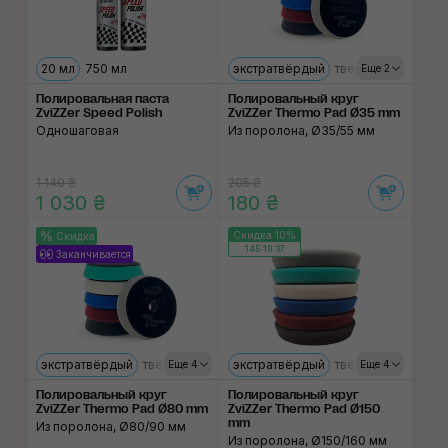
20 мл
750 мл
экстратвёрдый
твёрдый
ультрам
Еще 2
Полировальная паста
Полировальный круг
ZviZZer Speed Polish
ZviZZer Thermo Pad Ø35 mm
Одношаговая
Из поролона, Ø35/55 мм
1 140 ₴
205 ₴
1 030 ₴
180 ₴
Скидка 10%
Скидка
145:19:37
Заканчивается
экстратвёрдый
твёрдый
твёрдый
экстратвёрдый
средний
мягкий
твёрдый
ультрамягк
средни
Еще 4
Еще 4
Полировальный круг
Полировальный круг
ZviZZer Thermo Pad Ø80 mm
ZviZZer Thermo Pad Ø150
mm
Из поролона, Ø80/90 мм
Из поролона, Ø150/160 мм