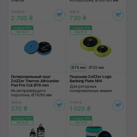
блеска
Из поролона, Ø150/160 мм
3 005 ₴
815 ₴
2 700 ₴
730 ₴
Скидка 10%
Скидка 10%
145:19:37
145:19:37
Ø76 мм
Ø125 мм
Полировальный круг
Подошва ZviZZer Logo
ZviZZer Thermo Allrounder
Backing Plate M14
Pad Pre Cut Ø76 mm
Для роторных
Из экстратвёрдого
полировальных машин
поролона, Ø76/90 мм
305 ₴
1 130 ₴
270 ₴
1 020 ₴
Скидка 10%
Скидка 10%
145:19:37
145:19:37