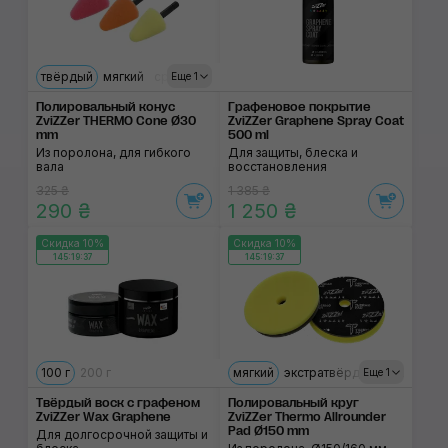
твёрдый
мягкий
средний
Еще 1
Полировальный конус
Графеновое покрытие
ZviZZer THERMO Cone Ø30
ZviZZer Graphene Spray Coat
mm
500 ml
Из поролона, для гибкого
Для защиты, блеска и
вала
восстановления
325 ₴
1 385 ₴
290 ₴
1 250 ₴
Скидка 10%
Скидка 10%
145:19:37
145:19:37
100 г
200 г
мягкий
экстратвёрдый
средний
Еще 1
Твёрдый воск с графеном
Полировальный круг
ZviZZer Wax Graphene
ZviZZer Thermo Allrounder
Pad Ø150 mm
Для долгосрочной защиты и