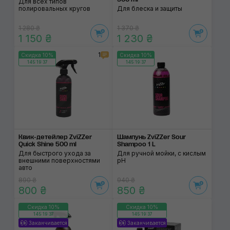
Для всех типов
полировальных кругов
Для блеска и защиты
1 280 ₴
1 370 ₴
1 150 ₴
1 230 ₴
1
Скидка 10%
Скидка 10%
145:19:37
145:19:37
Квик-детейлер ZviZZer
Шампунь ZviZZer Sour
Quick Shine 500 ml
Shampoo 1 L
Для быстрого ухода за
Для ручной мойки, с кислым
внешними поверхностями
pH
авто
890 ₴
940 ₴
800 ₴
850 ₴
Скидка 10%
Скидка 10%
145:19:37
145:19:37
Заканчивается
Заканчивается