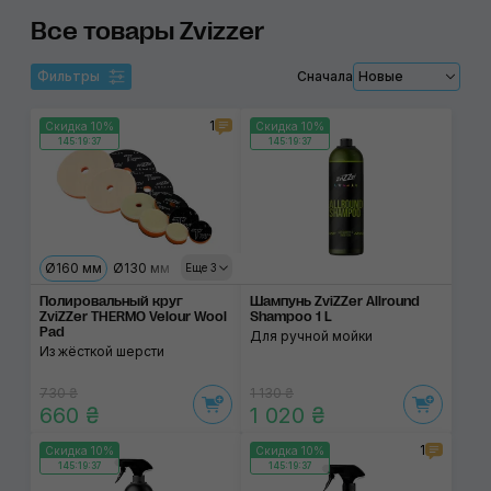
Все товары Zvizzer
Фильтры
Сначала
Новые
1
Скидка 10%
Скидка 10%
145:19:37
145:19:37
Ø160 мм
Ø130 мм
Ø80 мм
Ø60 мм
Ø40 мм
Еще 3
Полировальный круг
Шампунь ZviZZer Allround
ZviZZer THERMO Velour Wool
Shampoo 1 L
Pad
Для ручной мойки
Из жёсткой шерсти
730 ₴
1 130 ₴
660 ₴
1 020 ₴
1
Скидка 10%
Скидка 10%
145:19:37
145:19:37