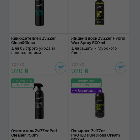
Квик-детейлер ZviZZer
Жидкий воск ZviZZer Hybrid
Clean&Gloss
Wax Spray 500 ml
Для быстрого ухода за
Для защиты и глубокого
поверхностями
блеска
1 020 ₴
1 020 ₴
920 ₴
920 ₴
Скидка 10%
Скидка 10%
145:19:37
145:19:37
Заканчивается
Очиститель ZviZZer Pad
Полироль ZviZZer
Cleaner 750ml
PROTECTION Gloss Cream
500 ml