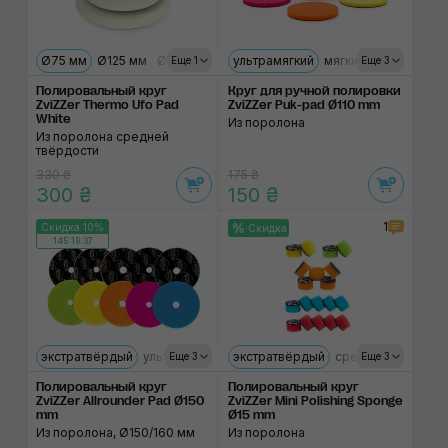
Ø75 мм
Ø125 мм
Ø150 мм
ультрамягкий
мягкий
средний
т
Еще 1
Еще 3
Полировальный круг
Круг для ручной полировки
ZviZZer Thermo Ufo Pad
ZviZZer Puk-pad Ø110 mm
White
Из поролона
Из поролона средней
твёрдости
330 ₴
175 ₴
300 ₴
150 ₴
1
Скидка 10%
Скидка
145:19:37
экстратвёрдый
ультрамягкий
экстратвёрдый
твёрдый
средний
средний
мягкий
ультрам
Еще 3
Еще 3
Полировальный круг
Полировальный круг
ZviZZer Allrounder Pad Ø150
ZviZZer Mini Polishing Sponge
mm
Ø15 mm
Из поролона, Ø150/160 мм
Из поролона