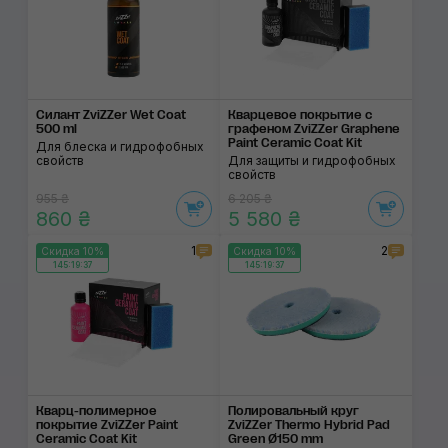
Силант ZviZZer Wet Coat
Кварцевое покрытие с
500 ml
графеном ZviZZer Graphene
Paint Ceramic Coat Kit
Для блеска и гидрофобных
свойств
Для защиты и гидрофобных
свойств
955 ₴
6 205 ₴
860 ₴
5 580 ₴
1
2
Скидка 10%
Скидка 10%
145:19:37
145:19:37
Кварц-полимерное
Полировальный круг
покрытие ZviZZer Paint
ZviZZer Thermo Hybrid Pad
Ceramic Coat Kit
Green Ø150 mm