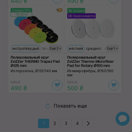
440 ₴
490 ₴
1
Скидка 10%
Скидка
125:25:52
Заканчивается
экстратвёрдый
твёрдый
мягкий
жёсткий
ультрамягкий
средний
средний
мягкий
Еще 3
Еще 1
Полировальный круг
Полировальный круг
ZviZZer THERMO Trapez Pad
ZviZZer Thermo Microfiber
Ø125 mm
Pad for Rotary Ø150 mm
Из поролона, Ø125/140 мм
Из микрофибры, Ø150/160
мм
545 ₴
560 ₴
490 ₴
500 ₴
Показать еще
1
2
3
4