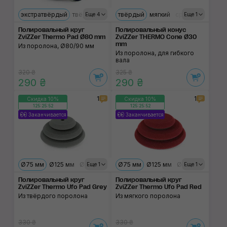
экстратвёрдый
твёрдый
твёрдый
твёрдый
средний
мягкий
мягкий
средний
ультрамягк
Еще 4
Еще 1
Полировальный круг
Полировальный конус
ZviZZer Thermo Pad Ø80 mm
ZviZZer THERMO Cone Ø30
mm
Из поролона, Ø80/90 мм
Из поролона, для гибкого
вала
320 ₴
325 ₴
290 ₴
290 ₴
1
1
Скидка 10%
Скидка 10%
125:25:52
125:25:52
Заканчивается
Заканчивается
Ø75 мм
Ø125 мм
Ø150 мм
Ø75 мм
Ø125 мм
Ø150 мм
Еще 1
Еще 1
Полировальный круг
Полировальный круг
ZviZZer Thermo Ufo Pad Grey
ZviZZer Thermo Ufo Pad Red
Из твёрдого поролона
Из мягкого поролона
330 ₴
330 ₴