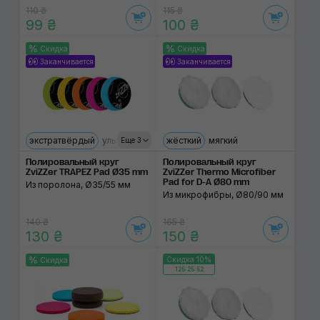
110 ₴
115 ₴
99 ₴
100 ₴
Скидка
Скидка
Заканчивается
Заканчивается
экстратвёрдый
ультрамягкий
жёсткий
твёрдый
мягкий
твердий
мягкий
Еще 3
Полировальный круг
Полировальный круг
ZviZZer TRAPEZ Pad Ø35 mm
ZviZZer Thermo Microfiber
Pad for D-A Ø80 mm
Из поролона, Ø35/55 мм
Из микрофибры, Ø80/90 мм
140 ₴
165 ₴
130 ₴
150 ₴
Скидка 10%
Скидка
125:25:52