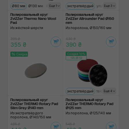
Ø80 мм
Ø130 мм
Ø160 мм
экстратвёрдый
ультрамягкий
тв
Еще 1
Еще 3
Полировальный круг
Полировальный круг
ZviZZer Thermo Nano Wool
ZviZZer Allrounder Pad Ø150
Pad
mm
Из жёсткой шерсти
Из поролона, Ø150/160 мм
395 ₴
430 ₴
355 ₴
390 ₴
Скидка 10%
Скидка
125:25:52
экстратвёрдый
твёрдый
мягкий
Еще 4
Полировальный круг
Полировальный круг
ZviZZer THERMO Rotary Pad
ZviZZer THERMO Rotary Pad
Slim Grey Ø140 mm
Ø125 mm
Из экстратвёрдого
Из поролона, Ø125/140 мм
поролона, Ø140/150 мм
485 ₴
545 ₴