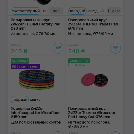
экстратвёрдый
твёрдый
средний
твёрдый
ультрамягкий
средний
мягкий
ультр
Еще 2
Еще 2
Полировальный круг
Полировальный круг
ZviZZer THERMO Rotary Pad
ZviZZer THERMO Trapez Pad
Ø76 mm
Ø76 mm
Из поролона, Ø76/80 мм
Из поролона, Ø76/90 мм
265 ₴
270 ₴
240 ₴
240 ₴
Скидка 10%
Скидка
125:25:52
Заканчивается
твёрдая
мягкая
Подложка ZviZZer
Полировальный круг
Interfacepad for Microfiber
ZviZZer Thermo Allrounder
Ø150 mm
Pad Heavy Cut Ø76 mm
Для полировальных кругов
Из твёрдого поролона,
Ø76/90 мм
280 ₴
305 ₴