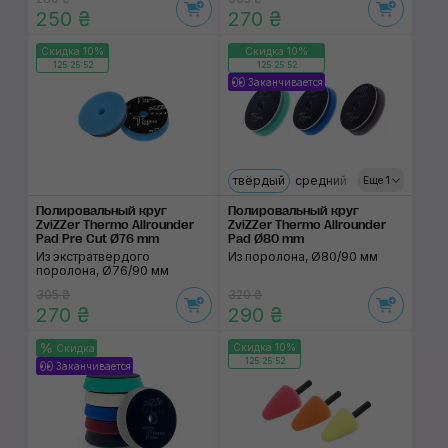
250 ₴
270 ₴
Скидка 10%
Скидка 10%
125:25:52
125:25:52
Заканчивается
твёрдый
средний
мягкий
Еще 1
Полировальный круг
Полировальный круг
ZviZZer Thermo Allrounder
ZviZZer Thermo Allrounder
Pad Pre Cut Ø76 mm
Pad Ø80 mm
Из экстратвёрдого
Из поролона, Ø80/90 мм
поролона, Ø76/90 мм
305 ₴
320 ₴
270 ₴
290 ₴
Скидка 10%
Скидка
125:25:52
Заканчивается