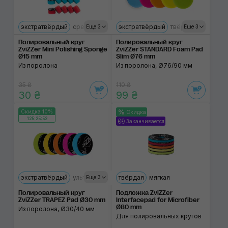
экстратвёрдый
средний
ультрамягкий
экстратвёрдый
твёрдый
твёрдый
мягкий
мягкий
Еще 3
Еще 3
Полировальный круг
Полировальный круг
ZviZZer Mini Polishing Sponge
ZviZZer STANDARD Foam Pad
Ø15 mm
Slim Ø76 mm
Из поролона
Из поролона, Ø76/90 мм
35 ₴
110 ₴
30 ₴
99 ₴
Скидка 10%
Скидка
125:25:52
Заканчивается
экстратвёрдый
ультрамягкий
твёрдая
твёрдый
мягкая
твердий
мягкий
Еще 3
Полировальный круг
Подложка ZviZZer
ZviZZer TRAPEZ Pad Ø30 mm
Interfacepad for Microfiber
Ø80 mm
Из поролона, Ø30/40 мм
Для полировальных кругов