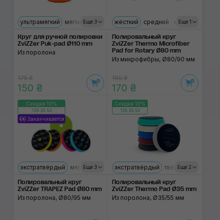
ультрамягкий
мягкий
средний
жёсткий
твёрдый
средний
экстратвёрдый
мягкий
Еще 3
Еще 1
Круг для ручной полировки
Полировальный круг
ZviZZer Puk-pad Ø110 mm
ZviZZer Thermo Microfiber
Pad for Rotary Ø80 mm
Из поролона
Из микрофибры, Ø80/90 мм
175 ₴
190 ₴
150 ₴
170 ₴
Скидка 10%
Скидка 10%
125:25:52
125:25:52
Заканчивается
экстратвёрдый
мягкий
ультрамягкий
экстратвёрдый
твёрдый
твёрдый
средний
ультрам
Еще 3
Еще 2
Полировальный круг
Полировальный круг
ZviZZer TRAPEZ Pad Ø80 mm
ZviZZer Thermo Pad Ø35 mm
Из поролона, Ø80/95 мм
Из поролона, Ø35/55 мм