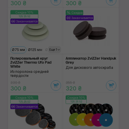
300 ₴
300 ₴
Скидка 10%
Скидка
125:25:52
Заканчивается
Заканчивается
Ø75 мм
Ø125 мм
Ø150 мм
Еще 1
Полировальный круг
Аппликатор ZviZZer Handpuk
ZviZZer Thermo Ufo Pad
Grey
White
Для дискового автоскраба
Из поролона средней
твёрдости
330 ₴
355 ₴
300 ₴
320 ₴
Скидка 10%
Скидка 10%
125:25:52
125:25:52
Заканчивается