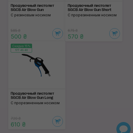
Продувочный пистолет
Продувочный пистолет
SGCB Air Blow Gun
SGCB Air Blow Gun Short
C резиновым носиком
С прорезиненным носиком
585 ₴
675 ₴
500 ₴
570 ₴
Скидка 15%
177:45:39
Продувочный пистолет
SGCB Air Blow Gun Long
С прорезиненным носиком
720 ₴
610 ₴