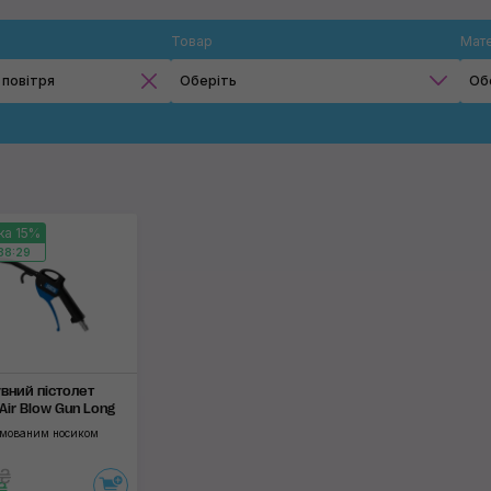
Товар
Мате
 повітря
Оберіть
Об
Продувні пістолети
Застосувати
ка 15%
38:28
вний пістолет
Air Blow Gun Long
умованим носиком
 ₴
₴