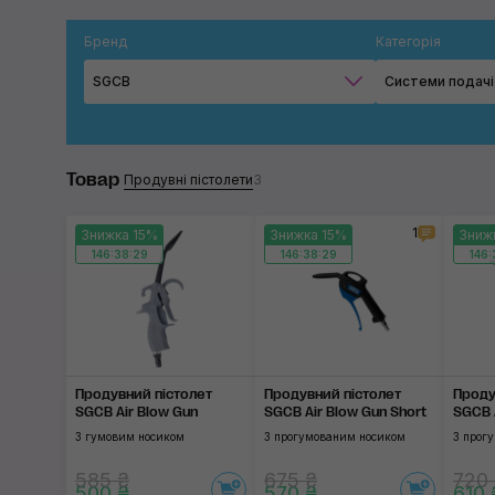
Бренд
Категорія
SGCB
Системи подачі
Товар
Продувні пістолети
3
1
Знижка 15%
Знижка 15%
Зниж
146:38:28
146:38:28
146:
Продувний пістолет
Продувний пістолет
Проду
SGCB Air Blow Gun
SGCB Air Blow Gun Short
SGCB 
З гумовим носиком
З прогумованим носиком
З прог
585 ₴
675 ₴
720
500 ₴
570 ₴
610 