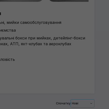
я
льні, мийки самообслуговування
риємства
рувальні бокси при мийках, детейлінг-бокси
ках, АТП, яхт-клубах та аероклубах
ловість
Спочатку
Нові