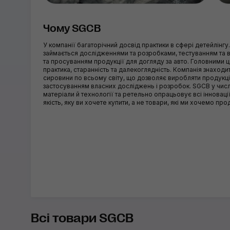
Чому SGCB
У компанії багаторічний досвід практики в сфері детейлінгу
займається дослідженнями та розробками, тестуванням та
та просуванням продукції для догляду за авто. Головними 
практика, старанність та далекоглядність. Компанія знаход
сировини по всьому світу, що дозволяє виробляти продукцію
застосуванням власних досліджень і розробок. SGCB у числ
матеріали й технології та ретельно опрацьовує всі інновац
якість, яку ви хочете купити, а не товари, які ми хочемо про
Всі товари SGCB