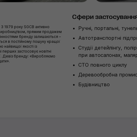
Сфери застосуванн
. З 1979 року SGCB активно
Ручні, портальні, туне
 виробництвом, прямим продажем
цінностями бренду залишаються –
Автотранспортні підп
иться в постійному пошуку кращої
 найвищої якості із
Студії детейлінгу, полі
і перших застосовує новітні
при автосалонах, маляр
ії. Девіз бренду: «Виробляємо
дати».
СТО повного циклу
Деревообробна промис
Будівництво