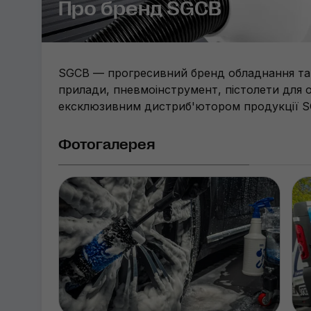
Про бренд SGCB
SGCB — прогресивний бренд обладнання та а
прилади, пневмоінструмент, пістолети для о
ексклюзивним дистриб'ютором продукції SG
Фотогалерея