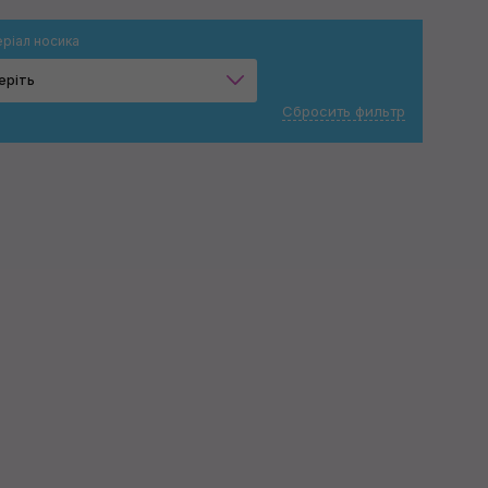
ріал носика
еріть
Сбросить фильтр
Композит
Гума
Застосувати