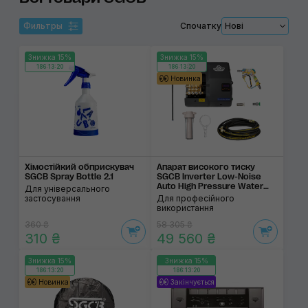
Фильтры
Спочатку
Нові
Знижка 15%
Знижка 15%
186:13:19
186:13:19
Новинка
Хімостійкий обприску­вач
Апарат високого тиску
SGCB Spray Bottle 2.1
SGCB Inverter Low-Noise
Auto High Pressure Water
Для універсального
Cleaning Machine
застосування
Для професійного
використання
360 ₴
58 305 ₴
310 ₴
49 560 ₴
Знижка 15%
Знижка 15%
186:13:19
186:13:19
Новинка
Закінчується