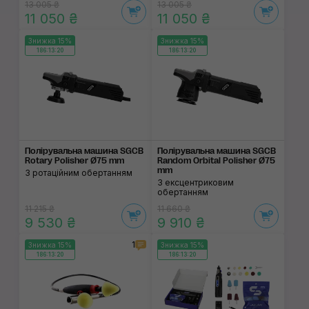
13 005 ₴
13 005 ₴
11 050 ₴
11 050 ₴
Знижка 15%
Знижка 15%
186:13:19
186:13:19
Полірувальна машина SGCB
Полірувальна машина SGCB
Rotary Polisher Ø75 mm
Random Orbital Polisher Ø75
mm
З ротаційним обертанням
З ексцентриковим
обертанням
11 215 ₴
11 660 ₴
9 530 ₴
9 910 ₴
1
Знижка 15%
Знижка 15%
186:13:19
186:13:19