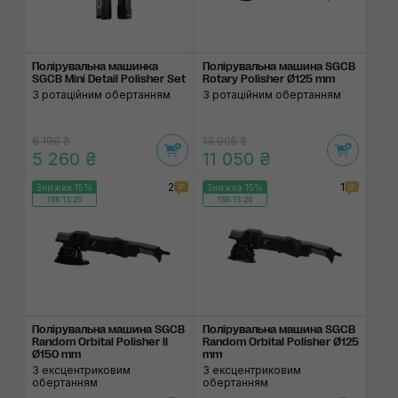
Полірувальна машинка
Полірувальна машина SGCB
SGCB Mini Detail Polisher Set
Rotary Polisher Ø125 mm
З ротаційним обертанням
З ротаційним обертанням
6 190 ₴
13 005 ₴
5 260 ₴
11 050 ₴
2
1
Знижка 15%
Знижка 15%
186:13:19
186:13:19
Полірувальна машина SGCB
Полірувальна машина SGCB
Random Orbital Polisher II
Random Orbital Polisher Ø125
Ø150 mm
mm
З ексцентриковим
З ексцентриковим
обертанням
обертанням