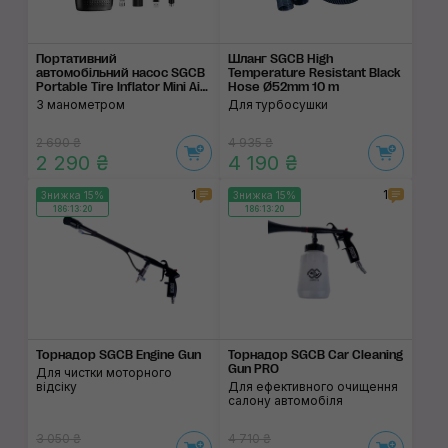
Портативний
Шланг SGCB High
автомобільний насос SGCB
Temperature Resistant Black
Portable Tire Inflator Mini Air
Hose Ø52mm 10 m
Pump
З манометром
Для турбосушки
2 690 ₴
4 935 ₴
2 290 ₴
4 190 ₴
1
1
Знижка 15%
Знижка 15%
186:13:19
186:13:19
Торнадор SGCB Engine Gun
Торнадор SGCB Car Cleaning
Gun PRO
Для чистки моторного
відсіку
Для ефективного очищення
салону автомобіля
3 050 ₴
4 710 ₴