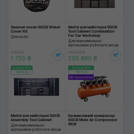
Захисні чохли SGCB Wheel
Меблі для майстерні SGCB
Cover Kit
Tool Cabinet Combination
For Car Workshop
Для коліс
Для максимальної
ергономіки робочого місця
2 020 ₴
242 190 ₴
1 720 ₴
205 860 ₴
Знижка 15%
Знижка 15%
186:13:19
186:13:19
Закінчується
Меблі для майстерні SGCB
Безмасляний компресор
Assembly Tool Cabinet
SGCB Mute Air Compressor
6KW
Для максимальної
ергономіки робочого місця