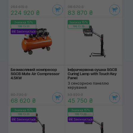
264 615 ₴
98 670 ₴
224 920 ₴
83 870 ₴
Знижка 15%
Знижка 15%
186:13:19
186:13:19
Закінчується
Безмасляний компресор
Інфрачервона сушка SGCB
SGCB Mute Air Compressor
Curing Lamp with Touch Key
4.5KW
Panel
З сенсорною панеллю
керування
80 730 ₴
53 820 ₴
68 620 ₴
45 750 ₴
Знижка 15%
Знижка 15%
186:13:19
186:13:19
Закінчується
Закінчується