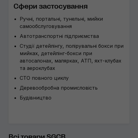
Сфери застосування
Ручні, портальні, тунельні, мийки
самообслуговування
Автотранспортні підприємства
Студії детейлінгу, полірувальні бокси при
мийках, детейлінг-бокси при
автосалонах, малярках, АТП, яхт-клубах
та аероклубах
СТО повного циклу
Деревообробна промисловість
Будівництво
Всі товари SGCB