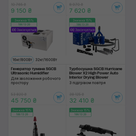
10 765 ₴
8 970 ₴
9 150 ₴
7 620 ₴
Знижка 15%
Знижка 15%
186:13:19
186:13:19
Закінчується
Закінчується
16кг/800Вт
32кг/1600Вт
Генератор тумана SGCB
Турбосушка SGCB Hurricane
Ultrasonic Humidifier
Blower X2 High Power Auto
Interior Drying Blower
Для зволоження робочого
простору
З підігрівом повітря
53 820 ₴
38 125 ₴
45 750 ₴
32 410 ₴
Знижка 15%
Знижка 15%
186:13:19
186:13:19