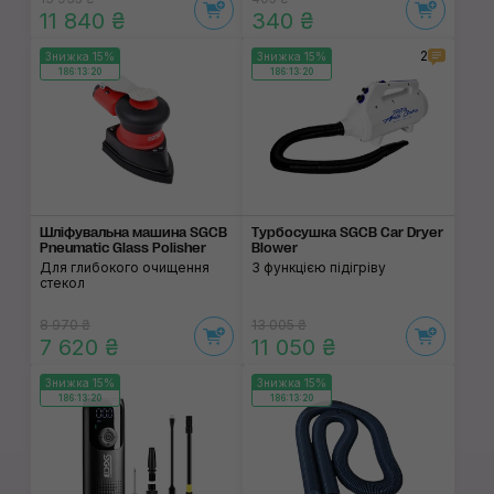
11 840 ₴
340 ₴
2
Знижка 15%
Знижка 15%
186:13:19
186:13:19
Шліфувальна машина SGCB
Турбосушка SGCB Car Dryer
Pneumatic Glass Polisher
Blower
Для глибокого очищення
З функцією підігріву
стекол
8 970 ₴
13 005 ₴
7 620 ₴
11 050 ₴
Знижка 15%
Знижка 15%
186:13:19
186:13:19