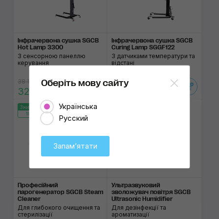
Інфрачервона сушка SGCB
Інфрачервона сушка SGCB
Hot Lamp 3300
Curing Lamp SGGF122
З сенсорною панеллю
З датчиками температури та
керування
відстані
38 125 ₴
76 245 ₴
Оберіть мову сайту
32 410 ₴
64 810 ₴
Українська
1
Знижка 15%
Знижка 15%
186:13:19
186:13:19
Русский
Закінчується
Запамʼятати
Професійний
Ультразвуковий
парогенератор SGCB Steam
зволожувач повітря SGCB
Cleaner
Ultrasonic Humidifier
Для глибокого очищення та
Для дезінфекції та
стерилізації
ароматизації