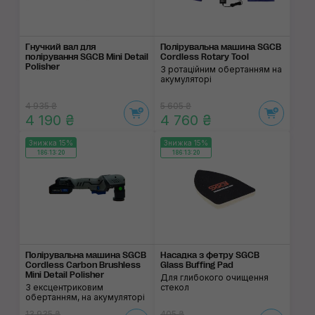
Гнучкий вал для
Полірувальна машина SGCB
полірування SGCB Mini Detail
Cordless Rotary Tool
Polisher
З ротаційним обертанням на
акумуляторі
4 935 ₴
5 605 ₴
4 190 ₴
4 760 ₴
Знижка 15%
Знижка 15%
186:13:19
186:13:19
Полірувальна машина SGCB
Насадка з фетру SGCB
Cordless Carbon Brushless
Glass Buffing Pad
Mini Detail Polisher
Для глибокого очищення
З ексцентриковим
стекол
обертанням, на акумуляторі
13 935 ₴
405 ₴