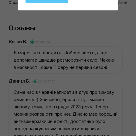
Страна-производитель
США
Отзывы
Євген В.
22.09.2025
В мороз не підводить! Лобове чисте, а ще
допомагає швидше розморозити скло. Чекаю
в наявності, саме її беру не перший сезон!
Даниїл Б.
22.06.2024
Саме час в червні написати відгук про зимову
омивачку ;) Звичайно, брали її тут майже
півроку тому, ще в грудні 2023 року. Тепер
можна розповісти про неї. Дійсно має хороший
антизамерзаючий ефект, достатньо було
перед паркуванням ввімкнути двірники і
розпилити омивач. Він не робив розводів на