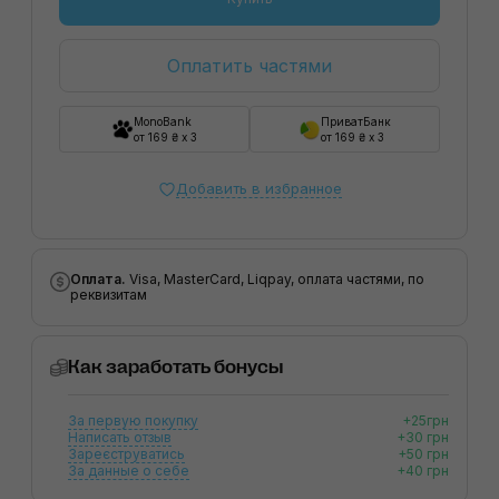
Оплатить частями
MonoBank
ПриватБанк
от 169 ₴ x 3
от 169 ₴ x 3
Добавить в избранное
Оплата.
Visa, MasterCard, Liqpay, оплата частями, по
реквизитам
Как заработать бонусы
За первую покупку
+25грн
Написать отзыв
+30 грн
Зареєструватись
+50 грн
За данные о себе
+40 грн