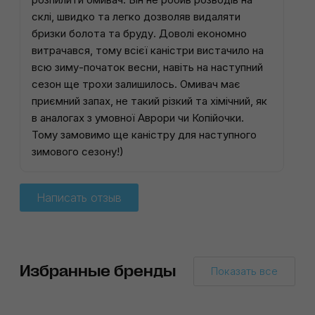
склі, швидко та легко дозволяв видаляти
бризки болота та бруду. Доволі економно
витрачався, тому всієї каністри вистачило на
всю зиму-початок весни, навіть на наступний
сезон ще трохи залишилось. Омивач має
приємний запах, не такий різкий та хімічний, як
в аналогах з умовної Аврори чи Копійочки.
Тому замовимо ще каністру для наступного
зимового сезону!)
Написать отзыв
Избранные бренды
Показать все