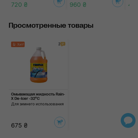
720 ₴
960 ₴
42
Просмотренные товары
2
Хит!
Омывающая жидкость Rain-
X De-Icer -32°C
Для зимнего использования
675 ₴