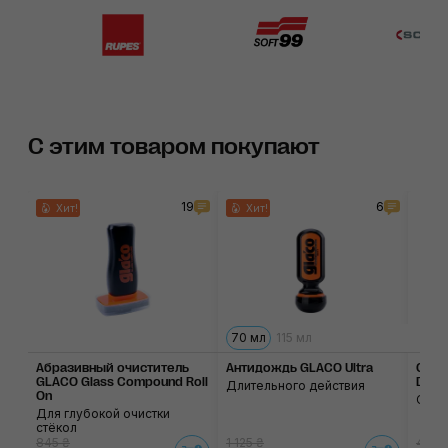
С этим товаром покупают
19
6
Хит!
Хит!
70 мл
115 мл
Абразивный очисти­тель
Антидождь GLACO Ultra
Очис
GLACO Glass Compound Roll
De C
Длительного действия
On
С ги
Для глубокой очистки
стёкол
845 ₴
1 125 ₴
490 