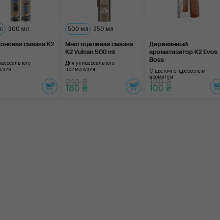
л
300 мл
500 мл
250 мл
оновая смазка K2
Многоцелевая смазка
Деревянный
K2 Vulcan 500 ml
ароматизатор K2 Evos
Boss
иверсального
Для универсального
ения
применения
С цветочно-древесным
ароматом
210 ₴
120 ₴
180 ₴
100 ₴