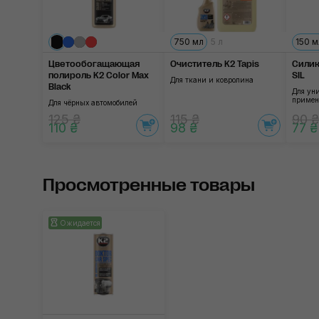
750 мл
5 л
150 м
Цветообогащающая
Очиститель K2 Tapis
Силик
полироль K2 Color Max
SIL
Для ткани и ковролина
Black
Для ун
примен
Для чёрных автомобилей
125 ₴
115 ₴
90 ₴
110 ₴
98 ₴
77 ₴
Просмотренные товары
Ожидается