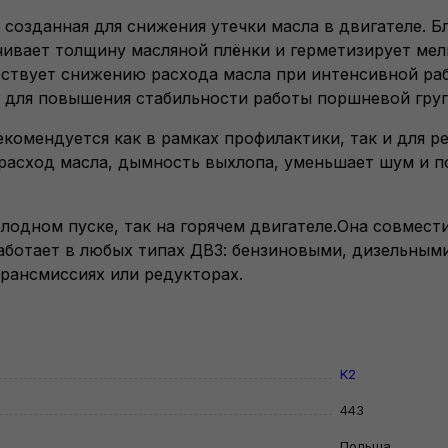
 созданная для снижения утечки масла в двигателе. Б
вает толщину масляной плёнки и герметизирует мел
бствует снижению расхода масла при интенсивной ра
 для повышения стабильности работы поршневой гру
екомендуется как в рамках профилактики, так и для 
т расход масла, дымность выхлопа, уменьшает шум и 
лодном пуске, так на горячем двигателе.Она совмес
аботает в любых типах ДВЗ: бензиновыми, дизельным
трансмиссиях или редукторах.
K2
443
Польша