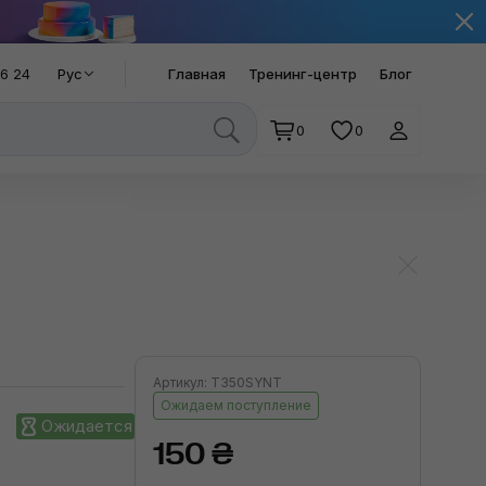
66 24
Рус
Главная
Тренинг-центр
Блог
0
0
Артикул: T350SYNT
Ожидаем поступление
Ожидается
150 ₴