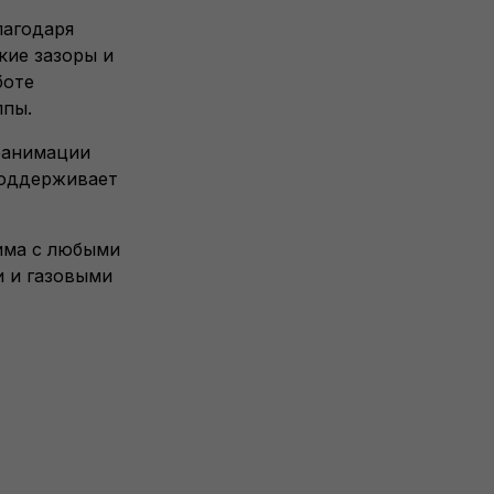
лагодаря
кие зазоры и
боте
ппы.
реанимации
поддерживает
тима с любыми
и и газовыми