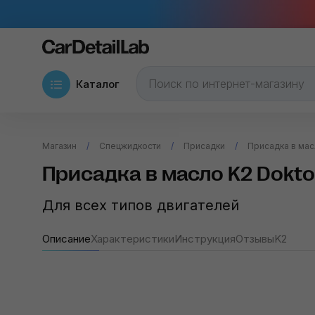
Каталог
Магазин
Спецжидкости
Присадки
Присадка в мас
Присадка в масло K2 Dokto
Для всех типов двигателей
Описание
Характеристики
Инструкция
Отзывы
K2