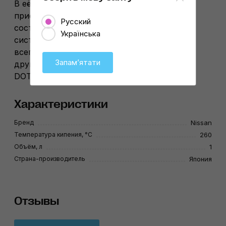
В её составе – специально подобранные
присадки, благодаря чему точка кипения
Русский
составляет 260°. Она сохраняет тормозную
Українська
систему автомобиля чистой на протяжении
всего срока эксплуатации. Совместима с
Запамʼятати
другими тормозными жидкостями классов
DOT-3 и DOT-4 на гликолевой основе.
Характеристики
Бренд
Nissan
Температура кипения, °С
260
Объём, л
1
Страна-производитель
Япония
Отзывы