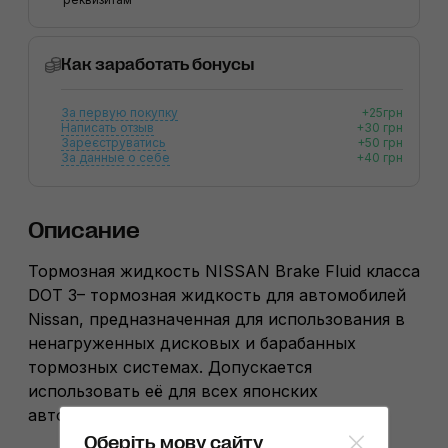
Как заработать бонусы
За первую покупку
+25грн
Написать отзыв
+30 грн
Зареєструватись
+50 грн
За данные о себе
+40 грн
Описание
Тормозная жидкость NISSAN Brake Fluid класса
DOT 3– тормозная жидкость для автомобилей
Nissan, предназначенная для использования в
ненагруженных дисковых и барабанных
тормозных системах. Допускается
использовать её для всех японских
автомобилей.
Оберіть мову сайту