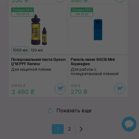
350 ₴
990 ₴
Скидка 10%
Скидка 15%
129:34:42
129:34:42
1000 мл
120 мл
Полировальная паста Gyeon
Ракель мини SGCB Mini
Q²M PPF Renew
Squeegee
Для защитной плёнки
Для работы с
полиуретановой плёнкой
3 840 ₴
315 ₴
3 460 ₴
270 ₴
Показать еще
1
2