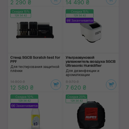
2 290 ₴
14 490 ₴
Скидка 15%
Скидка 15%
129:34:42
129:34:42
Заканчивается
Стенд SGCB Scratch test for
Ультразвуковой
PPF
увлажнитель воздуха SGCB
Ultrasonic Humidifier
Для тестирования защитной
плёнки
Для дезинфекции и
ароматизации
14 800 ₴
8 970 ₴
12 580 ₴
7 620 ₴
Скидка 10%
Скидка 20%
129:34:42
129:34:42
Заканчивается