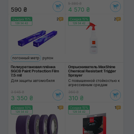
5 380 ₴
590 ₴
4 570 ₴
2
2
Скидка 15%
Скидка 15%
129:34:42
129:34:42
погонный метр
рулон
Полиуретановая плёнка
Опрыскиватель MaxShine
SGCB Paint Protection Film
Chemical Resistant Trigger
7.5 mil
Sprayer
Для защиты автомобиля
С повышенной стойкостью к
агрессивным средам
3 945 ₴
360 ₴
3 350 ₴
310 ₴
1
1
Скидка 10%
Скидка 15%
129:34:42
129:34:42