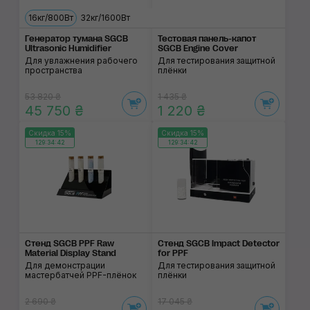
16кг/800Вт
32кг/1600Вт
Генератор тумана SGCB
Тестовая панель-капот
Ultrasonic Humidifier
SGCB Engine Cover
Для увлажнения рабочего
Для тестирования защитной
пространства
плёнки
53 820 ₴
1 435 ₴
45 750 ₴
1 220 ₴
Скидка 15%
Скидка 15%
129:34:42
129:34:42
Стенд SGCB PPF Raw
Стенд SGCB Impact Detector
Material Display Stand
for PPF
Для демонстрации
Для тестирования защитной
мастербатчей PPF-плёнок
плёнки
2 690 ₴
17 045 ₴