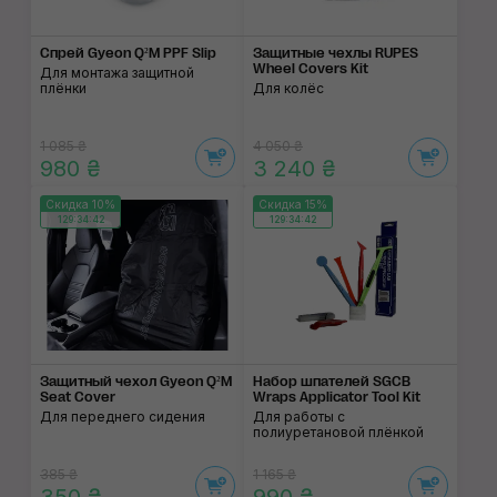
Спрей Gyeon Q²M PPF Slip
Защитные чехлы RUPES
Wheel Covers Kit
Для монтажа защитной
плёнки
Для колёс
1 085 ₴
4 050 ₴
980 ₴
3 240 ₴
Скидка 10%
Скидка 15%
129:34:42
129:34:42
Защитный чехол Gyeon Q²M
Набор шпателей SGCB
Seat Cover
Wraps Applicator Tool Kit
Для переднего сидения
Для работы с
полиуретановой плёнкой
385 ₴
1 165 ₴