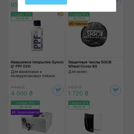
950 ₴
380 ₴
1
Скидка 10%
Скидка 15%
129:34:42
129:34:42
Новинка
Кварцевое покрытие Gyeon
Защитные чехлы SGCB
Q² PPF EVO
Wheel Cover Kit
Для виниловых и
Для колёс
полиуретановых плёнок
4 440 ₴
2 020 ₴
4 000 ₴
1 720 ₴
Скидка 15%
Скидка 15%
129:34:42
129:34:42
Заканчивается