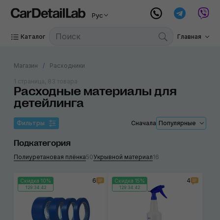
Рус
Каталог
Главная
Магазин
Расходники
1 страница, 83 товара
Расходные материалы для
детейлинга
Фильтры
Сначала
Популярные
Подкатегория
Полиуретановая плёнка
50
Укрывной материал
16
6
4
Скидка 10%
Скидка 15%
129:34:42
129:34:42