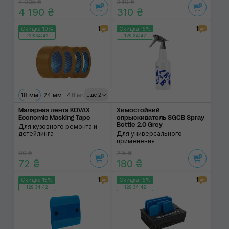
4 935 ₴
340 ₴
4 190 ₴
310 ₴
1
1
Скидка 10%
Скидка 15%
129:34:42
129:34:42
18 мм
24 мм
48 мм
36 мм
Еще 2
Малярная лента KOVAX
Химостойкий
Economic Masking Tape
опрыскиватель SGCB Spray
Bottle 2.0 Grey
Для кузовного ремонта и
детейлинга
Для универсального
применения
80 ₴
215 ₴
72 ₴
180 ₴
1
1
Скидка 15%
Скидка 15%
129:34:42
129:34:42