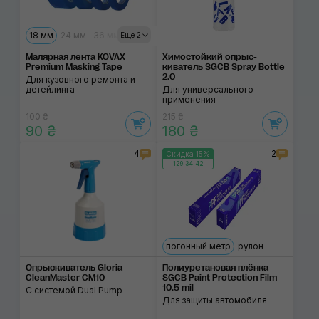
18 мм
24 мм
36 мм
48 мм
Еще 2
Малярная лента KOVAX
Химостойкий опрыс­
Premium Masking Tape
киватель SGCB Spray Bottle
2.0
Для кузовного ремонта и
детейлинга
Для универсального
применения
100 ₴
215 ₴
90 ₴
180 ₴
4
2
Скидка 15%
129:34:42
погонный метр
рулон
Опрыскиватель Gloria
Полиуретановая плёнка
CleanMaster CM10
SGCB Paint Protection Film
10.5 mil
С системой Dual Pump
Для защиты автомобиля