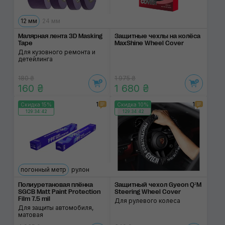
12 мм
24 мм
Малярная лента 3D Masking
Защитные чехлы на колёса
Tape
MaxShine Wheel Cover
Для кузовного ремонта и
детейлинга
180 ₴
1 975 ₴
160 ₴
1 680 ₴
1
1
Скидка 15%
Скидка 10%
129:34:42
129:34:42
погонный метр
рулон
Полиуретановая плёнка
Защитный чехол Gyeon Q²M
SGCB Matt Paint Protection
Steering Wheel Cover
Film 7.5 mil
Для рулевого колеса
Для защиты автомобиля,
матовая