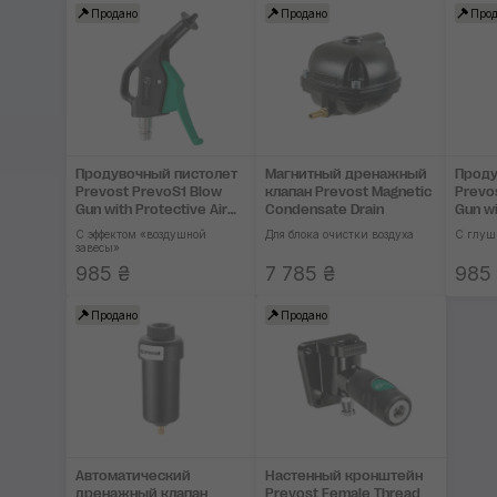
Продано
Продано
Прод
Продувочный пистолет
Магнитный дренажный
Проду
Prevost PrevoS1 Blow
клапан Prevost Magnetic
Prevo
Gun with Protective Air
Condensate Drain
Gun wi
Curtain
С эффектом «воздушной
Для блока очистки воздуха
С глуш
завесы»
985 ₴
7 785 ₴
985
Продано
Продано
Автоматический
Настенный кронштейн
дренажный клапан
Prevost Female Thread