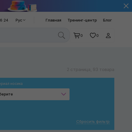
66 24
Рус
Главная
Тренинг-центр
Блог
0
0
2 страница, 93 товара
риал носика
берите
Композит
Металл
Сбросить фильтр
Резина