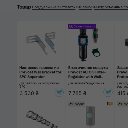
Товар
SGCB
Продувочные пистолеты
16
Шланги
9
Быстросъёмные со
Prevost
Заканчивается
Применить
Настенное крепление
Блок очистки воздуха
Защи
Prevost Wall Bracket for
Prevost ALTO 3 Filter-
Prevo
SPC Separator
Regulator with Wall
Protec
Bracket
Для циклонных сепараторов
Для пневмооборудования
Для со
SPC
быстро
3 530 ₴
7 785 ₴
415 
1
Продано
Прод