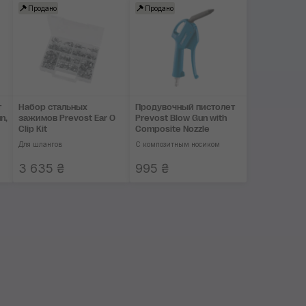
Продано
Продано
т
Набор стальных
Продувочный пистолет
n,
зажимов Prevost Ear O
Prevost Blow Gun with
Clip Kit
Composite Nozzle
Для шлангов
С композитным носиком
3 635 ₴
995 ₴