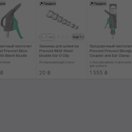
ано
Продано
Продано
5...7 мм
7...9 мм
9...11 мм
Еще 1
вочный пистолет
Зажимы для шлангов
Продувочный пистоле
st Prevos1 Blow
Prevost INOX Steel
Prevost Prevos1 Blowgu
th Silent Nozzle
Double Ear O Clip
Coupler and Ear Clamp
ителем
Из нержавеющей стали
С быстросъёмом и зажимом
для шланга
 ₴
20 ₴
1 555 ₴