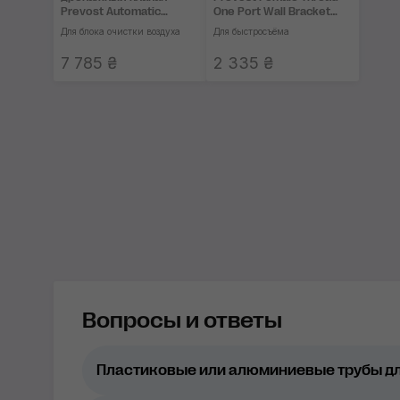
Prevost Automatic
One Port Wall Bracket
Mechanical Drain Valve
G1/2
Для блока очистки воздуха
Для быстросъёма
7 785 ₴
2 335 ₴
Вопросы и ответы
Пластиковые или алюминиевые трубы дл