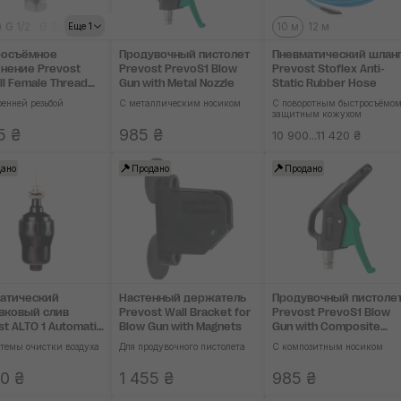
G 1/2
G 3/8
10 м
12 м
Еще 1
росъёмное
Продувочный пистолет
Пневматический шлан
нение Prevost
Prevost PrevoS1 Blow
Prevost Stoflex Anti-
ll Female Thread
Gun with Metal Nozzle
Static Rubber Hose
er
ренней резьбой
С металлическим носиком
С поворотным быстросъёмом
защитным кожухом
5 ₴
985 ₴
10 900...11 420 ₴
ано
Продано
Продано
атический
Настенный держатель
Продувочный пистоле
вковый слив
Prevost Wall Bracket for
Prevost PrevoS1 Blow
st ALTO 1 Automatic
Blow Gun with Magnets
Gun with Composite
Drain
Nozzle
стемы очистки воздуха
Для продувочного пистолета
С композитным носиком
0 ₴
1 455 ₴
985 ₴