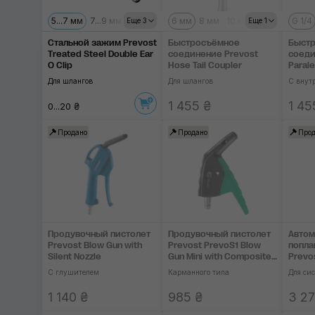
5...7 мм
7...9 мм
9...11 мм
11...13 мм
6 мм
8 мм
13...15 мм
10 мм
G 1/4
Еще 3
Еще 1
Стальной зажим Prevost
Быстросъёмное
Быст
Treated Steel Double Ear
соединение Prevost
соеди
O Clip
Hose Tail Coupler
Parale
Coupl
Для шлангов
Для шлангов
С внут
1 455 ₴
1 45
0...20 ₴
Продано
Продано
Прод
Продувочный пистолет
Продувочный пистолет
Автом
Prevost Blow Gun with
Prevost PrevoS1 Blow
попла
Silent Nozzle
Gun Mini with Composite
Prevo
Nozzle
Float 
С глушителем
Карманного типа
Для си
1 140 ₴
985 ₴
3 27