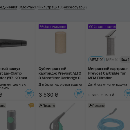
единения
13
Монтаж
17
Фильтрация
35
Аксессуары
2
Монтаж
Фильтрация
Заканчивается
Заканчивается
Аксессуары
Применить
MFM101
MFM103
MF
Еще 1
тный кожух
Субмикронный
Микронный картридж
st Ear-Clamp
картридж Prevost ALTO
Prevost Cartridge for
tor Ø17...20 mm
3 Microfilter Cartridge 0.1
MFM Filtration
μm
единения шланга с
Для блока подготовки воздуха
Для блока очистки воздуха
съёмом
₴
3 530 ₴
3 635...5 190 ₴
1
ано
Продано
Продано