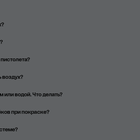
х?
?
 пистолета?
ь воздух?
(недостаточно очищенный)
 на которое не рассчитан быстросъём.
 или водой. Что делать?
ёков при покраске?
истеме?