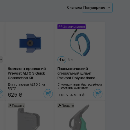
Сначала
Популярные
Применить
Заканчивается
M104
4 м
8 м
Комплект креплений
Пневматический
Prevost ALTO 3 Quick
спиральный шланг
Connection Kit
Prevost Polyurethane
Recoil
Для установки ALTO 3 на
С композитным быстросъёмом
трубу
и жёстким фитингом
625 ₴
3 635...4 930 ₴
Продано
Продано