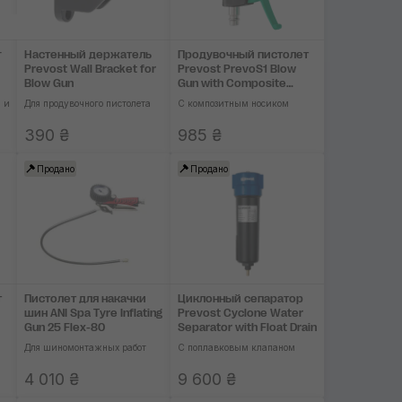
г
Настенный держатель
Продувочный пистолет
Prevost Wall Bracket for
Prevost PrevoS1 Blow
Blow Gun
Gun with Composite
Nozzle
 и
Для продувочного пистолета
C композитным носиком
390 ₴
985 ₴
Продано
Продано
т
Пистолет для накачки
Циклонный сепаратор
шин ANI Spa Tyre Inflating
Prevost Cyclone Water
Gun 25 Flex-80
Separator with Float Drain
Для шиномонтажных работ
С поплавковым клапаном
4 010 ₴
9 600 ₴