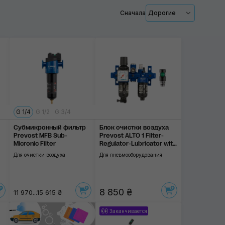
Сначала
Дорогие
Применить
G 1/4
G 1/2
G 3/4
Субмикронный фильтр
Блок очистки воздуха
Prevost MFB Sub-
Prevost ALTO 1 Filter-
Micronic Filter
Regulator-Lubricator with
Diverter Block
Для очистки воздуха
Для пневмооборудования
8 850 ₴
11 970...15 615 ₴
Заканчивается