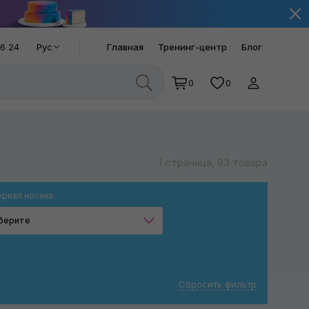
66 24
Рус
Главная
Тренинг-центр
Блог
0
0
1 страница, 93 товара
риал носика
берите
Композит
Металл
Сбросить фильтр
Резина