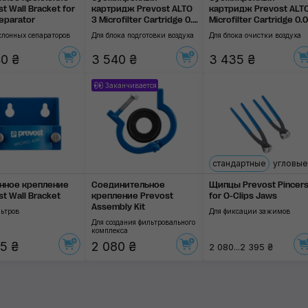
t Wall Bracket for
картридж Prevost ALTO
картридж Prevost ALTO
eparator
3 Microfilter Cartridge 0.1
Microfilter Cartridge 0.0
μm
μm
клонных сепараторов
Для блока подготовки воздуха
Для блока очистки воздуха
0 ₴
3 540 ₴
3 435 ₴
Заканчивается
стандартные
угловые
нное крепление
Соединительное
Щипцы Prevost Pincer
t Wall Bracket
крепление Prevost
for O-Clips Jaws
Assembly Kit
льтров
Для фиксации зажимов
Для создания фильтровального
комплекса
5 ₴
2 080 ₴
2 080...2 395 ₴