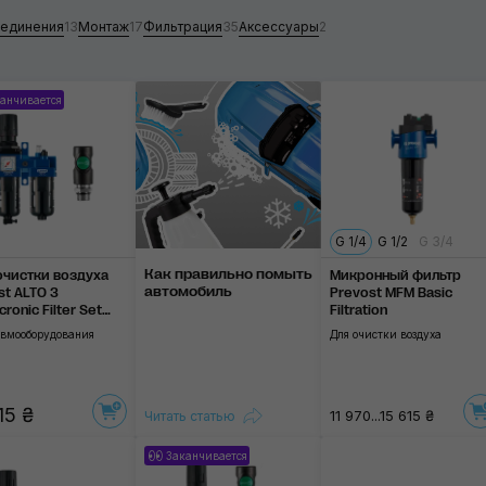
единения
13
Монтаж
17
Фильтрация
35
Аксессуары
2
Монтаж
Фильтрация
анчивается
Аксессуары
Применить
G 1/4
G 1/2
G 3/4
Как правильно помыть
очистки воздуха
Микронный фильтр
автомобиль
st ALTO 3
Prevost MFM Basic
ronic Filter Set
Filtration
egulator
евмооборудования
Для очистки воздуха
15 ₴
11 970...15 615 ₴
Читать статью
Заканчивается