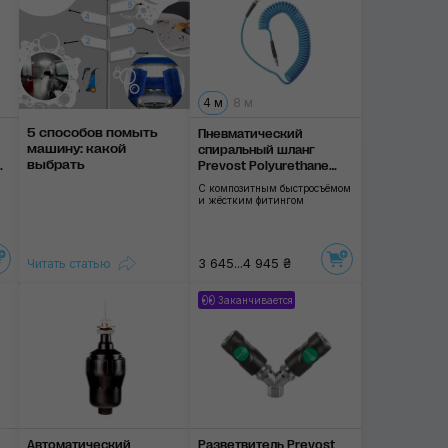
4 м
8 м
5 способов помыть
Пневматический
машину: какой
спиральный шланг
выбрать
Prevost Polyurethane
Recoil
С композитным быстросъёмом
и жёстким фитингом
3 645...4 945 ₴
Читать статью
Заканчивается
Автоматический
Разветвитель Prevost