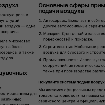
оздуха
Основные сферы прим
подачи воздуха
важную роль в
луг студий
Автосервис: Включает в себя м
чи воздуха — одна
другие автомобильные сервисы
тосервиса.
Малярки: Для точной и качеств
поверхностей к покраске.
ывела множество
уг на более
Строительство: Мобильные реш
осервиса, а также
воздуха для бурового и строит
ходу за
Промышленность: Используется
сооружений, автоматических с
также при производстве различ
одувочных
Покупайте систему подачи воздуха
м
Мы являемся официальным предст
оектированным для
товары которых есть на нашем са
 различных
сервисного центра и официальну
енно считается