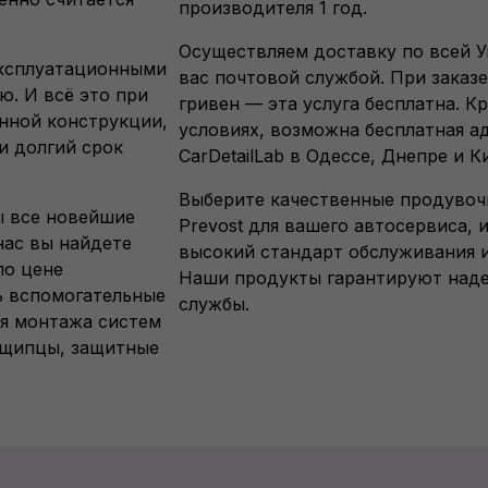
производителя 1 год.
Осуществляем доставку по всей У
эксплуатационными
вас почтовой службой. При заказ
ю. И всё это при
гривен — эта услуга бесплатна. Кр
нной конструкции,
условиях, возможна бесплатная а
и долгий срок
CarDetailLab в Одессе, Днепре и К
Выберите качественные продувоч
ы все новейшие
Prevost для вашего автосервиса, 
нас вы найдете
высокий стандарт обслуживания и
по цене
Наши продукты гарантируют наде
ь вспомогательные
службы.
ля монтажа систем
 щипцы, защитные