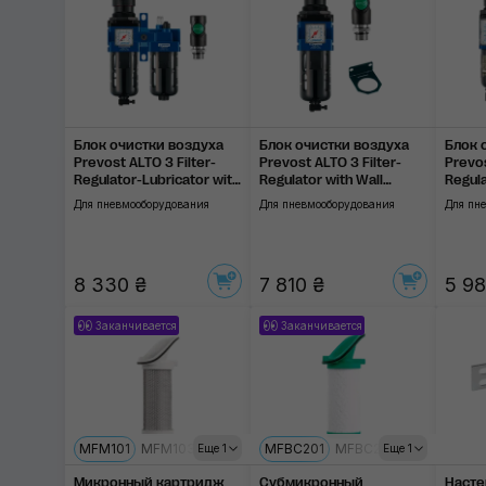
Блок очистки воздуха
Блок очистки воздуха
Блок 
Prevost ALTO 3 Filter-
Prevost ALTO 3 Filter-
Prevos
Regulator-Lubricator with
Regulator with Wall
Regula
Wall Bracket
Bracket
Wall B
Для пневмооборудования
Для пневмооборудования
Для пн
8 330 ₴
7 810 ₴
5 98
Заканчивается
Заканчивается
MFM101
MFM103
MFM104
MFBC201
MFBC203
MFBC204
Еще 1
Еще 1
Микронный картридж
Субмикронный
Насте