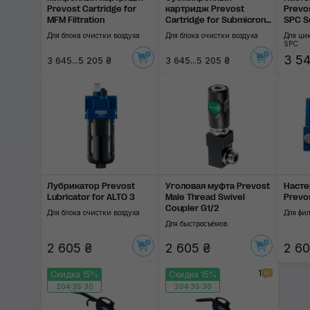
Prevost Cartridge for
картридж Prevost
Prevos
MFM Filtration
Cartridge for Submicronic
SPC S
Filter
Для блока очистки воздуха
Для блока очистки воздуха
Для ци
SPC
3 54
3 645...5 205 ₴
3 645...5 205 ₴
Лубрикатор Prevost
Уголовая муфта Prevost
Насте
Lubricator for ALTO 3
Male Thread Swivel
Prevos
Coupler G1/2
Для блока очистки воздуха
Для фи
Для быстросъёмов
2 605 ₴
2 605 ₴
2 60
1
Скидка 15%
Скидка 15%
204:35:29
204:35:29