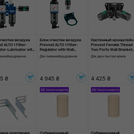
очистки воздуха
Блок очистки воздуха
Настенный кронштейн
t ALTO 1 Filter-
Prevost ALTO 1 Filter-
Prevost Female Thread
tor-Lubricator with
Regulator with Wall
Two Ports Wall Bracket
racket
Bracket
G1/2
евмооборудования
Для пневмооборудования
Для двух быстросъёмов
5 ₴
4 945 ₴
4 425 ₴
Заканчивается
Заканчивается
нное крепление
Субмикронный
Субмикронный