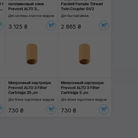
 1
поплавковый слив
Paralell Female Thread
1
Prevost ALTO 3
Twin Coupler G1/2
Automatic Float Drain
Для системы очистки воздуха
Для быстросъёмов
3 125 ₴
2 865 ₴
s
Микронный картридж
Микронный картридж
Prevost ALTO 3 Filter
Prevost ALTO 3 Filter
Cartridge 25 μm
Cartridge 5 μm
Для блока подготовки воздуха
Для блока подготовки воздуха
730 ₴
730 ₴