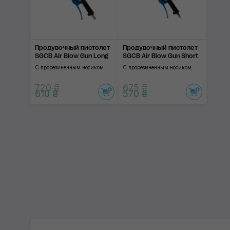
Продувочный пистолет
Продувочный пистолет
SGCB Air Blow Gun Long
SGCB Air Blow Gun Short
С прорезиненным носиком
С прорезиненным носиком
720 ₴
675 ₴
610 ₴
570 ₴