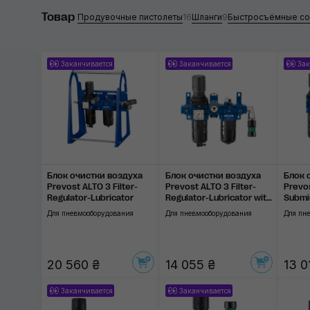
Товар
SGCB
Продувочные пистолеты
16
Шланги
9
Быстросъёмные со
Prevost
Заканчивается
Заканчивается
Зак
Применить
Блок очистки воздуха
Блок очистки воздуха
Блок 
Prevost ALTO 3 Filter-
Prevost ALTO 3 Filter-
Prevo
Regulator-Lubricator
Regulator-Lubricator with
Submic
Diverter Block
with R
Для пневмооборудования
Для пневмооборудования
Для пн
20 560 ₴
14 055 ₴
13 0
Заканчивается
Заканчивается