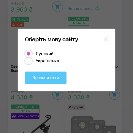
4 405 ₴
3 960 ₴
Читать статью
Скидка 10%
Скидка
178:14:54
Хит!
Оберіть мову сайту
Русский
1000 lm
2000 lm
Українська
Светодиодный прожектор
Светодиодный про­жектор
Scangrip Nova R
Scangrip Flood Lite
Запамʼятати
5 445 ₴
3 370 ₴
4 630 ₴
3 030 ₴
Скидка 10%
Продано
178:14:54
Заканчивается