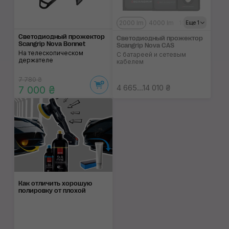
2000 lm
4000 lm
10000 lm
Еще 1
Светодиодный прожектор
Светодиодный прожектор
Scangrip Nova Bonnet
Scangrip Nova CAS
На телескопическом
С батареей и сетевым
держателе
кабелем
7 780 ₴
4 665...14 010 ₴
7 000 ₴
Как отличить хорошую
поли­ров­ку от пло­хой