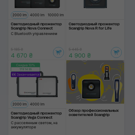
2000 lm
4000 lm
10000 lm
Светодиодный про­жектор
Светодиодный про­жектор
Scangrip Nova Connect
Scangrip Nova R for Life
С Bluetooth управлением
5 185 ₴
5 445 ₴
4 670 ₴
4 900 ₴
Скидка 10%
178:14:54
Заканчивается
2000 lm
4000 lm
Обзор профессиона­ль­ных
Светодиодный про­жектор
осветите­лей Scangrip
Scangrip Vega Connect
С рассеянным светом, на
аккумуляторе