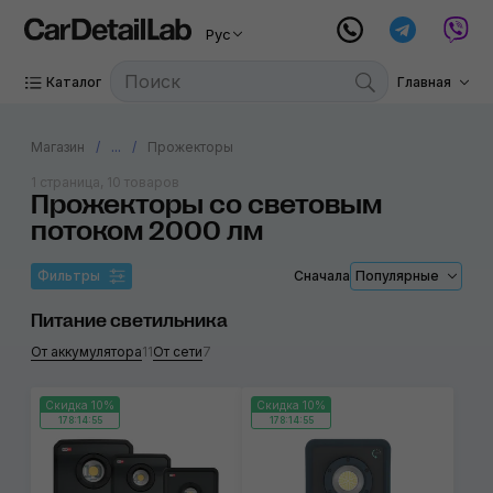
Рус
Каталог
Главная
Магазин
...
Прожекторы
1 страница, 10 товаров
Прожекторы со световым
потоком 2000 лм
Фильтры
Сначала
Популярные
Питание светильника
От аккумулятора
11
От сети
7
Скидка 10%
Скидка 10%
178:14:54
178:14:54