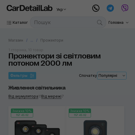
Укр
Каталог
Головна
Магазин
...
Прожектори
1 сторінка, 10 товар
Прожектори зі світловим
потоком 2000 лм
Фильтры
Спочатку
Популярні
Живлення світильника
Від акумулятора
11
Від мережі
7
Знижка 10%
Знижка 10%
157:45:02
157:45:02