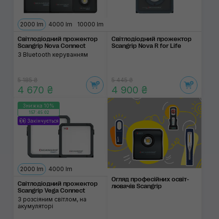
2000 lm
4000 lm
10000 lm
Світлодіодний про­жектор
Світлодіодний про­жектор
Scangrip Nova Connect
Scangrip Nova R for Life
З Bluetooth керуванням
5 185 ₴
5 445 ₴
4 670 ₴
4 900 ₴
Знижка 10%
157:45:02
Закінчується
2000 lm
4000 lm
Огляд професій­них освіт­
Світлодіодний про­жектор
люва­чів Scangrip
Scangrip Vega Connect
З розсіяним світлом, на
акумуляторі