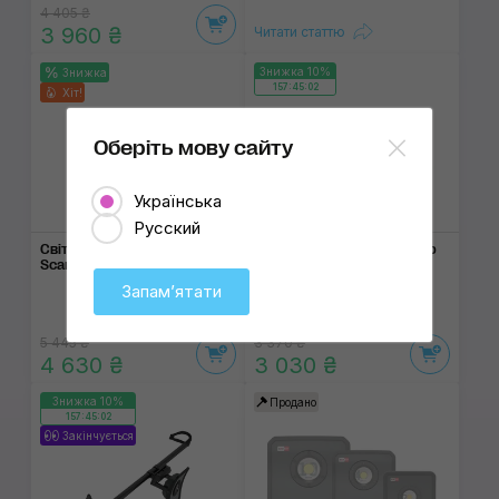
4 405 ₴
3 960 ₴
Читати статтю
Знижка 10%
Знижка
157:45:02
Хіт!
Оберіть мову сайту
Українська
1000 lm
2000 lm
Русский
Світлодіодний прожектор
Світлодіодний про­жектор
Scangrip Nova R
Scangrip Flood Lite
Запамʼятати
5 445 ₴
3 370 ₴
4 630 ₴
3 030 ₴
Знижка 10%
Продано
157:45:02
Закінчується