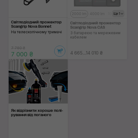
2000 lm
4000 lm
10000 lm
Ще 1
Світлодіодний прожектор
Світлодіодний прожектор
Scangrip Nova Bonnet
Scangrip Nova CAS
На телескопічному тримачі
З батареєю та мережевим
кабелем
7 780 ₴
4 665...14 010 ₴
7 000 ₴
Як відрізнити хоро­ше по­лі­
ру­ван­ня від пога­ного