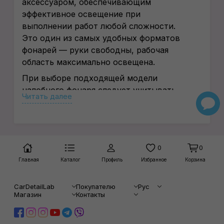
аксессуаром, обеспечивающим
эффективное освещение при
выполнении работ любой сложности.
Это один из самых удобных форматов
фонарей — руки свободны, рабочая
область максимально освещена.
При выборе подходящей модели
налобного фонаря следует учитывать
Читать далее
множество факторов и точно понимать,
для каких конкретных задач вы будете
его использовать. Наши менеджеры
будут рады вам с этим помочь.
0
0
В интернет-магазине CarDetailLab
Главная
Каталог
Профиль
Избранное
Корзина
представлен разнообразный
ассортимент топовых налобных
CarDetailLab
Покупателю
Рус
фонарей для любых задач – от
Магазин
Контакты
профессионального автодетейлинга в
студии, работы в гараже до активного