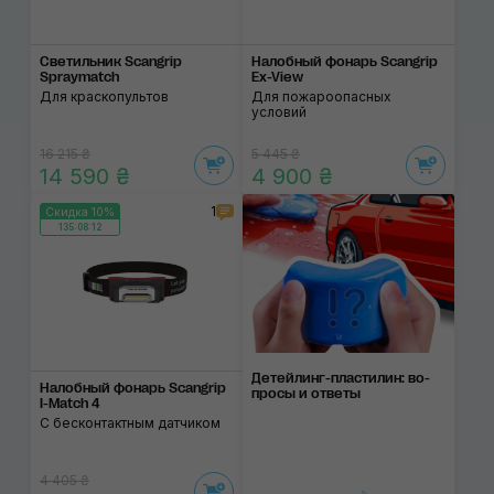
Светильник Scangrip
Налобный фонарь Scangrip
Spraymatch
Ex-View
Для краскопультов
Для пожароопасных
условий
16 215 ₴
5 445 ₴
14 590 ₴
4 900 ₴
1
Скидка 10%
135:08:12
Детейлинг-пласти­лин: во­
Налобный фонарь Scangrip
про­сы и от­веты
I-Match 4
С бесконтактным датчиком
4 405 ₴