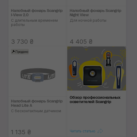
Налобный фонарь Scangrip
Налобный фонарь Scangrip
I-View 2.0
Night View
С длительным временем
Для ночной работы
работы
3 730 ₴
4 405 ₴
Продано
Обзор профессиона­ль­ных
Налобный фонарь Scangrip
осветите­лей Scangrip
Head Lite A
С бесконтактным датчиком
1 135 ₴
Читать статью