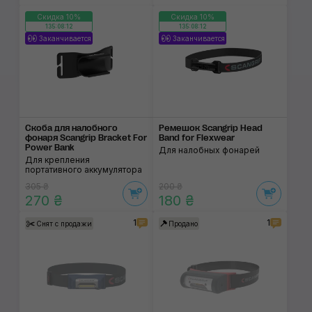
Скидка 10%
Скидка 10%
135:08:12
135:08:12
Заканчивается
Заканчивается
Скоба для налобного
Ремешок Scangrip Head
фонаря Scangrip Bracket For
Band for Flexwear
Power Bank
Для налобных фонарей
Для крепления
портативного аккумулятора
305 ₴
200 ₴
270 ₴
180 ₴
1
1
Снят с продажи
Продано