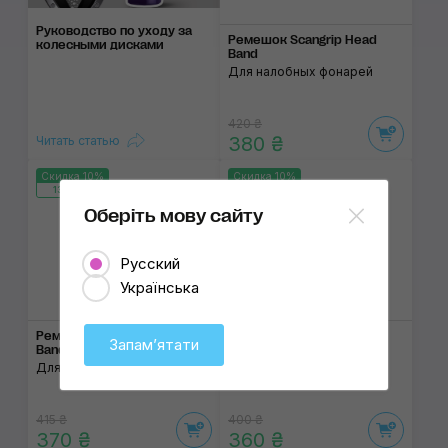
Руководство по уходу за
Ремешок Scangrip Head
колесными дисками
Band
Для налобных фонарей
420 ₴
380 ₴
Читать статью
Скидка 10%
Скидка 10%
135:08:12
135:08:12
Оберіть мову сайту
Русский
Українська
Ремешок Scangrip Head
Ремешок Scangrip Head
Запамʼятати
Band for ZONE/EX-VIEW
Band for I-VIEW
Для налобных фонарей
Для налобных фонарей, с
фиксатором
415 ₴
400 ₴
370 ₴
360 ₴