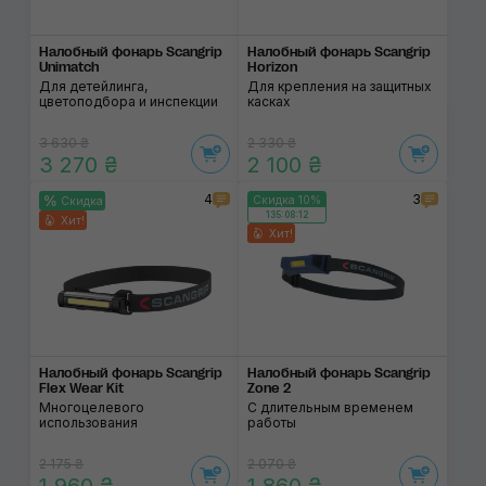
Налобный фонарь Scangrip
Налобный фонарь Scangrip
Unimatch
Horizon
Для детейлинга,
Для крепления на защитных
цветоподбора и инспекции
касках
3 630 ₴
2 330 ₴
3 270 ₴
2 100 ₴
4
3
Скидка 10%
Скидка
135:08:12
Хит!
Хит!
Налобный фонарь Scangrip
Налобный фонарь Scangrip
Flex Wear Kit
Zone 2
Многоцелевого
С длительным временем
использования
работы
2 175 ₴
2 070 ₴