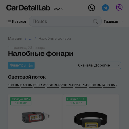
Рус
Каталог
Главная
Магазин
...
Налобные фонари
1 страница, 23 товара
Налобные фонари
Фильтры
Сначала
Дорогие
Световой поток
100 лм
1
140 лм
1
150 лм
5
160 лм
2
200 лм
3
250 лм
3
300 лм
1
400 лм
2
Скидка 10%
Скидка 10%
135:08:12
135:08:12