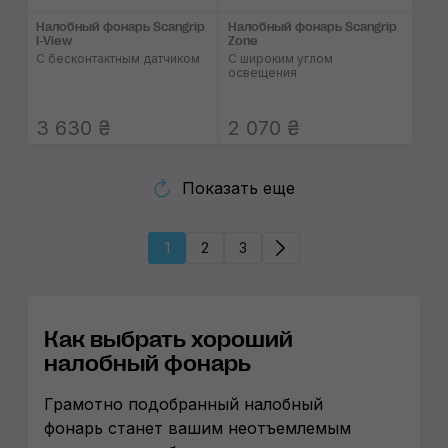
Налобный фонарь Scangrip
Налобный фонарь Scangrip
I-View
Zone
С бесконтактным датчиком
С широким углом
освещения
3 630 ₴
2 070 ₴
Показать еще
1
2
3
Как выбрать хороший
налобный фонарь
Грамотно подобранный налобный
фонарь станет вашим неотъемлемым