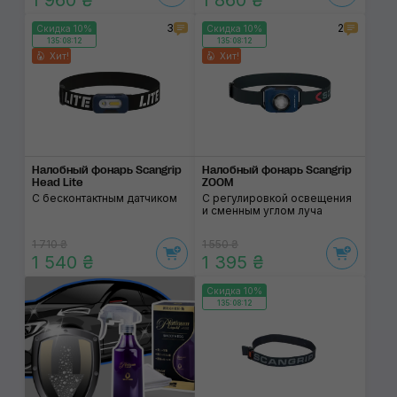
1 960 ₴
1 860 ₴
3
2
Скидка 10%
Скидка 10%
135:08:12
135:08:12
Хит!
Хит!
Налобный фонарь Scangrip
Налобный фонарь Scangrip
Head Lite
ZOOM
С бесконтактным датчиком
C регулировкой освещения
и сменным углом луча
1 710 ₴
1 550 ₴
1 540 ₴
1 395 ₴
Скидка 10%
135:08:12