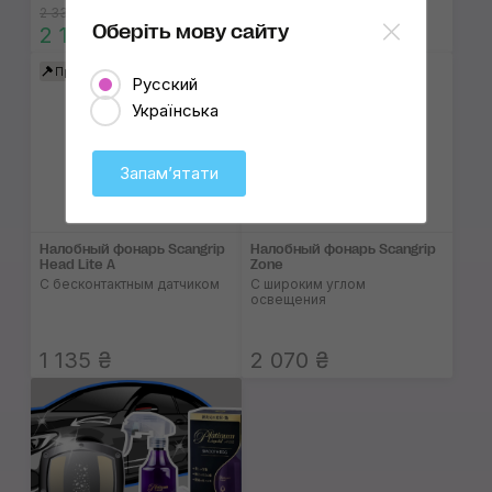
2 330 ₴
Оберіть мову сайту
2 100 ₴
Читать статью
Продано
Снят с продажи
Русский
Українська
Запамʼятати
Налобный фонарь Scangrip
Налобный фонарь Scangrip
Head Lite A
Zone
С бесконтактным датчиком
С широким углом
освещения
1 135 ₴
2 070 ₴