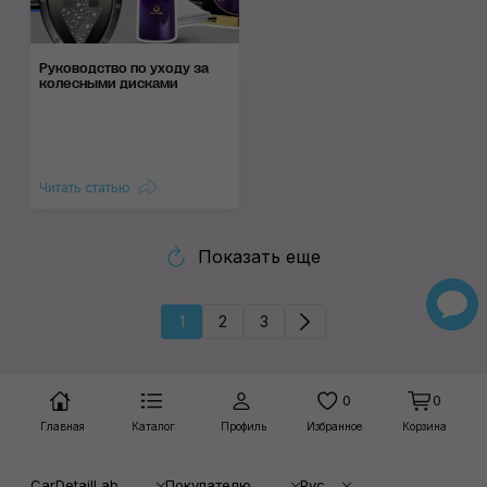
Руководство по уходу за
колесными дисками
Читать статью
Показать еще
1
2
3
0
0
Главная
Каталог
Профиль
Избранное
Корзина
CarDetailLab
Покупателю
Рус