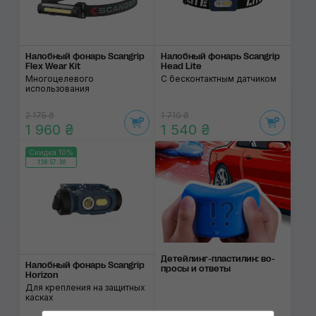
Налобный фонарь Scangrip
Налобный фонарь Scangrip
Flex Wear Kit
Head Lite
Многоцелевого
С бесконтактным датчиком
использования
2 175 ₴
1 710 ₴
1 960 ₴
1 540 ₴
Скидка 10%
138:57:30
Детейлинг-пласти­лин: во­
Налобный фонарь Scangrip
про­сы и от­веты
Horizon
Для крепления на защитных
касках