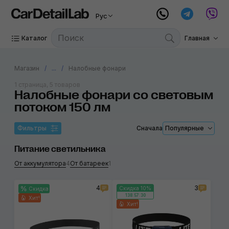
Рус
Каталог
Главная
Магазин
...
Налобные фонари
1 страница, 5 товаров
Налобные фонари со световым
потоком 150 лм
Фильтры
Сначала
Популярные
Питание светильника
От аккумулятора
4
От батареек
1
4
3
Скидка 10%
Скидка
138:57:30
Хит!
Хит!