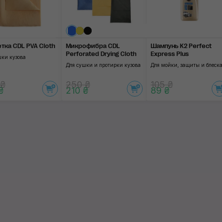
тка CDL PVA Cloth
Микрофибра CDL
Шампунь K2 Perfect
Perforated Drying Cloth
Express Plus
шки кузова
Для сушки и протирки кузова
Для мойки, защиты и блеск
 ₴
250 ₴
105 ₴
₴
210 ₴
89 ₴