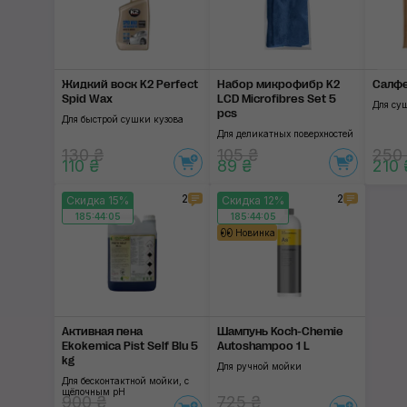
Жидкий воск K2 Perfect
Набор микрофибр K2
Салфе
Spid Wax
LCD Microfibres Set 5
Для су
pcs
Для быстрой сушки кузова
Для деликатных поверхностей
130 ₴
105 ₴
250
110 ₴
89 ₴
210 
2
2
Скидка 15%
Скидка 12%
185:44:04
185:44:04
Новинка
Активная пена
Шампунь Koch-Chemie
Ekokemica Pist Self Blu 5
Autoshampoo 1 L
kg
Для ручной мойки
Для бесконтактной мойки, с
щёлочным pH
900 ₴
725 ₴