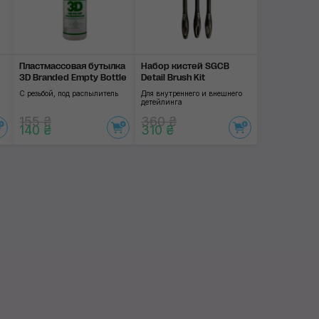
Пластмассовая бутылка
Набор кистей SGCB
3D Branded Empty Bottle
Detail Brush Kit
а
С резьбой, под распылитель
Для внутреннего и внешнего
детейлинга
155 ₴
360 ₴
140 ₴
310 ₴