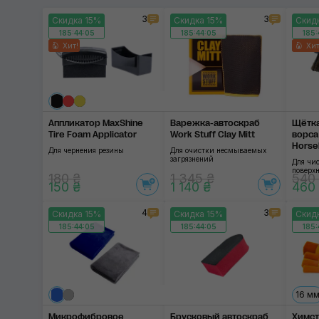
3
3
Скидка 15%
Скидка 15%
Скид
185:44:04
185:44:04
185:
Хит!
Хит
Аппликатор MaxShine
Варежка-автоскраб
Щётка
Tire Foam Applicator
Work Stuff Clay Mitt
ворса
Horse
Для чернения резины
Для очистки несмываемых
загрязнений
Для чи
поверх
180 ₴
1 345 ₴
540
150 ₴
1 140 ₴
460
4
3
Скидка 15%
Скидка 15%
Скид
185:44:04
185:44:04
185:
16 м
Микрофибровое
Брусковый автоскраб
Химст