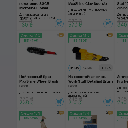
полотенце SGCB
MaxShine Clay Sponge
Stuff 
Microfiber Towel
Albin
Для очистки несмываемых
загрязнений
Для универсального
Для на
применения, 40 × 60 см
за сал
155 ₴
675 ₴
405
130 ₴
570 ₴
340
3
3
Скидка 15%
Скидка 15%
Скид
185:44:04
185:44:04
185:
16 мм
24 мм
30 мм
40 мм
Еще 2
Нейлоновый ёрш
Износостойкая кисть
Актив
MaxShine Wheel Brush
Work Stuff Detailing Brush
Pro Ne
Black
Black
Для бес
нейтра
Для чистки колёсных дисков
Для наружной мойки
автомобилей
270 ₴
245 ₴
345
230 ₴
210 ₴
290
3
3
Скидка 15%
Скидка 15%
Скид
185:44:04
185:44:04
185: