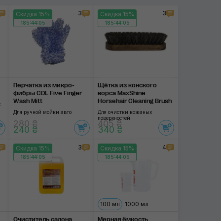
3
3
Скидка 15%
Скидка 15%
185:44:04
185:44:04
Перчатка из микро­
Щётка из конского
фибры CDL Five Finger
ворса MaxShine
Wash Mitt
Horsehair Cleaning Brush
х
Для ручной мойки авто
Для очистки кожаных
поверхностей
280 ₴
405 ₴
240 ₴
340 ₴
3
4
Скидка 15%
Скидка 15%
185:44:04
185:44:04
100 мл
1000 мл
Очиститель салона
Мерная ёмкость