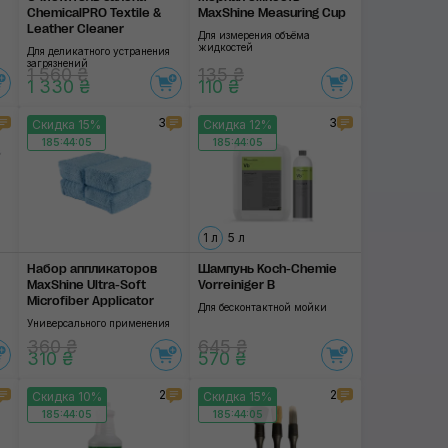
ChemicalPRO Textile &
MaxShine Measuring Cup
Leather Cleaner
Для измерения объёма
жидкостей
Для деликатного устранения
загрязнений
1 560 ₴
135 ₴
1 330 ₴
110 ₴
3
3
Скидка 15%
Скидка 12%
185:44:04
185:44:04
1 л
5 л
Набор аппликаторов
Шампунь Koch-Chemie
MaxShine Ultra-Soft
Vorreiniger В
Microfiber Applicator
Для бесконтактной мойки
Универсального применения
360 ₴
645 ₴
310 ₴
570 ₴
2
2
Скидка 10%
Скидка 15%
185:44:04
185:44:04