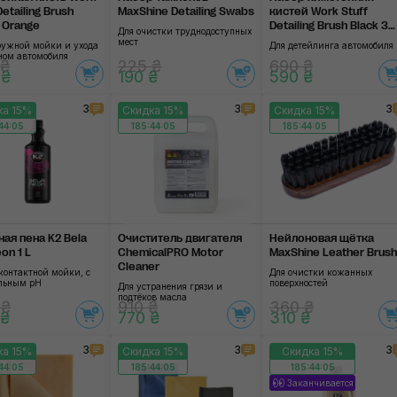
Detailing Brush
MaxShine Detailing Swabs
кистей Work Stuff
o Orange
Detailing Brush Black 3
G'zox
Для очистки труднодоступных
Pack
мест
ружной мойки и ухода
Для детейлинга автомобиля
оном автомобиля
 ₴
225 ₴
ChemicalPRO
690 ₴
 ₴
190 ₴
590 ₴
CDL
3
3
3
ка 15%
Скидка 15%
Скидка 15%
44:04
185:44:04
185:44:04
CarPro
RUPES
Onifly
ная пена K2 Bela
Очиститель двигателя
Нейлоновая щётка
Work Stuff
on 1 L
ChemicalPRO Motor
MaxShine Leather Brush
Cleaner
контактной мойки, с
Для очистки кожанных
SOFT99
льным pH
поверхностей
Для устранения грязи и
подтёков масла
 ₴
910 ₴
360 ₴
SGCB
 ₴
770 ₴
310 ₴
Nanoskin
3
3
3
ка 15%
Скидка 15%
Скидка 15%
44:04
185:44:04
185:44:04
3D
Заканчивается