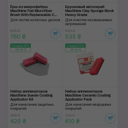
Ёрш из микрофибры
Брусковый автоскраб
MaxShine Flat Microfiber
MaxShine Clay Sponge Block
Brush With Replaceable C...
Heavy Grade
Для чистки колёсных дисков
Для очистки несмываемых
загрязнений
895 ₴
630 ₴
760 ₴
535 ₴
Скидка 15%
Скидка 15%
181:42:14
181:42:14
Набор аппликаторов
Набор аппликаторов
MaxShine Suede Coating
MaxShine Ceramic Coating
Applicator Kit
Applicator Pack
Для нанесения защитных
Для нанесения кварцевых
покрытий
покрытий
495 ₴
720 ₴
420 ₴
610 ₴