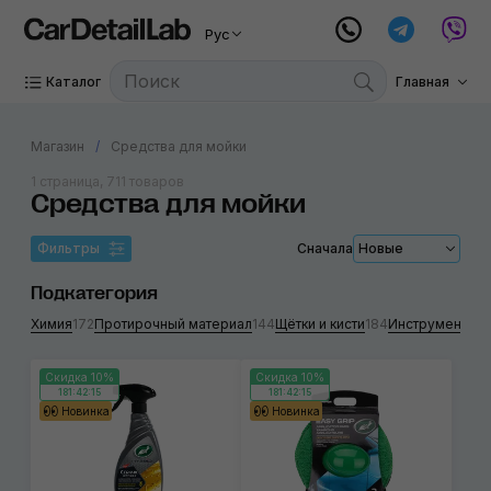
Рус
Каталог
Главная
Магазин
Средства для мойки
1 страница, 711 товаров
Средства для мойки
Фильтры
Сначала
Новые
Подкатегория
Химия
172
Протирочный материал
144
Щётки и кисти
184
Инструменты д
Скидка 10%
Скидка 10%
181:42:14
181:42:14
Новинка
Новинка