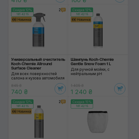
410 ₴
160 ₴
2
Скидка 12%
Скидка 12%
181:42:14
181:42:14
Новинка
Новинка
Универсальный очиститель
Шампунь Koch-Chemie
Koch-Chemie Allround
Gentle Snow Foam 1 L
Surface Cleaner
Для ручной мойки, с
Для всех поверхностей
нейтральным pH
салона и кузова автомобиля
845 ₴
1 405 ₴
740 ₴
1 240 ₴
2
Скидка 12%
Скидка 15%
181:42:14
181:42:14
Новинка