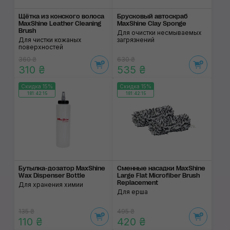
Щётка из конского волоса
Брусковый автоскраб
MaxShine Leather Cleaning
MaxShine Clay Sponge
Brush
Для очистки несмываемых
Для чистки кожаных
загрязнений
поверхностей
360 ₴
630 ₴
310 ₴
535 ₴
Скидка 15%
Скидка 15%
181:42:14
181:42:14
Бутылка-дозатор MaxShine
Cменные насадки MaxShine
Wax Dispenser Bottle
Large Flat Microfiber Brush
Replacement
Для хранения химии
Для ерша
135 ₴
495 ₴
110 ₴
420 ₴