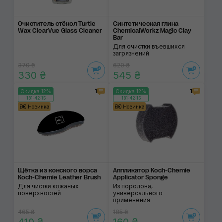
Очиститель стёкол Turtle
Синтетическая глина
Wax ClearVue Glass Cleaner
ChemicalWorkz Magic Clay
Bar
Для очистки въевшихся
загрязнений
370 ₴
620 ₴
330 ₴
545 ₴
1
1
Скидка 12%
Скидка 12%
181:42:14
181:42:14
Новинка
Новинка
Щётка из конского ворса
Аппликатор Koch-Chemie
Koch-Chemie Leather Brush
Applicator Sponge
Для чистки кожаных
Из поролона,
поверхностей
универсального
применения
465 ₴
185 ₴