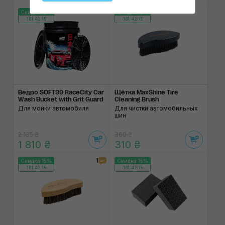
Скидка 15%
Скидка 15%
181:42:14
181:42:14
Ведро SOFT99 RaceCity Car
Щётка MaxShine Tire
Wash Bucket with Grit Guard
Cleaning Brush
Для мойки автомобиля
Для чистки автомобильных
шин
2 135 ₴
360 ₴
1 810 ₴
310 ₴
1
Скидка 15%
Скидка 15%
181:42:14
181:42:14