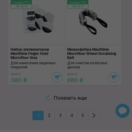
Скидка 15%
Скидка 15%
181:42:14
181:42:14
Набор аппликаторов
Микрофибра MaxShine
MaxShine Finger Hold
Microfiber Wheel Scrubbing
Microfiber Wax
Belt
Для нанесения защитных
Для очистки колёсных
покрытий
дисков
450 ₴
805 ₴
380 ₴
680 ₴
Показать еще
1
2
3
4
5