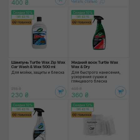
400 ₴
Читать статью
Скидка 10%
Скидка 10%
181:42:14
181:42:14
Новинка
Новинка
Шампунь Turtle Wax Zip Wax
Жидкий воск Turtle Wax
Car Wash & Wax 500 ml
Wax & Dry
Для мойки, защиты и блеска
Для быстрого нанесения,
ускорения сушки и
глянцевого блеска
255 ₴
405 ₴
230 ₴
360 ₴
Скидка 10%
Скидка 12%
181:42:14
181:42:14
Новинка
Новинка