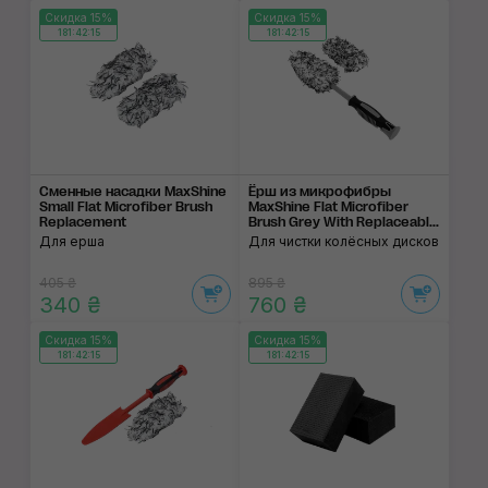
Скидка 15%
Скидка 15%
181:42:14
181:42:14
Cменные насадки MaxShine
Ёрш из микрофибры
Small Flat Microfiber Brush
MaxShine Flat Microfiber
Replacement
Brush Grey With Replaceabl...
Для ерша
Для чистки колёсных дисков
405 ₴
895 ₴
340 ₴
760 ₴
Скидка 15%
Скидка 15%
181:42:14
181:42:14