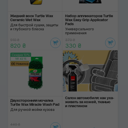
Жидкий воск Turtle Wax
Набор аппликаторов Turtle
Ceramic Wet Wax
Wax Easy Grip Applicator
Pads
Для быстрой сушки, защиты
и глубокого блеска
Универсального
применения
910 ₴
370 ₴
820 ₴
330 ₴
Скидка 10%
181:42:14
Новинка
Салон автомобиля: как уха­
Двухсторонняя мочалка
жи­вать за ко­жей, тка­нью
Turtle Wax Miracle Wash Pad
и пла­сти­ком
Для ручной мойки кузова
440 ₴