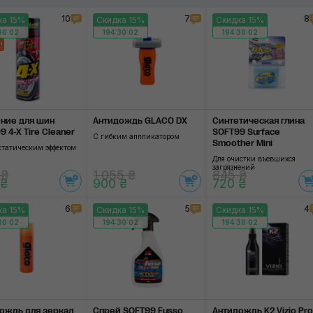
10
7
8
ка 15%
Скидка 15%
Скидка 15%
30:01
194:30:01
194:30:01
!
ние для шин
Антидождь GLACO DX
Синтетическая глина
 4-X Tire Cleaner
SOFT99 Surface
C гибким аппликатором
Smoother Mini
статическим эффектом
Для очистки въевшихся
загрязнений
 ₴
1 055 ₴
845 ₴
 ₴
900 ₴
720 ₴
6
5
4
ка 15%
Скидка 15%
Скидка 15%
30:01
194:30:01
194:30:01
ождь для зеркал
Спрей SOFT99 Fusso
Антидождь K2 Vizio Pro