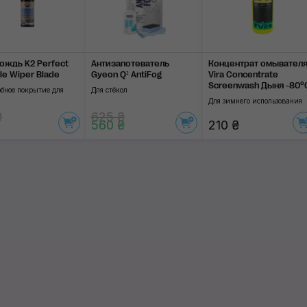
ождь K2 Perfect
Антизапотеватель
Концентрат омывате­л
ble Wiper Blade
Gyeon Q² AntiFog
Vira Concentrate
Screenwash Дыня -80°
обное покрытие для
Для стёкол
Для зимнего использования
₴
625 ₴
560 ₴
210 ₴