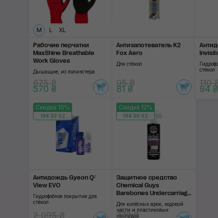
M
L
XL
Рабочие перчатки
Антизапотеватель K2
Антид
MaxShine Breathable
Fox Aero
Invisi
Work Gloves
Для стёкол
Гидроф
стёкол
Дышащие, из полиэстера
675 ₴
95 ₴
110 
570 ₴
81 ₴
94 ₴
Скидка 10%
Скидка 12%
194:30:01
194:30:01
Антидождь Gyeon Q²
Защитное средство
View EVO
Chemical Guys
Barebones Undercarriage
Гидрофобное покрытие для
Spray
стёкол
Для колёсных арок, ходовой
части и пластиковых
2 095 ₴
770 ₴
накладок