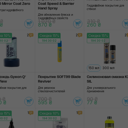
 Mirror Coat Zero
Coat Speed & Barrier
Гидрофобное покрытие для
Hand Spray
стёкол
ьтрагидрофобного
Для обновления блеска и
гидрофобных свойств
 ₴
1 020 ₴
310 ₴
 ₴
870 ₴
260 ₴
2
2
2
ка 10%
Скидка 15%
Скидка 15%
30:01
194:30:01
194:30:01
150 мл
300 мл
ождь Gyeon Q²
Покрытие SOFT99 Blade
Силиконовая смазка K
View
Reviver
SIL
обное покрытие для
Для резинок
Для универсального
стеклоочистителей
применения
0 ₴
700 ₴
90 ₴
0 ₴
595 ₴
77 ₴
1
1
ка 15%
Скидка 10%
30:01
194:30:01