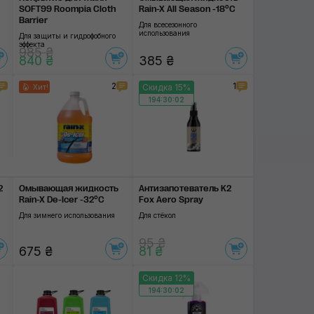
SOFT99 Roompia Cloth
Rain-X All Season -18°C
Barrier
Для всесезонного
использования
Для защиты и гидрофобного
эффекта
985 ₴
840 ₴
385 ₴
2
1
Скидка 15%
Хит!
194:30:01
2
Омывающая жидкость
Антизапотеватель K2
Rain-X De-Icer -32°C
Fox Aero Spray
Для зимнего использования
Для стёкол
95 ₴
675 ₴
81 ₴
Скидка 12%
194:30:01