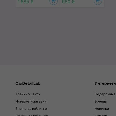
1 885 ₴
680 ₴
CarDetailLab
Интернет-
Тренинг-центр
Подарочные
Интернет-магазин
Бренды
Блог о детейлинге
Новинки
Студии детейлинга
Скидки