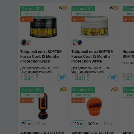
15
15
Скидка 15%
Скидка 15%
Скид
194:30:01
194:30:01
194:
Хит!
Хит!
Хит
Твёрдый воск SOFT99
Твёрдый воск SOFT99
Черне
Fusso Coat 12 Months
Fusso Coat 12 Months
SOFT99
Protection Black
Protection White
С анти
Для долгосрочной защиты
Для долгосрочной защиты
тёмных автомобилей
светлых автомобилей
1 690 ₴
1 690 ₴
635
1 440 ₴
1 440 ₴
540
6
7
Скидка 15%
Скидка 15%
Скид
194:30:01
194:30:01
194:
Хит!
Хит!
70 мл
115 мл
120 мл
300 мл
115 мл
Антидождь GLACO Ultra
Антидождь GLACO Roll
Антид