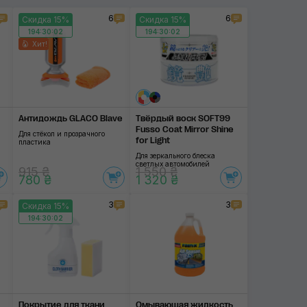
6
6
Скидка 15%
Скидка 15%
194:30:01
194:30:01
Хит!
Антидождь GLACO Blave
Твёрдый воск SOFT99
Fusso Coat Mirror Shine
Для стёкол и прозрачного
for Light
пластика
Для зеркального блеска
светлых автомобилей
915 ₴
1 550 ₴
780 ₴
1 320 ₴
3
3
Скидка 15%
194:30:01
Покрытие для ткани
Омывающая жидкость