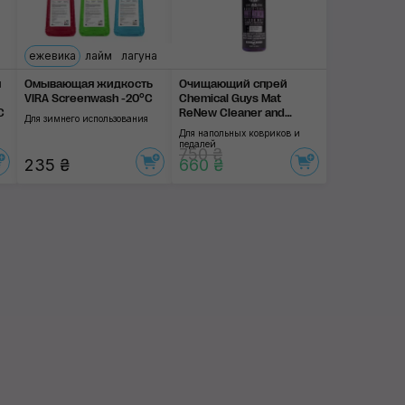
ежевика
лайм
лагуна
я
Омывающая жидкость
Очищающий спрей
VIRA Screenwash -20°C
Chemical Guys Mat
C
ReNew Cleaner and
Для зимнего использования
Protectant
Для напольных ковриков и
педалей
750 ₴
235 ₴
660 ₴