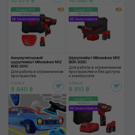
10 670 ₴
10 080 ₴
1
1
Скидка 10%
Скидка 10%
145:54:14
145:54:14
Заканчивается
Заканчивается
Аккумуляторный
Шуруповёрт Milwaukee M12
шуруповёрт Milwaukee M12
BDD-202C
BDD-201C
Для работы в ограниченном
Для работы в ограниченном
пространстве и без доступа
пространстве
к электросети
9 935 ₴
9 900 ₴
8 940 ₴
8 910 ₴
Скидка 10%
145:54:14
Заканчивается