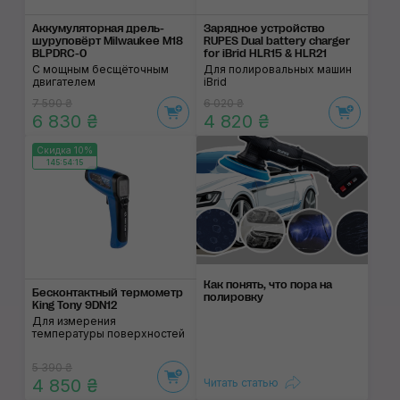
Аккумуляторная дрель-
Зарядное устройство
шуруповёрт Milwaukee М18
RUPES Dual battery charger
BLPDRC-0
for iBrid HLR15 & HLR21
С мощным бесщёточным
Для полировальных машин
двигателем
iBrid
7 590 ₴
6 020 ₴
6 830 ₴
4 820 ₴
Скидка 10%
145:54:14
Как понять, что пора на
Бесконтактный термометр
полировку
King Tony 9DN12
Для измерения
температуры поверхностей
5 390 ₴
4 850 ₴
Читать статью