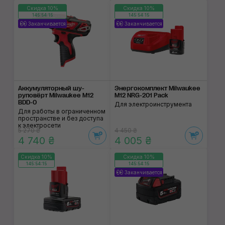
Скидка 10%
Скидка 10%
145:54:14
145:54:14
Заканчивается
Заканчивается
Аккумуляторный шу­
Энергокомплект Milwaukee
руповёрт Milwaukee M12
M12 NRG-201 Pack
BDD-0
Для электроинструмента
Для работы в ограниченном
пространстве и без доступа
к электросети
5 270 ₴
4 450 ₴
4 740 ₴
4 005 ₴
Скидка 10%
Скидка 10%
145:54:14
145:54:14
Заканчивается