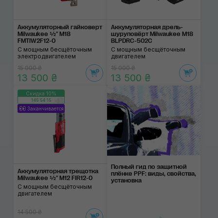
Аккумуляторный гайковерт
Аккумуляторная дрель-
Milwaukee ½" M18
шуруповёрт Milwaukee М18
FMTIW2F12-0
BLPDRC-502C
С мощным бесщёточным
С мощным бесщёточным
электродвигателем
двигателем
15 000 ₴
15 000 ₴
13 500 ₴
13 500 ₴
Скидка 10%
145:54:14
Заканчивается
Полный гид по защитной
Аккумуляторная трещотка
плёнке PPF: виды, свойства,
Milwaukee ½" M12 FIR12-0
установка
С мощным бесщёточным
двигателем
14 500 ₴