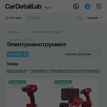
Рус
Каталог
Главная
Магазин
...
Электроинструмент
1 страница, 41 товар
Электроинструмент
Фильтры
Сначала
Дорогие
Товар
Шуруповёрты
17
Гайковёрты
9
Тепловые пистолеты
3
Бесконтактные т
Скидка 10%
Скидка 10%
145:54:14
145:54:14