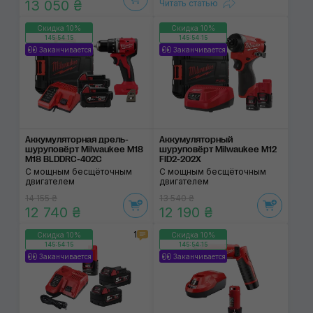
13 050 ₴
Читать статью
Скидка 10%
Скидка 10%
145:54:14
145:54:14
Заканчивается
Заканчивается
Аккумуляторная дрель-
Аккумуляторный
шуруповёрт Milwaukee М18
шуруповёрт Milwaukee M12
M18 BLDDRC-402C
FID2-202X
С мощным бесщёточным
С мощным бесщёточным
двигателем
двигателем
14 155 ₴
13 540 ₴
12 740 ₴
12 190 ₴
1
Скидка 10%
Скидка 10%
145:54:14
145:54:14
Заканчивается
Заканчивается