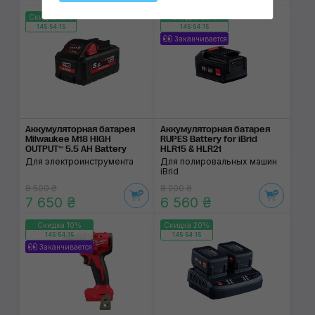
Скидка 10%
Скидка 20%
145:54:14
145:54:14
Заканчивается
Аккумуляторная батарея
Аккумуляторная батарея
Milwaukee M18 HIGH
RUPES Battery for iBrid
OUTPUT™ 5.5 AH Battery
HLR15 & HLR21
Для электроинструмента
Для полировальных машин
iBrid
8 500 ₴
8 200 ₴
7 650 ₴
6 560 ₴
Скидка 10%
Скидка 20%
145:54:14
145:54:14
Заканчивается