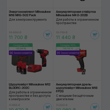
Энергокомплект Milwaukee
Аккумуляторная отвёртка
M18 NRG-502 Pack
Milwaukee M4 D-202B
Для электроинструмента
Для работы в ограниченном
пространстве
13 000 ₴
12 710 ₴
11 700 ₴
11 440 ₴
Скидка 10%
Скидка 10%
145:54:14
145:54:14
Заканчивается
Заканчивается
Шуруповёрт Milwaukee M12
Аккумуляторная дрель-
BLDDRC-202C
шуруповёрт Milwaukee M18
FPD3
Для работы в ограниченном
пространстве и без доступа
С мощным бесщёточным
к электросети
двигателем
11 855 ₴
11 200 ₴