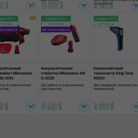
0 ₴
15 000 ₴
5 270 ₴
электросети
0 ₴
13 500 ₴
4 740 ₴
1
дка 10%
Скидка 10%
Скидка 10%
7:06:03
197:06:03
197:06:03
анчивается
Заканчивается
уляторный
Аккумуляторная
Бесконтактный
овёрт Milwaukee
отвёртка Milwaukee M4
термометр King Tony
DD-201C
D-202B
9DN12
боты в ограниченном
Для работы в ограниченном
Для измерения температуры
анстве
пространстве
поверхностей
5 ₴
12 710 ₴
5 390 ₴
0 ₴
11 440 ₴
4 850 ₴