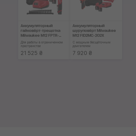
Аккумуляторный
Аккумуляторный
гайковёрт-трещотка
шуруповёрт Milwaukee
Milwaukee M12 FPTR-
M12 FID2MC-202X
202X PASS
Для работы в ограниченном
С мощным бесщёточным
пространстве
двигателем
21 525 ₴
7 920 ₴