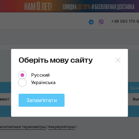
+38 093 170 
Оберіть мову сайту
Русский
Українська
Товар
Бре
умент
Выберите
Вы
Запамʼятати
Шуруповёрты
Гайковёрты
контактные термометры
2
Аккумуляторы
9
Тепловые пистолеты