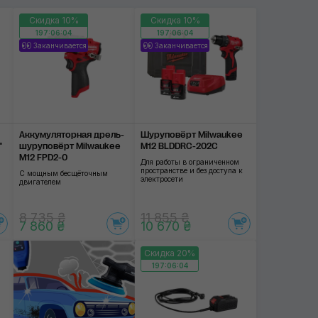
Скидка 10%
Скидка 10%
RUPES
197:06:03
197:06:03
Заканчивается
Заканчивается
SGCB
Применить
Аккумуляторная дрель-
Шуруповёрт Milwaukee
"
шуруповёрт Milwaukee
M12 BLDDRC-202C
M12 FPD2-0
Для работы в ограниченном
пространстве и без доступа к
С мощным бесщёточным
электросети
двигателем
8 735 ₴
11 855 ₴
7 860 ₴
10 670 ₴
Скидка 20%
197:06:03