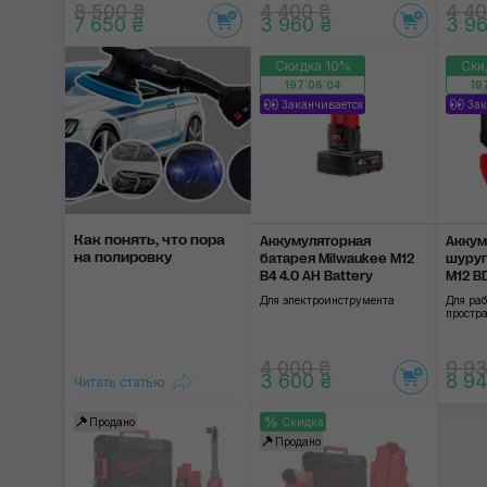
8 500 ₴
4 400 ₴
4 40
7 650 ₴
3 960 ₴
3 96
Скидка 10%
Ски
197:06:03
19
Заканчивается
Зак
Как понять, что пора
Аккумуляторная
Аккум
на полировку
батарея Milwaukee M12
шуруп
B4 4.0 AH Battery
M12 B
Для электроинструмента
Для ра
простр
4 000 ₴
9 93
3 600 ₴
8 94
Читать статью
Продано
Скидка
Продано