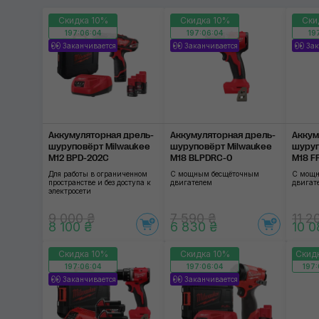
Скидка 10%
Скидка 10%
Ски
197:06:03
197:06:03
19
Заканчивается
Заканчивается
Зак
Аккумуляторная дрель-
Аккумуляторная дрель-
Аккум
шуруповёрт Milwaukee
шуруповёрт Milwaukee
шуруп
М12 BPD-202C
М18 BLPDRC-0
M18 F
Для работы в ограниченном
С мощным бесщёточным
С мощн
пространстве и без доступа к
двигателем
двигат
электросети
9 000 ₴
7 590 ₴
11 2
8 100 ₴
6 830 ₴
10 0
Скидка 10%
Скидка 10%
Скид
197:06:03
197:06:03
197:
Заканчивается
Заканчивается