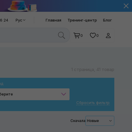
66 24
Рус
Главная
Тренинг-центр
Блог
0
0
1 страница, 41 товар
нд
берите
Сбросить фильтр
King Tony
Milwaukee
Сначала
Новые
Ryobi