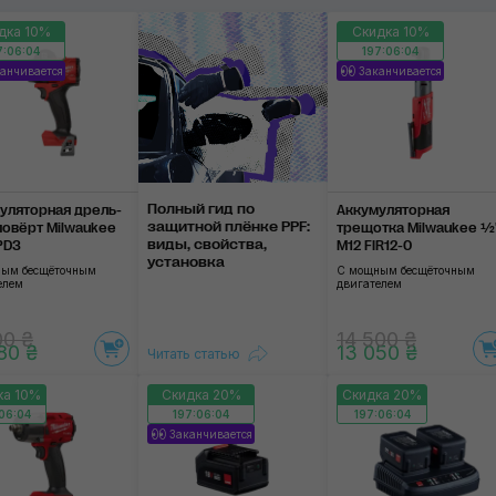
дка 10%
Скидка 10%
Бесконтактные термометры
7:06:03
197:06:03
анчивается
Заканчивается
Аккумуляторы
Применить
Полный гид по
уляторная дрель-
Аккумуляторная
защитной плёнке PPF:
овёрт Milwaukee
трещотка Milwaukee ½
виды, свойства,
PD3
M12 FIR12-0
установка
ым бесщёточным
С мощным бесщёточным
елем
двигателем
00 ₴
14 500 ₴
80 ₴
13 050 ₴
Читать статью
ка 10%
Скидка 20%
Скидка 20%
06:03
197:06:03
197:06:03
Заканчивается