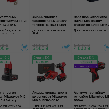
уляторный
Аккумуляторная
Зарядное устройство
верт Milwaukee ½"
батарея RUPES Battery
RUPES Dual battery
MTIW2F12-0
for iBrid HLR15 & HLR21
charger for iBrid HLR15 
HLR21
ым бесщёточным
Для полировальных машин
Для полировальных машин
одвигателем
iBrid
iBrid
00 ₴
8 225 ₴
6 040 ₴
00 ₴
6 580 ₴
4 830 ₴
ка 10%
Скидка 10%
Скидка 10%
06:03
197:06:03
197:06:03
Заканчивается
уляторная
Аккумуляторная дрель-
Аккумуляторный шу­
ея Milwaukee M12
шуруповёрт Milwaukee
руповёрт Milwaukee M1
 AH Battery
М18 BLPDRC-502C
BDD-0
ектроинструмента
С мощным бесщёточным
Для работы в ограниченном
двигателем
пространстве и без доступа к