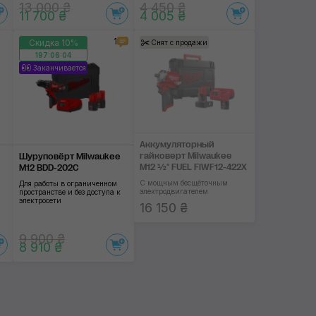
13 000 ₴
4 450 ₴
11 700 ₴
4 005 ₴
1
Скидка 10%
Снят с продажи
197:06:03
Заканчивается
Аккумуляторный
гайковерт Milwaukee
Шуруповёрт Milwaukee
M12 ½" FUEL FIWF12-422X
M12 BDD-202C
С мощным бесщёточным
Для работы в ограниченном
электродвигателем
пространстве и без доступа к
электросети
16 150 ₴
9 900 ₴
8 910 ₴