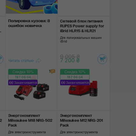
Полировка ку­зова: 8
Сетевой блок питания
оши­бок нови­чка
RUPES Power supply for
&
iBrid HLR15 & HLR21
Для полировальных машин
iBrid
9 005 ₴
7 200 ₴
Читать статью
1
Скидка 10%
Скидка 10%
197:06:03
197:06:03
Заканчивается
Заканчивается
Энергокомплект
Энергокомплект
2
Milwaukee M18 NRG-502
Milwaukee M12 NRG-201
Pack
Pack
Для электроинструмента
Для электроинструмента