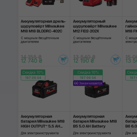
Аккумуляторная дрель-
Аккумуляторный
Аккум
шуруповёрт Milwaukee
шуруповёрт Milwaukee
гайко
М18 M18 BLDDRC-402C
M12 FID2-202X
M18 F
С мощным бесщёточным
С мощным бесщёточным
С мощн
двигателем
двигателем
электр
14 155 ₴
13 540 ₴
15 0
12 740 ₴
12 190 ₴
13 5
Скидка 10%
Скидка 10%
Скид
197:06:03
197:06:03
197:
Заканчивается
Аккумуляторная
Аккумуляторная
Аккум
батарея Milwaukee M18
батарея Milwaukee M18
батар
HIGH OUTPUT™ 5.5 AH
B5 5.0 AH Battery
B6 6.0
Battery
Для электроинструмента
Для электроинструмента
Для эл