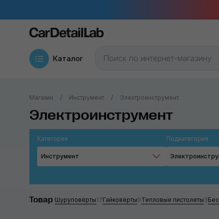
Каталог
Магазин
Инструмент
Электроинструмент
Электроинструмент
Категория
Подкатегория
Инструмент
Электроинстр
Товар
Шуруповёрты
17
Гайковёрты
9
Тепловые пистолеты
3
Бес