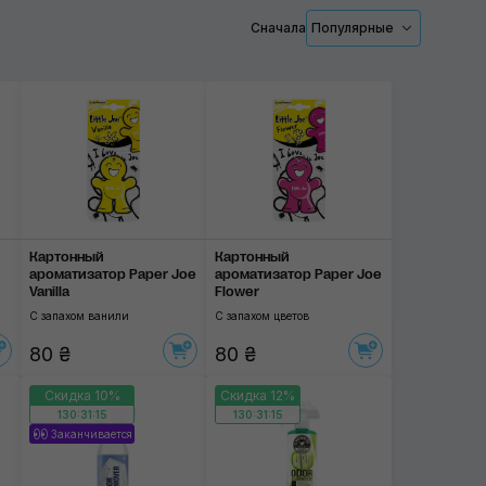
Сначала
Популярные
Парфюм
Новая машина
Лимон
Применить
Персик
Апельсин
Картонный
Картонный
Клубника
ароматизатор Paper Joe
ароматизатор Paper Joe
Vanilla
Flower
Горный воздух
С запахом ванили
С запахом цветов
Яблоко
80 ₴
80 ₴
Морская свежесть
Скидка 10%
Скидка 12%
130:31:14
130:31:14
Ваниль
Заканчивается
Лесные ягоды