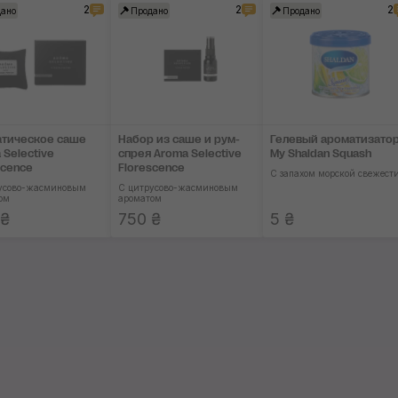
2
2
2
ано
Продано
Продано
тическое саше
Набор из саше и рум-
Гелевый ароматизато
 Selective
спрея Aroma Selective
My Shaldan Squash
scence
Florescence
С запахом морской свежест
усово-жасминовым
С цитрусово-жасминовым
ом
ароматом
 ₴
750 ₴
5 ₴