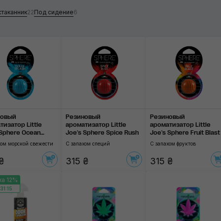
стаканник
22
Под сидение
6
В подстаканник
Под сидение
Применить
новый
Резиновый
Резиновый
тизатор Little
ароматизатор Little
ароматизатор Little
 Sphere Ocean
Joe's Sphere Spice Rush
Joe's Sphere Fruit Blast
h
хом морской свежести
С запахом специй
С запахом фруктов
₴
315 ₴
315 ₴
ка 12%
31:14