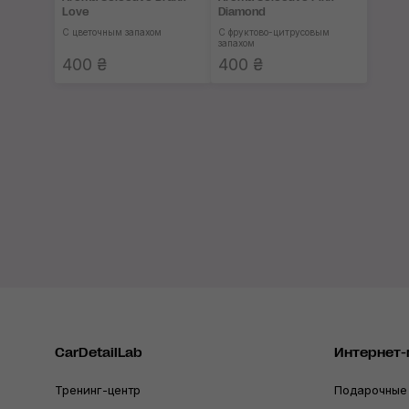
Love
Diamond
С цветочным запахом
С фруктово-цитрусовым
запахом
400 ₴
400 ₴
CarDetailLab
Интернет-
Тренинг-центр
Подарочные