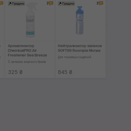
2
2
Продано
Продано
Корица
Мускус
Кожа
Имбирь
р
Ароматизатор
Нейтрализатор запа­хов
ChemicalPRO Air
SOFT99 Roompia Nionax
Устранение запахов
Freshener Sea Breeze
и
Для тканевых сидений
С запахом морского бриза
325 ₴
845 ₴