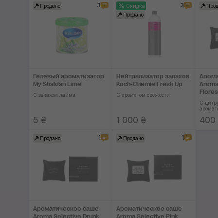
3
3
Продано
Скидка
Прод
Продано
Гелевый ароматизатор
Нейтрализатор запа­хов
Арома
My Shaldan Lime
Koch-Chemie Fresh Up
Aroma
Flore
С запахом лайма
С ароматом свежести
С цитр
аромат
5 ₴
1 000 ₴
400
1
1
Продано
Продано
Ароматическое саше
Ароматическое саше
Aroma Selective Drunk
Aroma Selective Pink