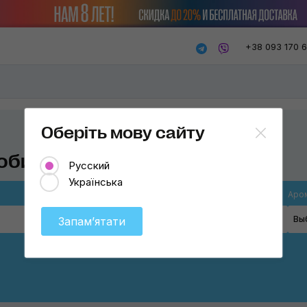
+38 093 170 
Оберіть мову сайту
обиля
Русский
Українська
Формат
Аро
Выберите
Вы
Запамʼятати
На дефлектор
Распылители
Подвесные