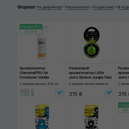
Формат
Aroma Selective
На дефлектор
50
Распылители
54
Подвесные
36
В под
Little Joe
Скидка 15%
Turtle Wax
130:31:14
K2
Mariner
Применить
Koch-Chemie
Ароматизатор
Резиновый
Рези
ChemicalPRO Air
ароматизатор Little
арома
Gyeon
Freshener Vanilla
Joe's Sphere Jungle Rain
Joe's
Splas
С запахом ванили, 500 мл
С запахом лесной свежести
С запа
Kogado
390 ₴
330 ₴
315 ₴
315 
ChemicalPRO
Скид
CarPro
130:
My Shaldan