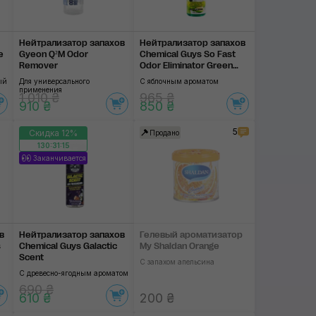
Заморских стран
Нейтрализатор запа­хов
Нейтрализатор запа­хов
Маракуйя
e
Gyeon Q²M Odor
Chemical Guys So Fast
Remover
Odor Eliminator Green
Apple Scent
Цветы
ый
Для универсального
С яблочным ароматом
применения
1 010 ₴
965 ₴
910 ₴
850 ₴
Тоник
5
Скидка 12%
Продано
Лесная свежесть
130:31:14
Заканчивается
Вишня
Мята
Специй
в
Нейтрализатор запа­хов
Гелевый ароматизатор
s
Chemical Guys Galactic
My Shaldan Orange
Чёрный бархат
Scent
С запахом апельсина
С древесно-ягодным ароматом
Амбра
690 ₴
610 ₴
200 ₴
Кедр