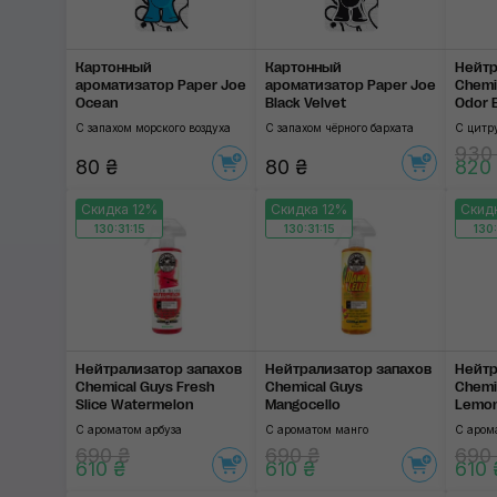
SOFT99
3D
Картонный
Картонный
Нейтр
ароматизатор Paper Joe
ароматизатор Paper Joe
Chemi
Ocean
Black Velvet
Odor E
С запахом морского воздуха
С запахом чёрного бархата
С цитр
930
80 ₴
80 ₴
820
Скидка 12%
Скидка 12%
Скид
130:31:14
130:31:14
130:
Нейтрализатор запа­хов
Нейтрализатор запа­хов
Нейтр
Chemical Guys Fresh
Chemical Guys
Chemi
Slice Watermelon
Mangocello
Lemon
С ароматом арбуза
С ароматом манго
С аром
690 ₴
690 ₴
690
610 ₴
610 ₴
610 