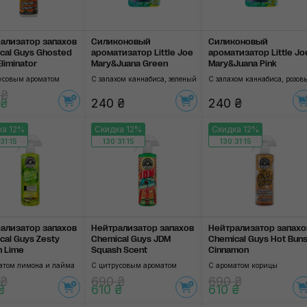
ализатор запа­хов
Силиконовый
Силиконовый
cal Guys Ghosted
ароматизатор Little Joe
ароматизатор Little Jo
liminator
Mary&Juana Green
Mary&Juana Pink
усовым ароматом
С запахом каннабиса, зеленый
С запахом каннабиса, розов
 ₴
 ₴
240 ₴
240 ₴
ка 12%
Скидка 12%
Скидка 12%
31:14
130:31:14
130:31:14
ализатор запа­хов
Нейтрализатор запа­хов
Нейтрализатор запа­хо
cal Guys Zesty
Chemical Guys JDM
Chemical Guys Hot Bun
 Lime
Squash Scent
Cinnamon
атом лимона и лайма
С цитрусовым ароматом
С ароматом корицы
 ₴
690 ₴
690 ₴
₴
610 ₴
610 ₴