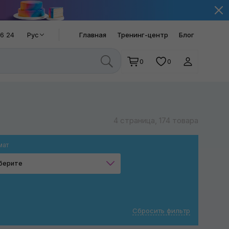
66 24
Рус
Главная
Тренинг-центр
Блог
0
0
4 страница, 174 товара
мат
берите
Фрукты
Жевательная резинка
Сбросить фильтр
Зелёный чай