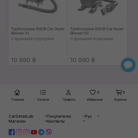
Турбосушка SGCB Car Dryer
Турбосушка SGCB Car Dryer
Blower V1
Blower V2
С функцией подогрева
C функцией подогрева
10 990 ₴
10 990 ₴
0
0
Главная
Каталог
Профиль
Избранное
Корзина
CarDetailLab
Покупателю
Рус
Магазин
Контакты