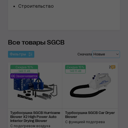
Строительство
Все товары SGCB
Фильтры
Сначала
Новые
2
Скидка 15%
Скидка 15%
140:11:48
140:11:48
Заканчивается
Турбосушка SGCB Hurricane
Турбосушка SGCB Car Dryer
Blower X2 High Power Auto
Blower
Interior Drying Blower
С функцией подогрева
С подогревом воздуха