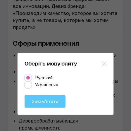
все инновации. Девиз бренда:
«Производим качество, которое вы хотите
купить, а не товары, которые мы хотим
продать»
Сферы применения
Ручные, портальные, туннельные, мойки
самообслуживания
Оберіть мову сайту
Автотранспортные предприятия
Русский
Студии детейлинга, полировочные боксы
Українська
при мойках, детейлинг-боксы при
автосалонах, малярках, АТП, яхт-клубах
Запамʼятати
и аэроклубах
СТО полного цикла
Деревообрабатывающая
промышленность