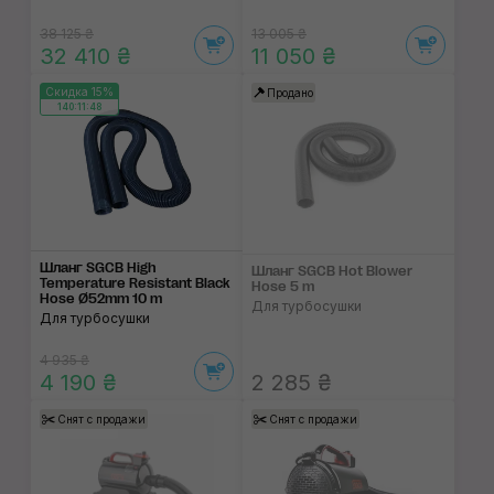
38 125 ₴
13 005 ₴
32 410 ₴
11 050 ₴
Скидка 15%
Продано
140:11:48
Шланг SGCB High
Шланг SGCB Hot Blower
Temperature Resistant Black
Hose 5 m
Hose Ø52mm 10 m
Для турбосушки
Для турбосушки
4 935 ₴
4 190 ₴
2 285 ₴
Снят с продажи
Снят с продажи