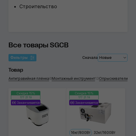
Строительство
Все товары SGCB
Фильтры
Сначала
Новые
Товар
Антигравийная плёнка
6
Монтажный инструмент
13
Опрыскиватели
7
Де
Скидка 15%
Скидка 15%
177:21:18
177:21:18
Заканчивается
Заканчивается
16кг/800Вт
32кг/1600Вт