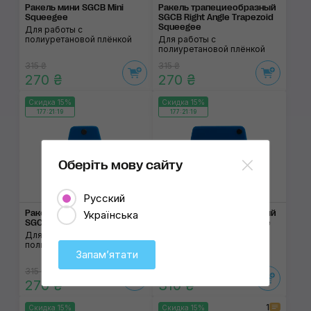
Ракель мини SGCB Mini
Ракель трапециеоб­разный
Squeegee
SGCB Right Angle Trapezoid
Squeegee
Для работы с
полиуретановой плёнкой
Для работы с
полиуретановой плёнкой
315 ₴
315 ₴
270 ₴
270 ₴
Скидка 15%
Скидка 15%
177:21:18
177:21:18
Оберіть мову сайту
Русский
Ракель веерообраз­ный
Ракель трапециеоб­разный
Українська
SGCB Fan shape Squeegee
SGCB Trapezoid Squeegee
Для работы с
Для работы с
полиуретановой плёнкой
полиуретановой плёнкой
Запамʼятати
315 ₴
360 ₴
270 ₴
310 ₴
1
Скидка 15%
Скидка 15%