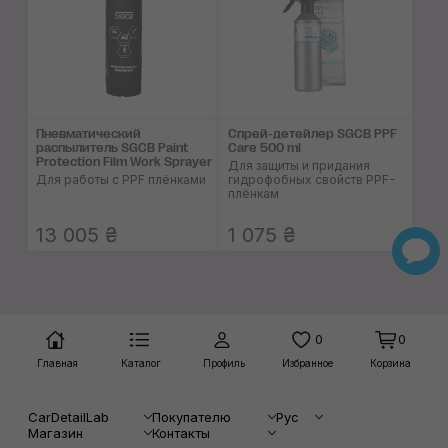
Пневматический
Спрей-детейлер SGCB PPF
распылитель SGCB Paint
Care 500 ml
Protection Film Work Sprayer
Для защиты и придания
Для работы с PPF плёнками
гидрофобных свойств PPF-
плёнкам
13 005 ₴
1 075 ₴
0
0
Главная
Каталог
Профиль
Избранное
Корзина
CarDetailLab
Покупателю
Рус
Магазин
Контакты