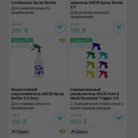
Continuous Spray Bottle
киватель SGCB Spray Bottle
2.0
Для универсального
применения
Для универсального
применения
450 ₴
215 ₴
380 ₴
180 ₴
1
Скидка 15%
Скидка 15%
177:21:18
177:21:18
Химостойкий
Универсальный
опрыскиватель SGCB Spray
распылитель SGCB Acid &
Bottle 2.0 Grey
Alkali Resistant Trigger 2.0
Для универсального
C повышенной стойкостью к
применения
агрессивным средам
215 ₴
1 120 ₴
180 ₴
950 ₴
1
Продано
Продано