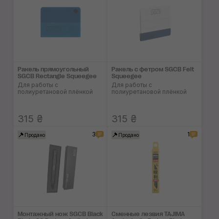
Ракель прямоуголь­ный
Ракель c фетром SGCB Felt
SGCB Rectangle Squeegee
Squeegee
Для работы с
Для работы с
полиуретановой плёнкой
полиуретановой плёнкой
315 ₴
315 ₴
3
1
Продано
Продано
Монтажный нож SGCB Black
Сменные лезвия TAJIMA