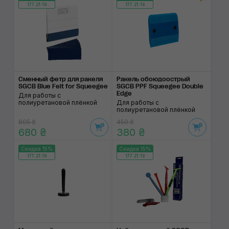
177:21:18
177:21:18
Сменный фетр для ракеля
Ракель обоюдоострый
SGCB Blue Felt for Squeegee
SGCB PPF Squeegee Double
Edge
Для работы с
полиуретановой плёнкой
Для работы с
полиуретановой плёнкой
805 ₴
450 ₴
680 ₴
380 ₴
Скидка 15%
Скидка 15%
177:21:18
177:21:18