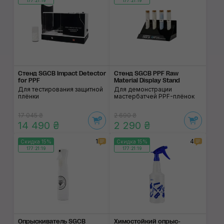
177:21:18
177:21:18
Стенд SGCB Impact Detector
Стенд SGCB PPF Raw
for PPF
Material Display Stand
Для тестирования защитной
Для демонстрации
плёнки
мастербатчей PPF-плёнок
17 045 ₴
2 690 ₴
14 490 ₴
2 290 ₴
1
4
Скидка 15%
Скидка 15%
177:21:18
177:21:18
Опрыскиватель SGCB
Химостойкий опрыс­