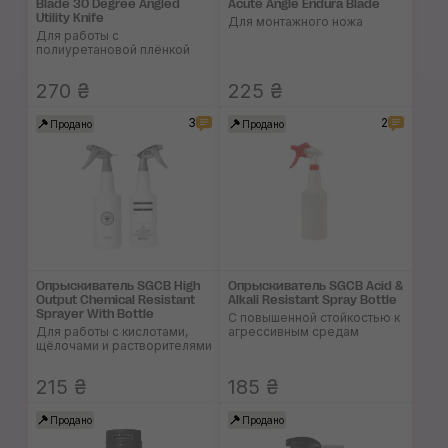
Blade 30 Degree Angled
Acute Angle Endura Blade
Utility Knife
Для монтажного ножа
Для работы с
полиуретановой плёнкой
270 ₴
225 ₴
3
2
Продано
Продано
Опрыскиватель SGCB High
Опрыскиватель SGCB Acid &
Output Chemical Resistant
Alkali Resistant Spray Bottle
Sprayer With Bottle
С повышенной стойкостью к
Для работы с кислотами,
агрессивным средам
щёлочами и растворителями
215 ₴
185 ₴
Продано
Продано