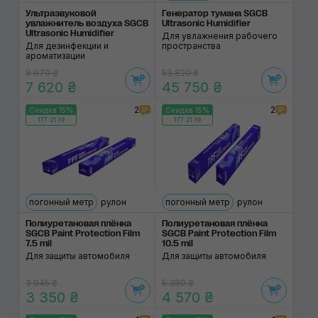
Ультразвуковой
Генератор тумана SGCB
увлажнитель воздуха SGCB
Ultrasonic Humidifier
Ultrasonic Humidifier
Для увлажнения рабочего
Для дезинфекции и
пространства
ароматизации
8 970 ₴
53 820 ₴
7 620 ₴
45 750 ₴
2
2
Скидка 15%
Скидка 15%
177:21:18
177:21:18
погонный метр
рулон
погонный метр
рулон
Полиуретановая плёнка
Полиуретановая плёнка
SGCB Paint Protection Film
SGCB Paint Protection Film
7.5 mil
10.5 mil
Для защиты автомобиля
Для защиты автомобиля
3 945 ₴
5 380 ₴
3 350 ₴
4 570 ₴