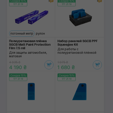
1
1
Скидка 15%
Скидка 15%
177:21:18
177:21:18
погонный метр
рулон
Полиуретановая плёнка
Набор ракелей SGCB PPF
SGCB Matt Paint Protection
Squeegee Kit
Film 7.5 mil
Для работы с
Для защиты автомобиля,
полиуретановой плёнкой
матовая
4 935 ₴
1 975 ₴
4 190 ₴
1 680 ₴
Скидка 15%
Скидка 15%
177:21:18
177:21:18