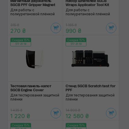
Магнитный держатель
Набор шпателей SGCB
SGCB PPF Gripper Magnet
Wraps Applicator Tool Kit
Для работы с
Для работы с
полиуретановой плёнкой
полиуретановой плёнкой
315 ₴
1 165 ₴
270 ₴
990 ₴
Скидка 15%
Скидка 15%
177:21:18
177:21:18
Тестовая панель-капот
Стенд SGCB Scratch test for
SGCB Engine Cover
PPF
Для тестирования защитной
Для тестирования защитной
плёнки
плёнки
1 435 ₴
14 800 ₴
1 220 ₴
12 580 ₴
Скидка 15%
Скидка 15%