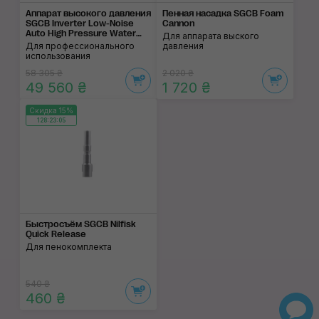
Аппарат высокого давления
Пенная насадка SGCB Foam
SGCB Inverter Low-Noise
Cannon
Auto High Pressure Water
Для аппарата выского
Cleaning Machine
Для профессионального
давления
использования
58 305 ₴
2 020 ₴
49 560 ₴
1 720 ₴
Скидка 15%
128:23:05
Быстросъём SGCB Nilfisk
Quick Release
Для пенокомплекта
540 ₴
460 ₴