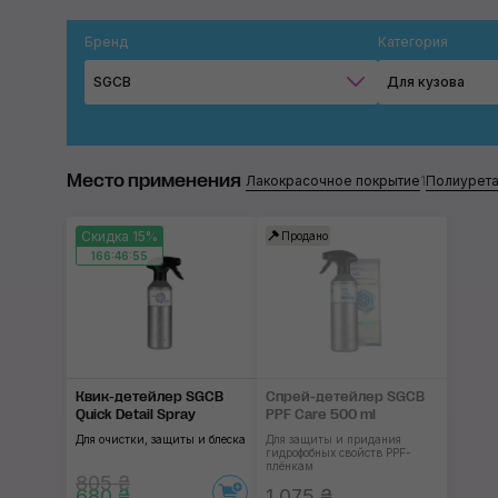
Бренд
Категория
SGCB
Для кузова
Место применения
Лакокрасочное покрытие
1
Полиурета
Скидка 15%
Продано
166:46:54
Квик-детейлер SGCB
Спрей-детейлер SGCB
Quick Detail Spray
PPF Care 500 ml
Для очистки, защиты и блеска
Для защиты и придания
гидрофобных свойств PPF-
плёнкам
805 ₴
680 ₴
1 075 ₴