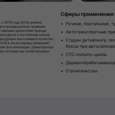
Сферы применения
. С 1979 года SGCB активно
Ручные, портальные, 
ем и производством, прямыми
 Главными ценностями бренда
Автотранспортные пре
 находится в постоянном поиске
 продукцию высочайшего качества,
Студии детейлинга, по
SGCB в числе первых применяет
боксы при автосалонах,
ает все инновации. Девиз бренда:
ары, которые мы хотим продать»
СТО полного цикла
Деревообрабатывающа
Строительство