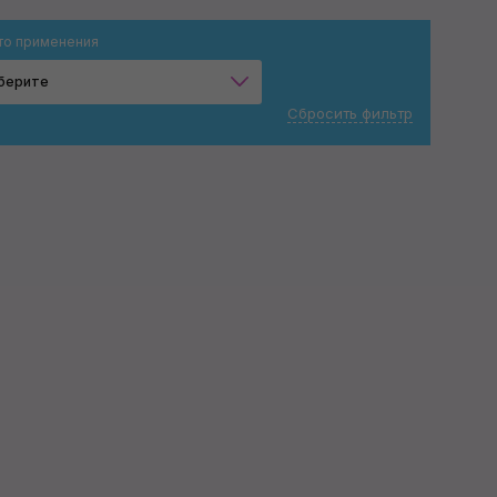
то применения
берите
Сбросить фильтр
Лакокрасочное покрытие
Полиуретановая плёнка
Применить