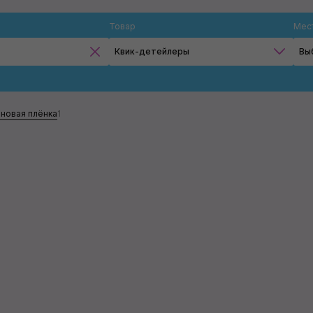
Товар
Мес
Квик-детейлеры
Вы
Очистители
Твёрдые воски
новая плёнка
1
Очищающие воски
Квик-детейлеры
Восстанавливающие покрытия
Чернение шин
Применить