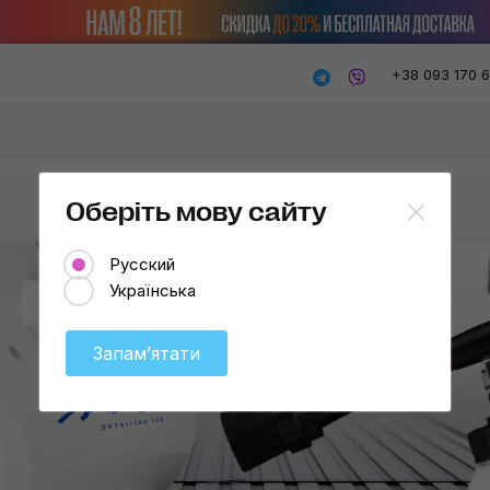
+38 093 170 
Оберіть мову сайту
Русский
Українська
Запамʼятати