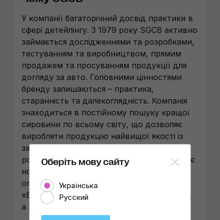
У компанії багаторічний досвід практики в
сфері детейлінгу. З 1979 року SGCB активно
займається дослідженнями та розробками,
тестуванням та виробництвом, прямим
продажем та просуванням продукції для
догляду за авто. Головними цінностями
бренду залишаються – практика,
старанність та далекоглядність. Компанія
знаходиться в постійному пошуку кращої
сировини по всьому світу, що дозволяє
виробляти продукцію найвищої якості із
застосуванням власних досліджень і
розробок. SGCB у числі перших застосовує
Оберіть мову сайту
новітні матеріали й технології та ретельно
опрацьовує всі інновації. Девіз бренду:
Українська
«Виробляємо якість, яку ви хочете купити,
Русский
а не товари, які ми хочемо продати».