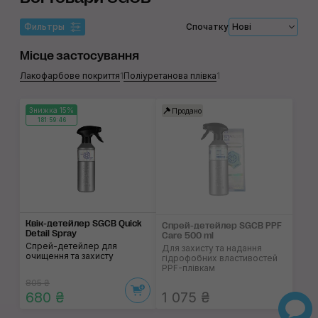
Фильтры
Спочатку
Нові
Місце застосування
Лакофарбове покриття
1
Поліуретанова плівка
1
Знижка 15%
Продано
181:59:46
Квік-детейлер SGCB Quick
Спрей-детейлер SGCB PPF
Detail Spray
Care 500 ml
Спрей-детейлер для
Для захисту та надання
очищення та захисту
гідрофобних властивостей
PPF-плівкам
805 ₴
680 ₴
1 075 ₴