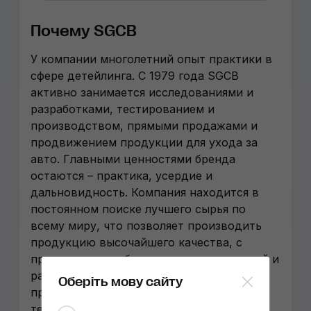
Почему SGCB
У компании многолетний опыт практики в
сфере детейлинга. С 1979 года SGCB
активно занимается исследованиями и
разработками, тестированием и
производством, прямыми продажами и
продвижением продукции для ухода за
авто. Главными ценностями бренда
остаются – практика, усердие и
дальновидность. Компания находится в
постоянном поиске лучшего сырья по
всему миру, что позволяет производить
продукцию высочайшего качества, с
применением собственных исследований и
разработок. SGCB в числе первых
Оберіть мову сайту
применяет новейшие материалы и
технологии и тщательно прорабатывает