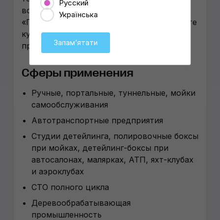
Русский
все инновации. Девиз бренда:
Українська
«Производим качество, которое вы хотите
купить, а не товары, которые мы хотим
Запамʼятати
продать»
Сферы применения
Ручные, портальные, туннельные, мойки
самообслуживания
Автотранспортные предприятия
Студии детейлинга, полировочные боксы
при мойках, детейлинг-боксы при
автосалонах, малярках, АТП, яхт-клубах
и аэроклубах
СТО полного цикла
Деревообрабатывающая
промышленность