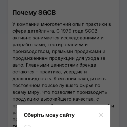
Почему SGCB
У компании многолетний опыт практики в
сфере детейлинга. С 1979 года SGCB
активно занимается исследованиями и
разработками, тестированием и
производством, прямыми продажами и
продвижением продукции для ухода за
авто. Главными ценностями бренда
остаются – практика, усердие и
дальновидность. Компания находится в
постоянном поиске лучшего сырья по
всему миру, что позволяет производить
продукцию высочайшего качества, с
применением собственных исследований и
разработок. SGCB в числе первых
Оберіть мову сайту
применяет новейшие материалы и
технологии и тщательно прорабатывает