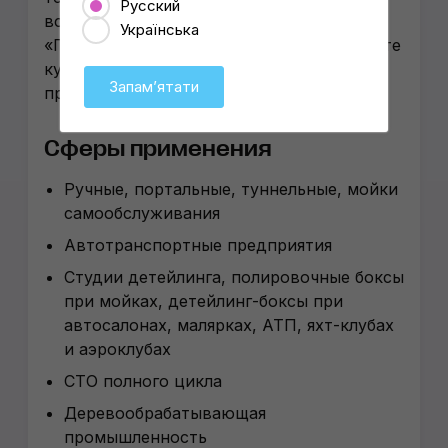
Русский
все инновации. Девиз бренда:
Українська
«Производим качество, которое вы хотите
купить, а не товары, которые мы хотим
Запамʼятати
продать»
Сферы применения
Ручные, портальные, туннельные, мойки
самообслуживания
Автотранспортные предприятия
Студии детейлинга, полировочные боксы
при мойках, детейлинг-боксы при
автосалонах, малярках, АТП, яхт-клубах
и аэроклубах
СТО полного цикла
Деревообрабатывающая
промышленность