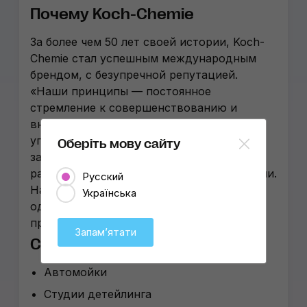
Почему Koch-Chemie
За более чем 50 лет своей истории, Koch-
Chemie стал успешным международным
брендом, с безупречной репутацией.
«Наши принципы — постоянное
стремление к совершенствованию и
внимание к деталям», — говорят в
управлении компании. «Мы сами
Оберіть мову сайту
занимаемся научными исследованиями,
разработкой, производством и продажами.
Русский
Наши продукты были проверены и
Українська
одобрены непосредственно
производителями автомобилей».
Запамʼятати
Сферы применения
Автомойки
Студии детейлинга