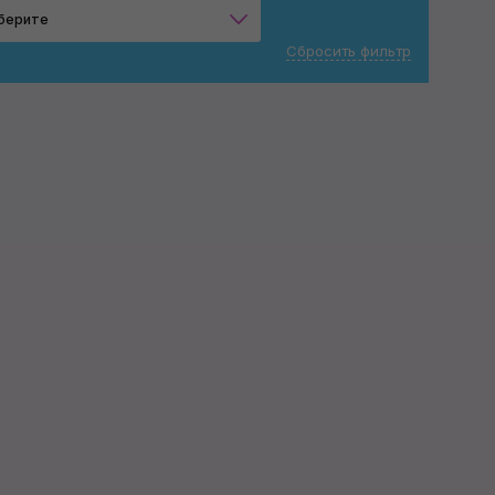
берите
Сбросить фильтр
Мягкая
Применить