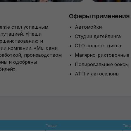
Сферы применения
hemie стал успешным
Автомойки
епутацией. «Наши
Студии детейлинга
ершенствованию и
СТО полного цикла
нии компании. «Мы сами
работкой, производством
Малярно-рихтовочные
ены и одобрены
Полировальные боксы
билей».
АТП и автосалоны
Товар
Твё