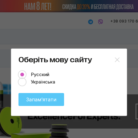
+38 093 170 
Оберіть мову сайту
Русский
Українська
Запамʼятати