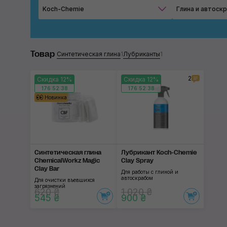
Koch-Chemie
Глина и автоск
Товар
Синтетическая глина
1
Лубриканты
1
2
Скидка 12%
Скидка 12%
176:52:37
176:52:37
Новинка
Синтетическая глина
Лубрикант Koch-Chemie
ChemicalWorkz Magic
Clay Spray
Clay Bar
Для работы с глиной и
автоскрабом
Для очистки въевшихся
загрязнений
620 ₴
1 020 ₴
545 ₴
900 ₴