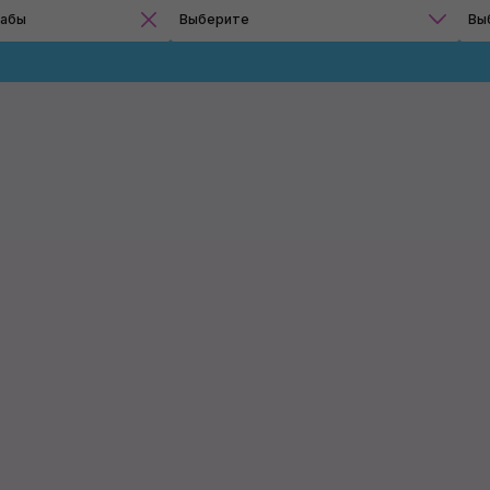
рабы
Выберите
Вы
Синтетическая глина
Лубриканты
Применить