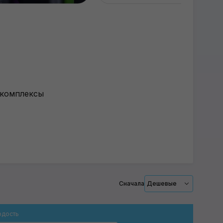
 комплексы
Сначала
Дешевые
рдость