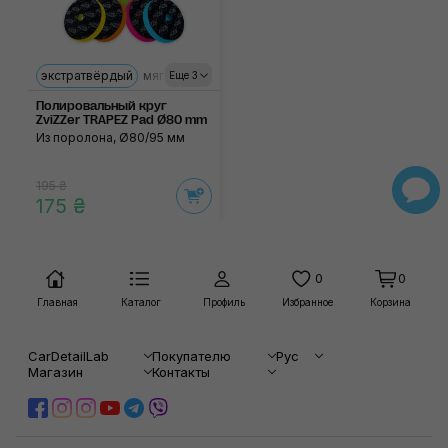
экстратвёрдый
мягкий
ультрамягкий
твёрдый
средний
Еще 3
Полировальный круг
ZviZZer TRAPEZ Pad Ø80 mm
Из поролона, Ø80/95 мм
195 ₴
175 ₴
0
0
Главная
Каталог
Профиль
Избранное
Корзина
CarDetailLab
Покупателю
Рус
Магазин
Контакты