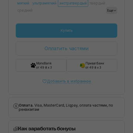
мягкий
ультрамягкий
экстратвёрдый
твёрдый
средний
Еще
Купить
Оплатить частями
MonoBank
ПриватБанк
от 49 ₴ x 3
от 49 ₴ x 3
Добавить в избранное
Оплата.
Visa, MasterCard, Liqpay, оплата частями, по
реквизитам
Как заработать бонусы