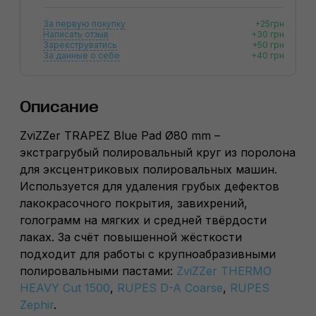
За первую покупку
+25грн
Написать отзыв
+30 грн
Зареєструватись
+50 грн
За данные о себе
+40 грн
Описание
ZviZZer TRAPEZ Blue Pad Ø80 mm –
экстрагрубый полировальный круг из поролона
для эксцентриковых полировальных машин.
Используется для удаления грубых дефектов
лакокрасочного покрытия, завихрений,
голограмм на мягких и средней твёрдости
лаках. За счёт повышенной жёсткости
подходит для работы с крупноабразивными
полировальными пастами:
ZviZZer THERMO
HEAVY Cut 1500
,
RUPES D-A Coarse
,
RUPES
Zephir
.