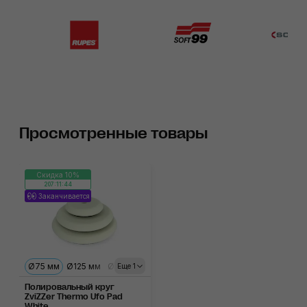
Просмотренные товары
Скидка 10%
207:11:44
Заканчивается
Ø75 мм
Ø125 мм
Ø150 мм
Еще 1
Полировальный круг
ZviZZer Thermo Ufo Pad
White