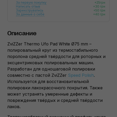
За первую покупку
+25грн
Написать отзыв
+30 грн
Зареєструватись
+50 грн
За данные о себе
+40 грн
Описание
ZviZZer Thermo Ufo Pad White Ø75 mm –
полировальный круг из термостабильного
поролона средней твёрдости для роторных и
эксцентриковых полировальных машин.
Разработан для одношаговой полировки
совместно с пастой ZviZZer
Speed Polish
.
Используется для восстановительной
полировки лакокрасочного покрытия. Также
может устранять умеренные дефекты и
повреждения твёрдых и средней твёрдости
лаков.