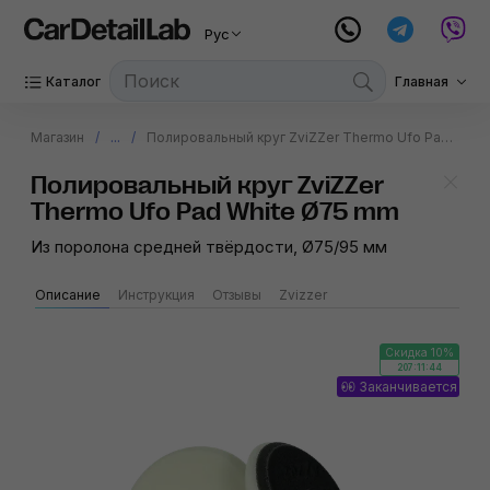
Рус
Каталог
Главная
Магазин
...
Полировальный круг ZviZZer Thermo Ufo Pad White Ø75 mm
Полировальный круг ZviZZer
Thermo Ufo Pad White Ø75 mm
Из поролона средней твёрдости, Ø75/95 мм
Описание
Инструкция
Отзывы
Zvizzer
Скидка 10%
207:11:44
Заканчивается