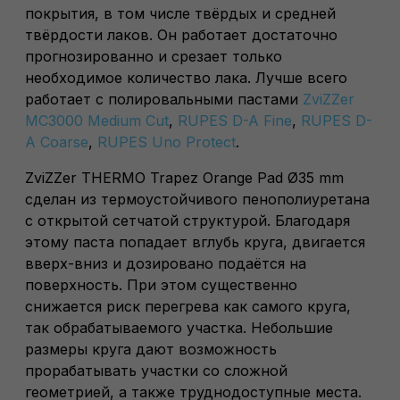
покрытия, в том числе твёрдых и средней
твёрдости лаков. Он работает достаточно
прогнозированно и срезает только
необходимое количество лака. Лучше всего
работает с полировальными пастами
ZviZZer
MC3000 Medium Cut
,
RUPES D-A Fine
,
RUPES D-
A Coarse
,
RUPES Uno Protect
.
ZviZZer THERMO Trapez Orange Pad Ø35 mm
сделан из термоустойчивого пенополиуретана
с открытой сетчатой структурой. Благодаря
этому паста попадает вглубь круга, двигается
вверх-вниз и дозировано подаётся на
поверхность. При этом существенно
снижается риск перегрева как самого круга,
так обрабатываемого участка. Небольшие
размеры круга дают возможность
прорабатывать участки со сложной
геометрией, а также труднодоступные места.