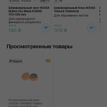
K3000
K2000
K2500
S
M
Еще 1
Шлифовальный лист KOVAX
Шлифовальный блок KOVAX
Поли
Buflex Dry Black K3000
Tolecut Toleblock
MaxS
170×130 mm
Cone
Для абразивных листов
Для однородного
Для 
финишного результата
труд
160 ₴
415 ₴
405 
140 ₴
370 ₴
34
Просмотренные товары
1
Продано
Полировальный круг
ZviZZer THERMO Trapez
Orange Pad Ø35 mm