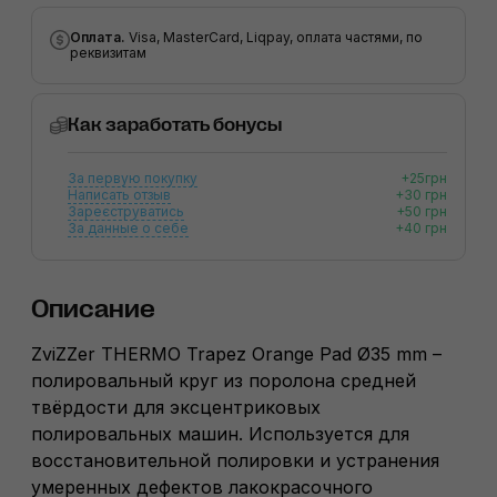
Оплата.
Visa, MasterCard, Liqpay, оплата частями, по
реквизитам
Как заработать бонусы
За первую покупку
+25грн
Написать отзыв
+30 грн
Зареєструватись
+50 грн
За данные о себе
+40 грн
Описание
ZviZZer THERMO Trapez Orange Pad Ø35 mm –
полировальный круг из поролона средней
твёрдости для эксцентриковых
полировальных машин. Используется для
восстановительной полировки и устранения
умеренных дефектов лакокрасочного