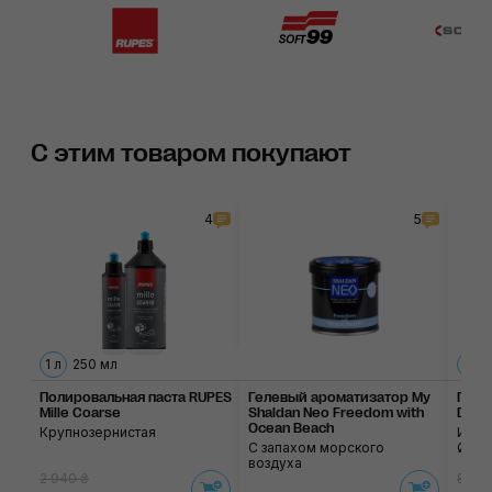
С этим товаром покупают
4
5
1 л
250 мл
мяг
Полировальная паста RUPES
Гелевый ароматизатор My
Поли
Mille Coarse
Shaldan Neo Freedom with
D-A 
Ocean Beach
Крупнозернистая
Из м
С запахом морского
Ø130
воздуха
2 940 ₴
835 