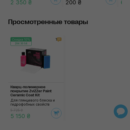
2 350 ₴
200 ₴
67
Просмотренные товары
1
Скидка 10%
204:30:54
Кварц-полимерное
покрытие ZviZZer Paint
Ceramic Coat Kit
Для глянцевого блеска и
гидрофобных свойств
5 725 ₴
5 150 ₴