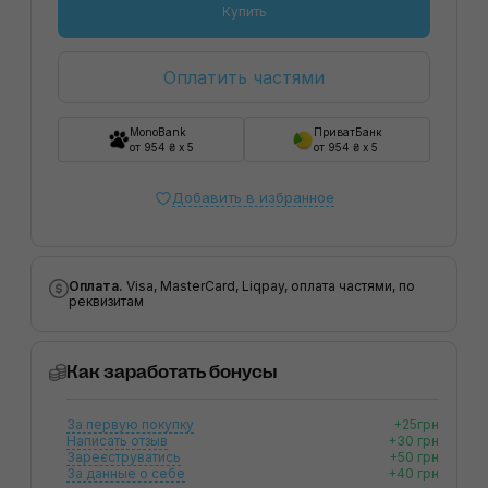
Купить
Оплатить частями
MonoBank
ПриватБанк
от 954 ₴ x 5
от 954 ₴ x 5
Добавить в избранное
Оплата.
Visa, MasterCard, Liqpay, оплата частями, по
реквизитам
Как заработать бонусы
За первую покупку
+25грн
Написать отзыв
+30 грн
Зареєструватись
+50 грн
За данные о себе
+40 грн