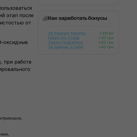
пользоваться
ий этап после
Как заработать бонусы
нистостью от
За первую покупку
+25грн
Написать отзыв
+30 грн
й-оксидные
Зареєструватись
+50 грн
За данные о себе
+40 грн
, при работе
лировального
ентриковое,
ные,