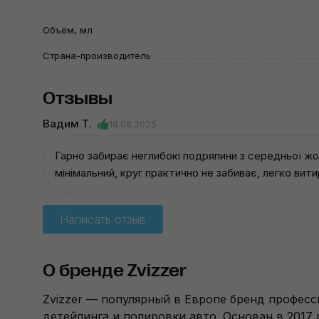
Объём, мл
Страна-производитель
Отзывы
Вадим Т.
18.08.2025
Гарно забирає неглибокі подряпини з середньої 
мінімальний, круг практично не забиває, легко вит
Написать отзыв
О бренде Zvizzer
Zvizzer — популярный в Европе бренд профес
детейлинга и полировки авто. Основан в 2017 