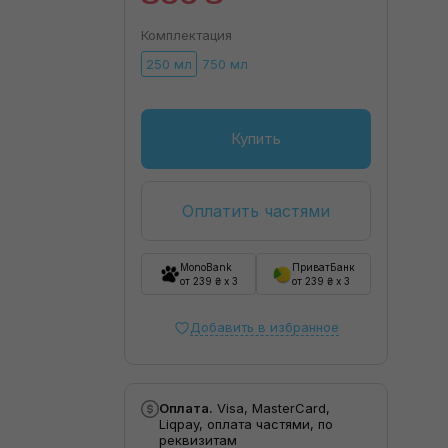
Комплектация
250 мл
750 мл
Купить
Оплатить частями
MonoBank
ПриватБанк
от 239 ₴ x 3
от 239 ₴ x 3
Добавить в избранное
Оплата.
Visa, MasterCard,
Liqpay, оплата частями, по
реквизитам