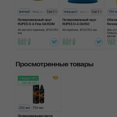
мягкий
твёрдый
средний
твёрдый
ультрамягкий
средний
мягкий
750 
ульт
Еще 2
Еще 2
Полировальный круг
Полировальный круг
Обезж
RUPES D-A Fine DA150M
RUPES D-A DA150
Reveal
Из мягкого поролона, Ø130/150
Из поролона, Ø130/150 мм
Для ус
мм
плёнки,
восков
830 ₴
830 ₴
975
660 ₴
660 ₴
780
Просмотренные товары
1
Скидка 10%
206:45:12
250 мл
750 мл
Полировальная паста