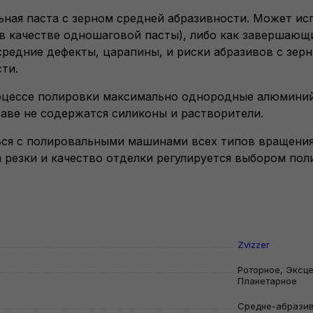
льная паста с зерном средней абразивности. Может ис
в качестве одношаговой пасты), либо как завершающ
 средние дефекты, царапины, и риски абразивов с зер
ти.
оцессе полировки максимально однородные алюмини
таве не содержатся силиконы и растворители.
ся с полировальными машинами всех типов вращения
на резки и качество отделки регулируется выбором по
Zvizzer
Роторное, Эксц
Планетарное
Средне-абразив