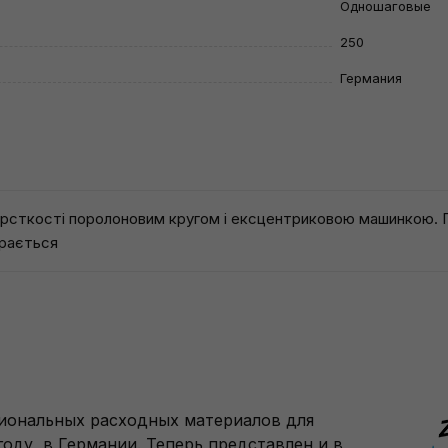
Одношаговые
250
Германия
жорсткості поролоновим кругом і ексцентриковою машинкою. 
ирається
сиональных расходных материалов для
году, в Германии. Теперь представлен и в