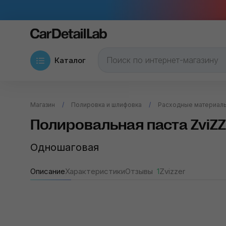
Каталог
Магазин
Полировка и шлифовка
Расходные материалы
Полировальная паста ZviZ
Одношаговая
Описание
Характеристики
Отзывы
1
Zvizzer