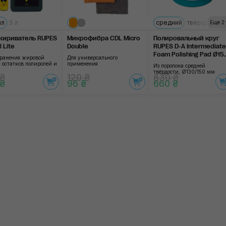
мл
рамягкий
5 л
средний
твёрдый
мя
Еще 2
ириватель RUPES
Микрофибра CDL Micro
Полировальный круг
 Lite
Double
RUPES D-A Intermediate
Foam Polishing Pad Ø15
транения жировой
Для универсального
mm
 остатков полиролей и
применения
Из поролона средней
твёрдости, Ø130/150 мм
 ₴
120 ₴
830 ₴
 ₴
96 ₴
660 ₴