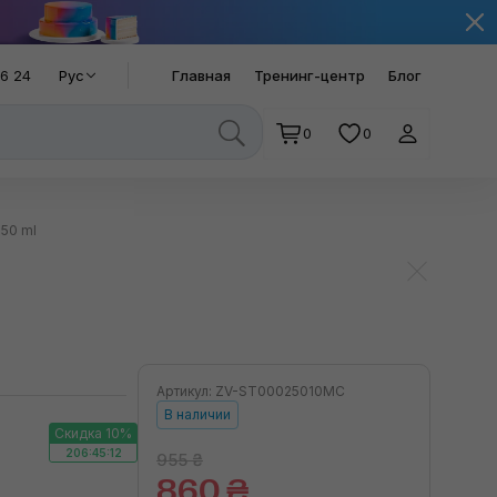
66 24
Рус
Главная
Тренинг-центр
Блог
0
0
50 ml
Артикул: ZV-ST00025010MC
В наличии
Скидка 10%
206:45:12
955 ₴
860 ₴