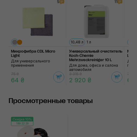
5
11
10,48 л
1 л
Микрофибра CDL Micro
Универсальный очиститель
Микр
Light
Koch-Chemie
Light
Mehrzweckreiniger 10 L
Для универсального
Для 
применения
Для дома, офиса и салона
прим
автомобиля
75 ₴
3 315 ₴
75 ₴
64 ₴
2 920 ₴
64
Просмотренные товары
Скидка 10%
189:22:20