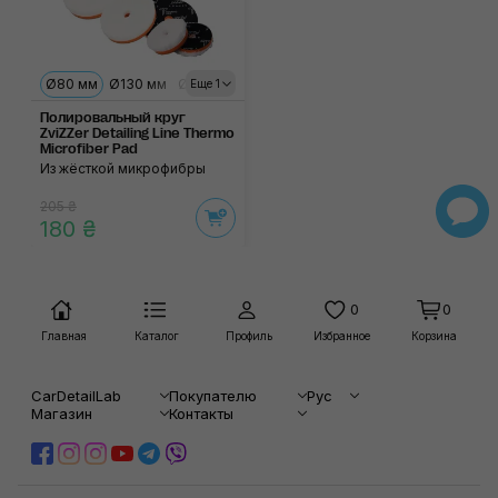
Ø80 мм
Ø130 мм
Ø160 мм
Еще 1
Полировальный круг
ZviZZer Detailing Line Thermo
Microfiber Pad
Из жёсткой микрофибры
205 ₴
180 ₴
0
0
Главная
Каталог
Профиль
Избранное
Корзина
CarDetailLab
Покупателю
Рус
Магазин
Контакты