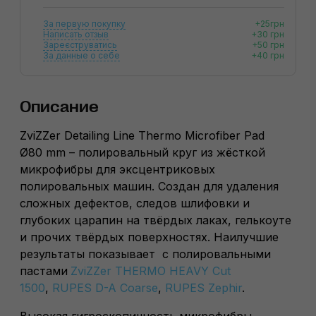
За первую покупку
+25грн
Написать отзыв
+30 грн
Зареєструватись
+50 грн
За данные о себе
+40 грн
Описание
ZviZZer Detailing Line Thermo Microfiber Pad
Ø80 mm – полировальный круг из жёсткой
микрофибры для эксцентриковых
полировальных машин. Создан для удаления
сложных дефектов, следов шлифовки и
глубоких царапин на твёрдых лаках, гелькоуте
и прочих твёрдых поверхностях. Наилучшие
результаты показывает с полировальными
пастами
ZviZZer THERMO HEAVY Cut
1500
,
RUPES D-A Coarse
,
RUPES Zephir
.