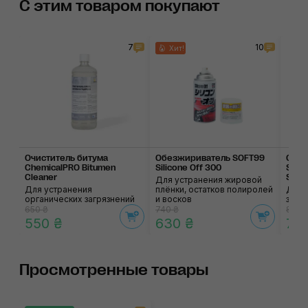
С этим товаром покупают
7
10
Хит!
Очиститель битума
Обезжириватель SOFT99
Синт
ChemicalPRO Bitumen
Silicone Off 300
SOFT
Cleaner
Smoo
Для устранения жировой
Для устранения
плёнки, остатков полиролей
Для 
органических загрязнений
и восков
загр
650 ₴
740 ₴
845 
550 ₴
630 ₴
72
Просмотренные товары