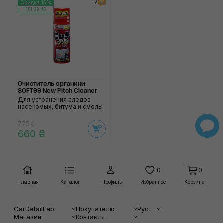
7
Скидка 15%
151:39:45
Очиститель органики
SOFT99 New Pitch Cleaner
Для устранения следов
насекомых, битума и смолы
775 ₴
660 ₴
0
0
Главная
Каталог
Профиль
Избранное
Корзина
CarDetailLab
Покупателю
Рус
Магазин
Контакты