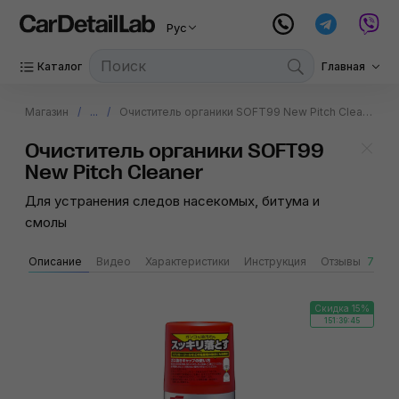
Рус
Каталог
Главная
Магазин
...
Очиститель органики SOFT99 New Pitch Cleaner
Очиститель органики SOFT99
New Pitch Cleaner
Для устранения следов насекомых, битума и
смолы
Описание
Видео
Характеристики
Инструкция
Отзывы
7
S
Скидка 15%
151:39:45