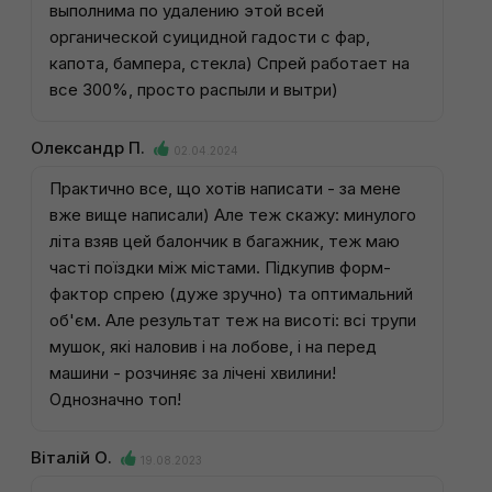
выполнима по удалению этой всей
органической суицидной гадости с фар,
капота, бампера, стекла) Спрей работает на
все 300%, просто распыли и вытри)
Олександр П.
02.04.2024
Практично все, що хотів написати - за мене
вже вище написали) Але теж скажу: минулого
літа взяв цей балончик в багажник, теж маю
часті поїздки між містами. Підкупив форм-
фактор спрею (дуже зручно) та оптимальний
об'єм. Але результат теж на висоті: всі трупи
мушок, які наловив і на лобове, і на перед
машини - розчиняє за лічені хвилини!
Однозначно топ!
Віталій О.
19.08.2023