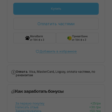
Купить
Оплатить частями
MonoBank
ПриватБанк
от 194 ₴ x 3
от 194 ₴ x 3
Добавить в избранное
Оплата.
Visa, MasterCard, Liqpay, оплата частями, по
реквизитам
Как заработать бонусы
За первую покупку
+25грн
Написать отзыв
+30 грн
Зареєструватись
+50 грн