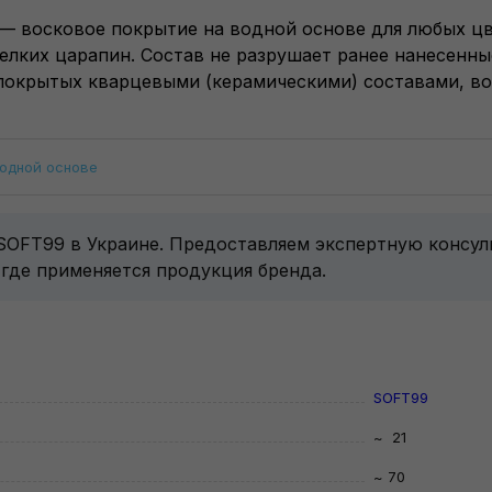
e — восковое покрытие на водной основе для любых ц
елких царапин. Состав не разрушает ранее нанесенн
покрытых кварцевыми (керамическими) составами, в
водной основе
 SOFT99 в Украине. Предоставляем экспертную консу
 где применяется продукция бренда.
SOFT99
~ 21
~ 70