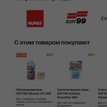
С этим товаром покупают
10
8
Хит!
Обезжириватель
Синтетическая глина
Очист
SOFT99 Silicone Off 300
SOFT99 Surface
SOFT9
Smoother Mini
Clean
Для устранения жировой
плёнки, остатков полиролей и
Для очистки въевшихся
Для уст
восков
загрязнений
насеко