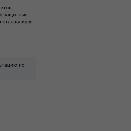
ветов
ые защитные
осстанавливая
льтацию по