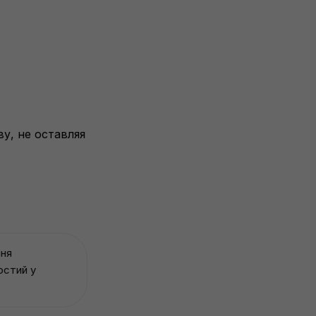
у, не оставляя
ння
остий у