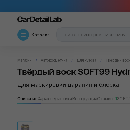
Каталог
Магазин
Автокосметика
Для кузова
Твёрдый воск
Твёрдый воск SOFT99 Hydr
Для маскировки царапин и блеска
Описание
Характеристики
Инструкция
Отзывы
1
SOFT