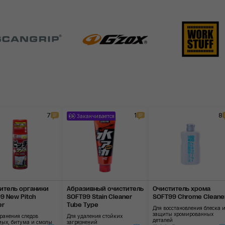
7
1
8
Заканчивается
итель органики
Абразивный очисти­тель
Очиститель хрома
9 New Pitch
SOFT99 Stain Cleaner
SOFT99 Chrome Cleane
er
Tube Type
Для восстановления блеска 
защиты хромированных
ранения следов
Для удаления стойких
деталей
мых, битума и смолы
загрязнений