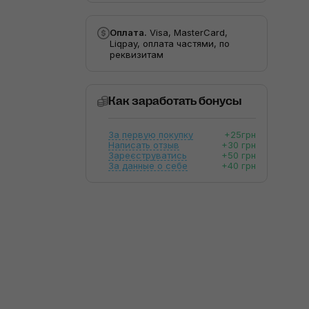
Оплата.
Visa, MasterCard,
Liqpay, оплата частями, по
реквизитам
Как заработать бонусы
За первую покупку
+25грн
Написать отзыв
+30 грн
Зареєструватись
+50 грн
За данные о себе
+40 грн