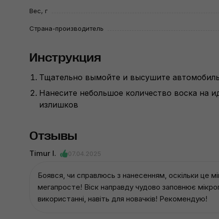
Вес, г
Страна-производитель
Инструкция
Тщательно вымойте и высушите автомобил
Нанесите небольшое количество воска на ид
излишков
Отзывы
Timur I.
07.04.2025
Боявся, чи справлюсь з нанесенням, оскільки це мі
мегапросте! Віск направду чудово заповнює мікро
використанні, навіть для новачків! Рекомендую!