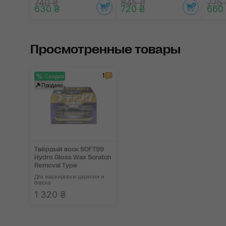
740 ₴
845 ₴
775 
630 ₴
720 ₴
660
Просмотренные товары
1
Скидка
Продано
Твёрдый воск SOFT99
Hydro Gloss Wax Scratch
Removal Type
Для маскировки царапин и
блеска
1 320 ₴