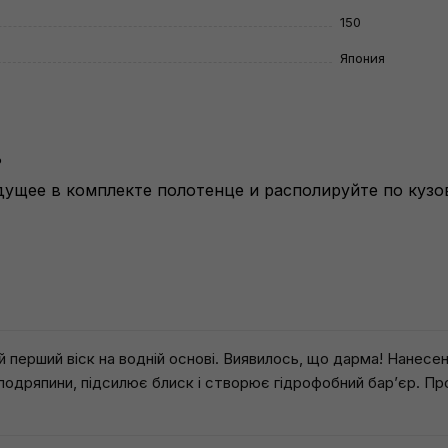
150
Япония
ь
ущее в комплекте полотенце и располируйте по кузов
й перший віск на водній основі. Виявилось, що дарма! Нанесе
подряпини, підсилює блиск і створює гідрофобний бар’єр. Пр