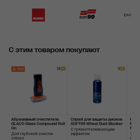
С этим товаром покупают
19
3
Хит!
Абразивный очисти­тель
Спрей для защиты дисков
Набо
GLACO Glass Compound Roll
SOFT99 Wheel Dust Blocker
MaxSh
On
Micro
С грязеотталкивающим
Для глубокой очистки
эффектом
Унив
стёкол
прим