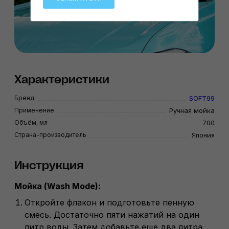
Характеристики
Бренд
SOFT99
Применение
Ручная мойка
Объём, мл
700
Страна-производитель
Япония
Инструкция
Мойка (Wash Mode):
Откройте флакон и подготовьте пенную
смесь. Достаточно пяти нажатий на один
литр воды. Затем добавьте еще два литра