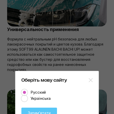
Универсальность применения
Формула с нейтральным pH безопасна для любых
лакокрасочных покрытий и цветов кузова. Благодаря
этому SOFT99 ALAUNEN BACHI BACHI UP! может
использоваться как самостоятельное защитное
средство или как бустер для восстановления
гидрофобных свойств на ранее нанесённых
покрытиях.
Оберіть мову сайту
Русский
Українська
Запамʼятати