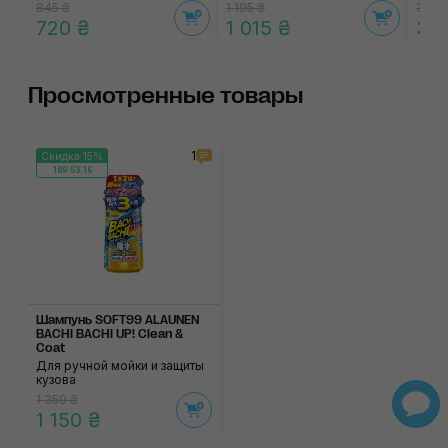
845 ₴
1 195 ₴
360 
720 ₴
1 015 ₴
310
Просмотренные товары
1
Скидка 15%
189:53:15
Шампунь SOFT99 ALAUNEN
BACHI BACHI UP! Clean &
Coat
Для ручной мойки и защиты
кузова
1 350 ₴
1 150 ₴