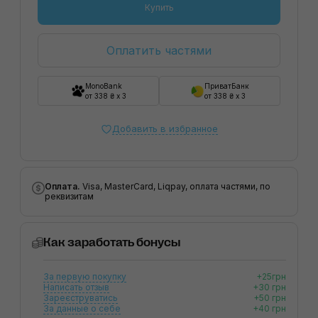
Купить
Оплатить частями
MonoBank
ПриватБанк
от 338 ₴ x 3
от 338 ₴ x 3
Добавить в избранное
Оплата.
Visa, MasterCard, Liqpay, оплата частями, по
реквизитам
Как заработать бонусы
За первую покупку
+25грн
Написать отзыв
+30 грн
Зареєструватись
+50 грн
За данные о себе
+40 грн