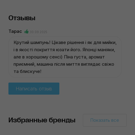
Отзывы
Тарас
30.09.2025
Крутий шампунь! Цікаве рішення і як для мийки,
і в якості покриття юзати його. Японці маніяки,
але в хорошому сенсі) Піна густа, аромат
приємний, машина після миття виглядає свіжо
та блискуче!
Написать отзыв
Избранные бренды
Показать все