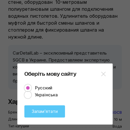
стене, оборудован 10-метровым
полиуретановым шлангом для подключения
водяных пистолетов. Удлинитель оборудован
муфтой для быстрой смены шлангов и
стоппером для фиксирования шланга на
нужной длине.
CarDetailLab – эксклюзивный представитель
SGCB в Украине. Предоставляем экспертную
консультацию по всем этапам автодетейлинга и
Оберіть мову сайту
видов работ, где применяется продукция
бренда.
Русский
Українська
Характеристики
Запамʼятати
Бренд
SGCB
Длина
10 м
Тип катушки
Вода