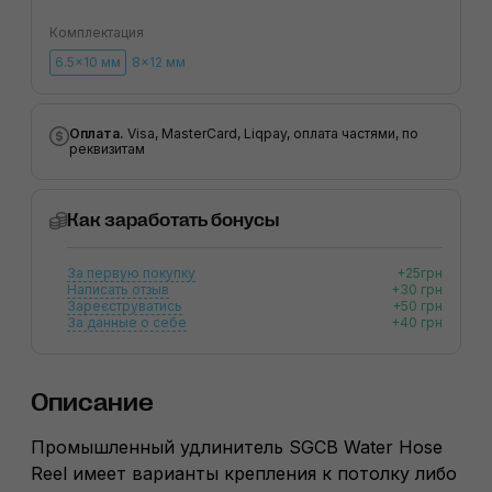
Комплектация
6.5×10 мм
8×12 мм
Оплата.
Visa, MasterCard, Liqpay, оплата частями, по
реквизитам
Как заработать бонусы
За первую покупку
+25грн
Написать отзыв
+30 грн
Зареєструватись
+50 грн
За данные о себе
+40 грн
Описание
Промышленный удлинитель SGCB Water Hose
Reel имеет варианты крепления к потолку либо