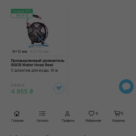
Скидка 15%
202:32:22
8×12 мм
6.5×10 мм
Промышленный удлинитель
SGCB Water Hose Reel
С шлангом для воды, 10 м
5 830 ₴
4 955 ₴
0
0
Главная
Каталог
Профиль
Избранное
Корзина