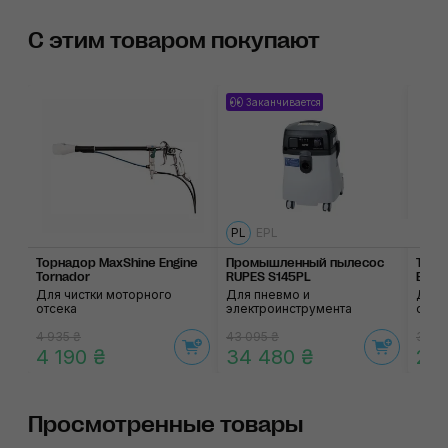
С этим товаром покупают
Заканчивается
PL
EPL
Торнадор MaxShine Engine
Промышленный пылесос
Торн
Tornador
RUPES S145PL
Engi
Для чистки моторного
Для пневмо и
Для 
отсека
электроинструмента
отсе
4 935 ₴
43 095 ₴
3 05
4 190 ₴
34 480 ₴
2 5
Просмотренные товары