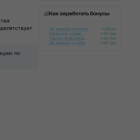
Как заработать бонусы
ства
препятствует
За первую покупку
+25грн
Написать отзыв
+30 грн
Зареєструватись
+50 грн
За данные о себе
+40 грн
тацию по