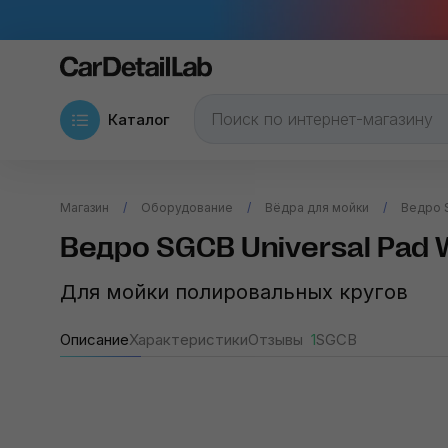
Каталог
Магазин
Оборудование
Вёдра для мойки
Ведро S
Ведро SGCB Universal Pad 
Для мойки полировальных кругов
Описание
Характеристики
Отзывы
1
SGCB