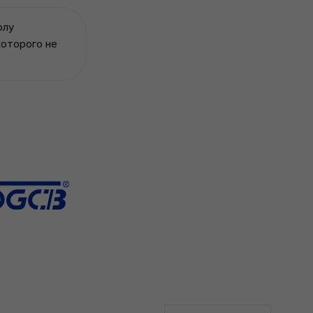
олу
которого не