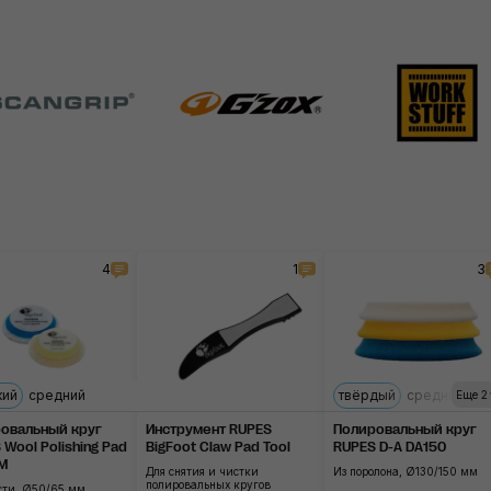
4
1
3
кий
рамягкий
средний
твёрдый
средний
мя
Еще 2
овальный круг
Инструмент RUPES
Полировальный круг
 Wool Polishing Pad
BigFoot Claw Pad Tool
RUPES D-A DA150
M
Для снятия и чистки
Из поролона, Ø130/150 мм
полировальных кругов
сти, Ø50/65 мм