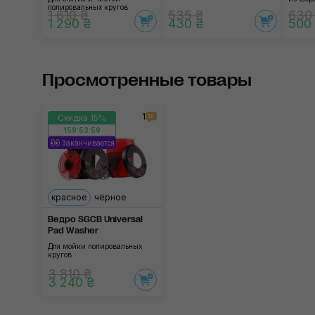
полировальных кругов
1 610 ₴
535 ₴
630
1 290 ₴
430 ₴
500
Просмотренные товары
1
Скидка 15%
159:53:59
Заканчивается
красное
чёрное
Ведро SGCB Universal
Pad Washer
Для мойки полировальных
кругов
3 810 ₴
3 240 ₴