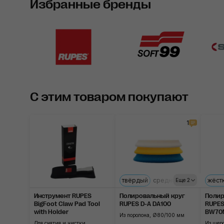
Избранные бренды
С этим товаром покупают
1
твёрдый
средний
мягкий
жёст
ульт
Еще 2
Инструмент RUPES
Полировальный круг
Полир
BigFoot Claw Pad Tool
RUPES D-A DA100
RUPES
with Holder
BW70
Из поролона, Ø80/100 мм
Для снятия и чистки
Из шер