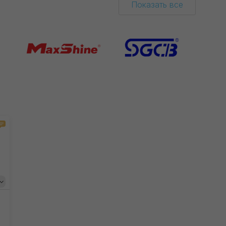
Показать все
гкий
ультрамягкий