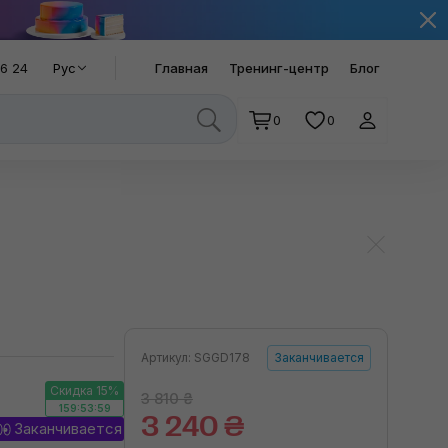
66 24
Рус
Главная
Тренинг-центр
Блог
0
0
Артикул: SGGD178
Заканчивается
Скидка 15%
3 810 ₴
159:53:59
3 240 ₴
Заканчивается