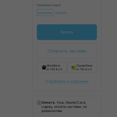
Комплектация
красное
чёрное
Купить
Оплатить частями
MonoBank
ПриватБанк
от 762 ₴ x 4
от 762 ₴ x 4
Добавить в избранное
Оплата.
Visa, MasterCard,
Liqpay, оплата частями, по
реквизитам