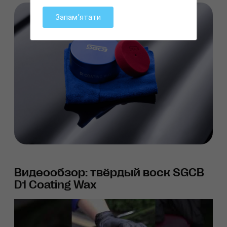
Запамʼятати
Видеообзор: твёрдый воск SGCB
D1 Coating Wax