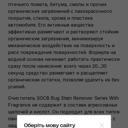
птичьего помета, битума, смолы и прочих
органических загрязнений с лакокрасочного
покрытия, стекла, хрома и пластика
автомобиля. Его активные вещества
эффективно размягчают и растворяют стойкие
органические загрязнения, минимизируя
механическое воздействие на поверхность и
риск повреждения поверхностей. Формула на
водной основе начинает работать практически
сразу после нанесения: всего через 20...30
секунд средство размягчает и расщепляет
органические остатки, позволяя удалить их без
усилий.
Очиститель SGCB Bug Stain Remover Series With
Fragrance не содержит в составе агрессивных
щелочей и кислот. Он подходит для всех типов
лакокрасочного покрытия, а также кузовов с
Оберіть мову сайту
защитными PPF-плёнками и кварцевыми