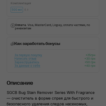
Комплектация
500 мл
4 л
Оплата.
Visa, MasterCard, Liqpay, оплата частями, по
реквизитам
Как заработать бонусы
За первую покупку
+25грн
Написать отзыв
+30 грн
Зареєструватись
+50 грн
За данные о себе
+40 грн
Описание
SGCB Bug Stain Remover Series With Fragrance
— очиститель в форме спрея для быстрого и
безопасного удаления следов насекомых,