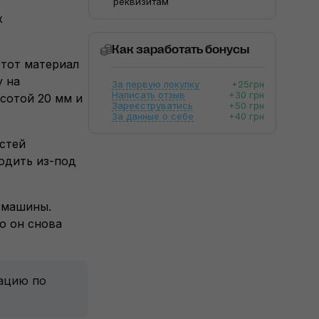
реквизитам
х
Как заработать бонусы
Этот материал
у на
За первую покупку
+25грн
Написать отзыв
+30 грн
ысотой 20 мм и
Зареєструватись
+50 грн
За данные о себе
+40 грн
стей
одить из-под
 машины.
о он снова
тацию по