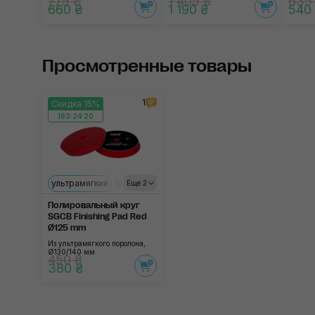
775 ₴
1 405 ₴
635
660 ₴
1 190 ₴
540
Просмотренные товары
1
Скидка 15%
163:24:19
ультрамягкий
твёрдый
средний
мягкий
Еще 2
Полировальный круг
SGCB Finishing Pad Red
Ø125 mm
Из ультрамягкого поролона,
Ø130/140 мм
450 ₴
380 ₴