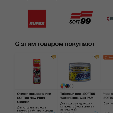
С этим товаром покупают
7
15
Хит
Очиститель органики
Твёрдый воск SOFT99
Черне
SOFT99 New Pitch
Water Block Wax P&M
SOFT99
Cleaner
Для мощного гидрофоба и
С анти
глянцевого блеска светлых
Для устранения следов
автомобилей
насекомых, битума и смолы