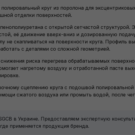
ий полировальный круг из поролона для эксцентриковы
шной отделки поверхностей.
го пенополиуретана с открытой сетчастой структурой. 
стой, её движение вверх-вниз и дозированную подач
лу не скапливаться на поверхности круга. Профиль в
работать с деталями со сложной геометрией.
 снижения риска перегрева обрабатываемых поверхно
омогает нагретому воздуху и отработанной пасте вых
лировке.
прочному сцеплению круга с подошвой полировальной
омощи сжатого воздуха или промыть водой, после чег
 SGCB в Украине. Предоставляем экспертную консуль
 где применяется продукция бренда.