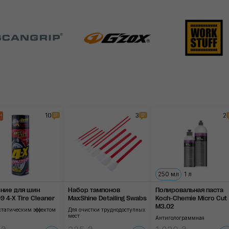
10
3
2
!
250 мл
1 л
ние для шин
Набор тампонов
Полировальная паста
 4-X Tire Cleaner
MaxShine Detailing Swabs
Koch-Chemie Micro Cut
M3.02
статическим эффектом
Для очистки труднодоступных
мест
Антиголограммная