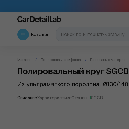
Каталог
Магазин
Полировка и шлифовка
Расходные материалы
Полировальный круг SGCB 
Из ультрамягкого поролона, Ø130/14
Описание
Характеристики
Отзывы
1
SGCB