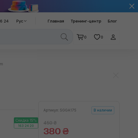
66 24
Рус
Главная
Тренинг-центр
Блог
0
0
mm
Артикул: SGGA175
В наличии
Скидка 15%
450 ₴
163:24:19
380 ₴