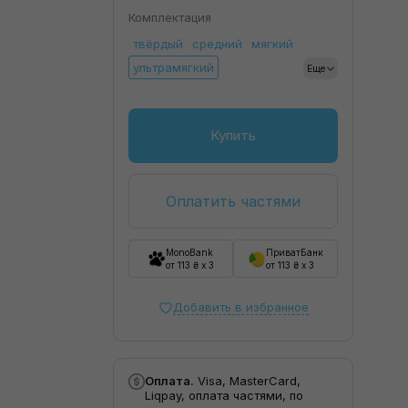
Комплектация
твёрдый
средний
мягкий
ультрамягкий
Еще
Купить
Оплатить частями
MonoBank
ПриватБанк
от 113 ₴ x 3
от 113 ₴ x 3
Добавить в избранное
Оплата.
Visa, MasterCard,
Liqpay, оплата частями, по