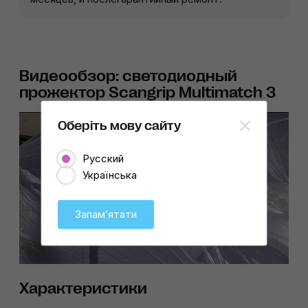
Видеообзор: светодиодный
прожектор Scangrip Multimatch 3
Оберіть мову сайту
Русский
Українська
Запамʼятати
Характеристики