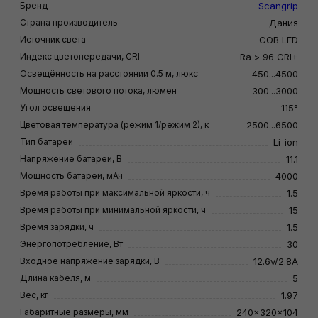
Бренд
Scangrip
Страна производитель
Дания
Источник света
COB LED
Индекс цветопередачи, CRI
Ra > 96 CRI+
Освещённость на расстоянии 0.5 м, люкс
450...4500
Мощность светового потока, люмен
300...3000
Угол освещения
115°
Цветовая температура (режим 1/режим 2), к
2500...6500
Тип батареи
Li-ion
Напряжение батареи, В
11.1
Мощность батареи, мАч
4000
Время работы при максимальной яркости, ч
1.5
Время работы при минимальной яркости, ч
15
Время зарядки, ч
1.5
Энергопотребление, Вт
30
Входное напряжение зарядки, В
12.6v/2.8A
Длина кабеля, м
5
Вес, кг
1.97
Габаритные размеры, мм
240×320×104