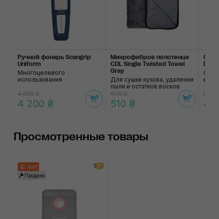
Ручной фонарь Scangrip
Микрофиброе полотенце
Стул
Uniform
CDL Single Twisted Towel
Detai
Gray
Многоцелевого
С бо
использования
Для сушки кузова, удаления
выдв
пыли и остатков восков
4 665 ₴
600 ₴
5 160
4 200 ₴
510 ₴
4 
Просмотренные товары
1
Хит!
Продано