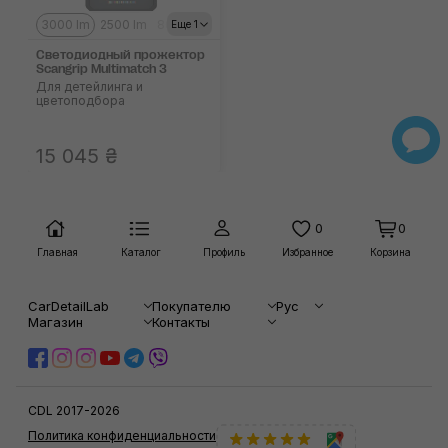
3000 lm
2500 lm
8000 lm
Еще 1
Светодиодный прожектор
Scangrip Multimatch 3
Для детейлинга и
цветоподбора
15 045 ₴
0
0
Главная
Каталог
Профиль
Избранное
Корзина
CarDetailLab
Покупателю
Рус
Магазин
Контакты
CDL 2017-2026
Политика конфиденциальности