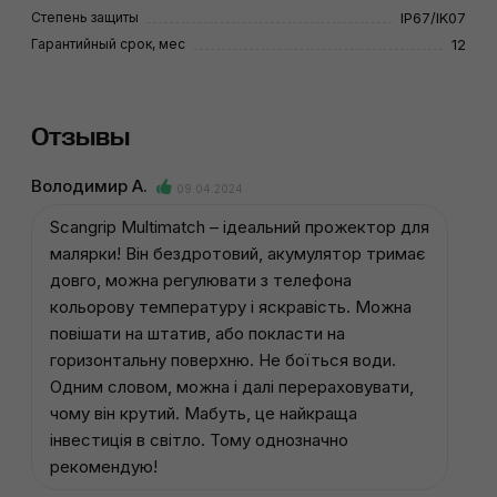
Степень защиты
IP67/IK07
Гарантийный срок, мес
12
Отзывы
Володимир А.
09.04.2024
Scangrip Multimatch – ідеальний прожектор для
малярки! Він бездротовий, акумулятор тримає
довго, можна регулювати з телефона
кольорову температуру і яскравість. Можна
повішати на штатив, або покласти на
горизонтальну поверхню. Не боїться води.
Одним словом, можна і далі перераховувати,
чому він крутий. Мабуть, це найкраща
інвестиція в світло. Тому однозначно
рекомендую!