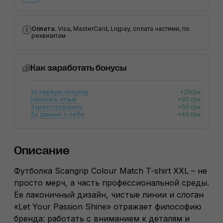
Оплата.
Visa, MasterCard, Liqpay, оплата частями, по
реквизитам
Как заработать бонусы
За первую покупку
+25грн
Написать отзыв
+30 грн
Зареєструватись
+50 грн
За данные о себе
+40 грн
Описание
Футболка Scangrip Colour Match T-shirt XXL – не
просто мерч, а часть профессиональной среды.
Ёе лаконичный дизайн, чистые линии и слоган
«Let Your Passion Shine» отражает философию
бренда: работать с вниманием к деталям и