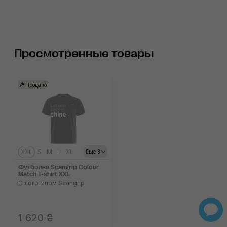
Просмотренные товары
Продано
XXL
S
M
L
XL
Еще 3
Футболка Scangrip Colour
Match T-shirt XXL
C логотипом Scangrip
1 620 ₴