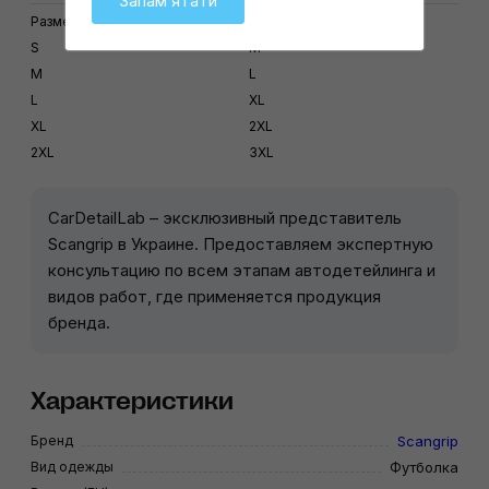
Запамʼятати
Размер (EU)
Размер (US)
S
M
M
L
L
XL
XL
2XL
2XL
3XL
CarDetailLab – эксклюзивный представитель
Scangrip в Украине. Предоставляем экспертную
консультацию по всем этапам автодетейлинга и
видов работ, где применяется продукция
бренда.
Характеристики
Бренд
Scangrip
Вид одежды
Футболка