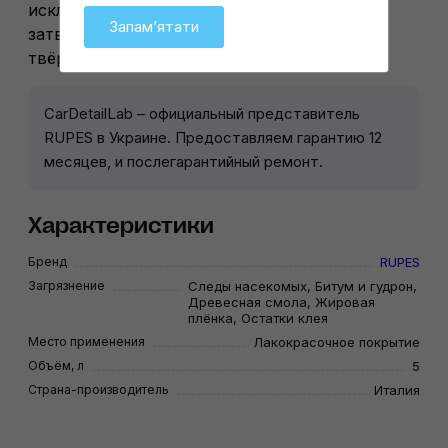
исключительно для очистки полностью
Запамʼятати
затвердевшего лакокрасочного покрытия,
твёрдых и химостойких поверхностей.
CarDetailLab – официальный представитель
RUPES в Украине. Предоставляем гарантию 12
месяцев, и послегарантийный ремонт.
Характеристики
Бренд
RUPES
Загрязнение
Следы насекомых, Битум и гудрон,
Древесная смола, Жировая
плёнка, Остатки клея
Место применения
Лакокрасочное покрытие
Объём, л
5
Страна-производитель
Италия