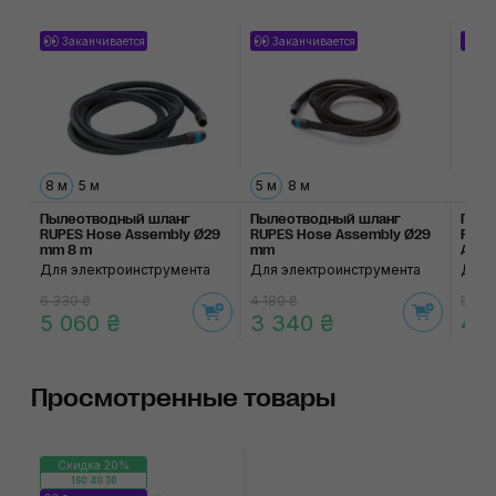
Заканчивается
Заканчивается
За
8 м
5 м
5 м
8 м
Пылеотводный шланг
Пылеотводный шланг
Пыле
RUPES Hose Assembly Ø29
RUPES Hose Assembly Ø29
RUPES
mm 8 m
mm
Asse
Для электроинструмента
Для электроинструмента
Для 
6 330 ₴
4 180 ₴
5 605
5 060 ₴
3 340 ₴
4 
Просмотренные товары
Скидка 20%
160:40:30