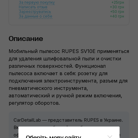
За первую покупку
+25грн
Написать отзыв
+30 грн
Зареєструватись
+50 грн
За данные о себе
+40 грн
Описание
Мобильный пылесос RUPES SV10E применяться
для удаления шлифовальной пыли и очистки
различных поверхностей. Функционал
пылесоса включает в себя: розетку для
подключения электроинструмента, разъем для
пневматического инструмента,
автоматический и ручной режим включения,
регулятор оборотов.
CarDetailLab — представитель RUPES в Украине.
Вместе с дистрибуцией мы обеспечиваем
официальное сервисное обслуживание техники
Оберіть мову сайту