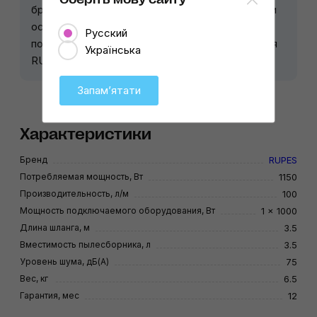
бренда. Предоставляем гарантию 12 месяцев и
осуществляем послегарантийный ремонт
Русский
полировального и шлифовального оборудования
Українська
RUPES.
Запамʼятати
Характеристики
Бренд
RUPES
Потребляемая мощность, Вт
1150
Производительность, л/м
100
Мощность подключаемого оборудования, Вт
1 × 1000
Длина шланга, м
3.5
Вместимость пылесборника, л
3.5
Уровень шума, дБ(А)
75
Вес, кг
6.5
Гарантия, мес
12