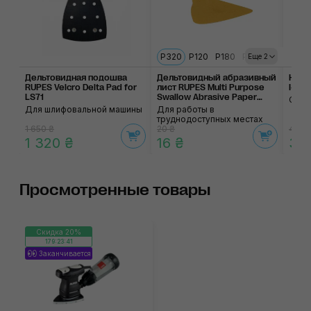
P320
P120
P180
P240
Еще 2
Дельтовидная подошва
Дельтовидный абразивный
Нало
RUPES Velcro Delta Pad for
лист RUPES Multi Purpose
I-Mat
LS71
Swallow Abrasive Paper
С бе
P320
Для шлифовальной машины
Для работы в
труднодоступных местах
1 650 ₴
20 ₴
4 40
1 320 ₴
16 ₴
3 9
Просмотренные товары
Скидка 20%
179:23:40
Заканчивается