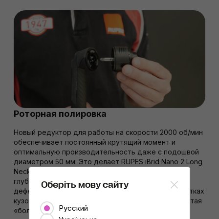
Роторная полировка
Новый редуктор для работы на скорости 2000 об⁠/⁠мин
обеспечивает постоянный крутящий момент и
оптимальную производительность даже с подошвой
диаметром 50 мм. Это делает RUPES iBrid Nano 2 Long
Neck
эффективным инструментом для удаления
глубоких царапин, окислений и других серьёзных
Оберіть мову сайту
дефектов в местах со сложной геометрией и участках
кузова, к которым невозможно подобраться, работая
Русский
«большой» машиной.